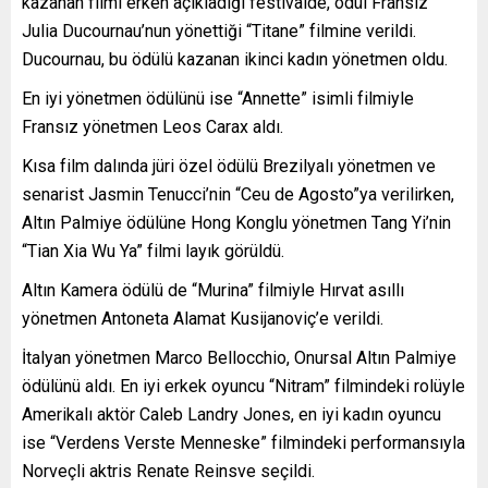
kazanan filmi erken açıkladığı festivalde, ödül Fransız
Julia Ducournau’nun yönettiği “Titane” filmine verildi.
Ducournau, bu ödülü kazanan ikinci kadın yönetmen oldu.
En iyi yönetmen ödülünü ise “Annette” isimli filmiyle
Fransız yönetmen Leos Carax aldı.
Kısa film dalında jüri özel ödülü Brezilyalı yönetmen ve
senarist Jasmin Tenucci’nin “Ceu de Agosto”ya verilirken,
Altın Palmiye ödülüne Hong Konglu yönetmen Tang Yi’nin
“Tian Xia Wu Ya” filmi layık görüldü.
Altın Kamera ödülü de “Murina” filmiyle Hırvat asıllı
yönetmen Antoneta Alamat Kusijanoviç’e verildi.
İtalyan yönetmen Marco Bellocchio, Onursal Altın Palmiye
ödülünü aldı. En iyi erkek oyuncu “Nitram” filmindeki rolüyle
Amerikalı aktör Caleb Landry Jones, en iyi kadın oyuncu
ise “Verdens Verste Menneske” filmindeki performansıyla
Norveçli aktris Renate Reinsve seçildi.