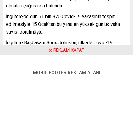
olmaları çağrısında bulundu.
İngiltere’de dün 51 bin 870 Covid-19 vakasının tespit
edilmesiyle 15 Ocak’tan bu yana en yüksek günlük vaka
sayısı görülmüştü.
İngiltere Başbakanı Boris Johnson, ülkede Covid-19
vakalarının oldukça hızlı yükseldiğine ve hastaneye
REKLAMI KAPAT
başvurularda da artış olduğuna dikkat çekerek “Bu salgın
bitmekten çok uzak ve 19 Temmuz’a kadar günde 50 bin
MOBİL FOOTER REKLAM ALANI
vaka görebiliriz” ifadesini kullanmıştı.
İngiliz hükümetinin Sağlık Danışmanı Chris Whitty de
Covid-19 nedeniyle hastaneye yatış sayılarının haftalar
içinde “oldukça korkutucu” seviyelere ulaşabileceği
uyarısında bulunmuştu.
YENİ POSTA – LONDRA
FOTO: A.A.