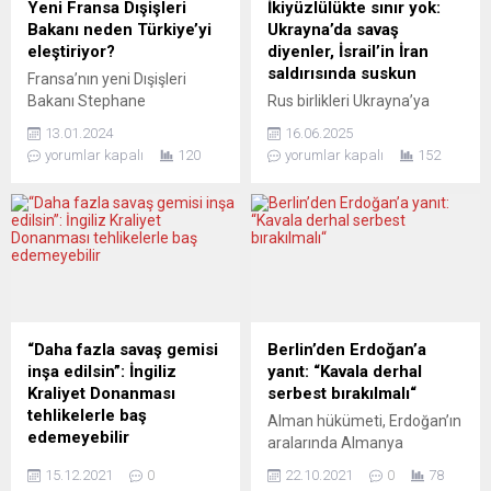
Yeni Fransa Dışişleri
İkiyüzlülükte sınır yok:
Agrigento ili koordinatörü
Baran Bozkurt (endüstri
Bakanı neden Türkiye’yi
Ukrayna’da savaş
Calogero Pisano’yu, Hitler’i
mühendisi), sayman...
eleştiriyor?
diyenler, İsrail’in İran
“büyük bir devlet adamı”
saldırısında suskun
Fransa’nın yeni Dışişleri
olarak nitelediğinin...
Bakanı Stephane
Rus birlikleri Ukrayna’ya
Sejourne’nin Türkiye’yi
girdiğinde, Alman medyası
13.01.2024
16.06.2025
eleştirmesinin nedenleri
ve Alman hükümeti derhal
yorumlar kapalı
120
yorumlar kapalı
152
henüz net olarak
bunun uluslararası hukuka
açıklanmamış olsa da, yeni
aykırı bir saldırı savaşı
Bakanın Türkiye ve
olduğunu ilan etti. Mağdura
Azerbaycan’a karşı sert bir
destek verilmesi gerektiğini,
tutumu olduğu biliniyor.
saldırganın ise bu hukuk
Sejourne, Türkiye-AB
ihlali nedeniyle
ilişkilerinde yeni bir iş birliği
ödüllendirilmemesi
formatını savunuyor.
gerektiğini savundular.
Fransa’nın 34 yaşındaki en
Alman gazeteci Jens
“Daha fazla savaş gemisi
Berlin’den Erdoğan’a
genç Başbakanı Gabriel
Berger’e göre bu noktaya
inşa edilsin”: İngiliz
yanıt: “Kavala derhal
Attal’ın yönetimindeki yeni
kadar her şey anlaşılır.
Kraliyet Donanması
serbest bırakılmalı“
kabine, göreve başladı.
Ancak cuma gününden bu
tehlikelerle baş
Alman hükümeti, Erdoğan’ın
Dışişleri ve...
yana İsrail’in...
edemeyebilir
aralarında Almanya
İngiliz milletvekilleri, Kraliyet
büyükelçisinin de yer aldığı
15.12.2021
0
22.10.2021
0
78
Donanması filosunun
10 büyükelçiyi hedef alan