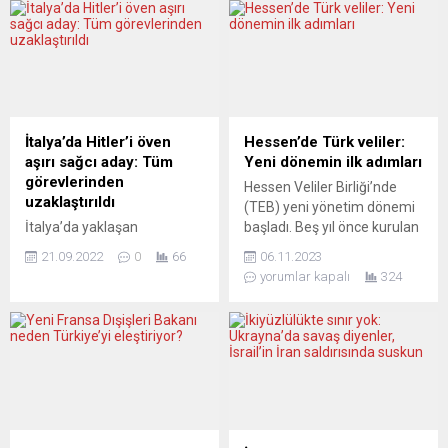
İtalya’da Hitler’i öven
Hessen’de Türk veliler:
aşırı sağcı aday: Tüm
Yeni dönemin ilk adımları
görevlerinden
Hessen Veliler Birliği’nde
uzaklaştırıldı
(TEB) yeni yönetim dönemi
İtalya’da yaklaşan
başladı. Beş yıl önce kurulan
seçimlerde favori olarak
Frankfurt merkezli TEB
21.09.2022
0
66
06.11.2023
gösterilen partilerden aşırı
Hessen genel kurulunda
yorumlar kapalı
324
sağcı İtalya’nın Kardeşleri
yönetim kurulu yenilendi.
(FdI), Nazi lideri Adolf
Kurucu Başkan öğretmen
Hitler’e hayranlığını belirten
Hatice Bektaş-Alpsar‘ın
parti üyesinin seçimlerdeki
önümüzdeki dönem için de
adaylığını askıya aldı. İtalyan
başkanlığını üstlendiği yeni
basınında yer alan haberlere
yönetim kurulu şu
göre, Giorgia Meloni
isimlerden oluşuyor: Başkan
liderliğindeki FdI yönetimi,
Yardımcıları Berna Budur
partinin Sicilya adasındaki
(öğretmen) ve Zeynep