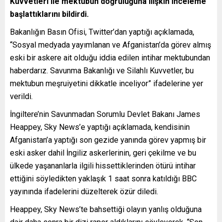
Kuvvetleri ile mektubun doğruluğuna ilişkin inceleme
başlattıklarını bildirdi.
Bakanlığın Basın Ofisi, Twitter’dan yaptığı açıklamada,
“Sosyal medyada yayımlanan ve Afganistan’da görev almış
eski bir askere ait olduğu iddia edilen intihar mektubundan
haberdarız. Savunma Bakanlığı ve Silahlı Kuvvetler, bu
mektubun meşruiyetini dikkatle inceliyor” ifadelerine yer
verildi.
İngiltere’nin Savunmadan Sorumlu Devlet Bakanı James
Heappey, Sky News’e yaptığı açıklamada, kendisinin
Afganistan’a yaptığı son gezide yanında görev yapmış bir
eski asker dahil İngiliz askerlerinin, geri çekilme ve bu
ülkede yaşananlarla ilgili hissettiklerinden ötürü intihar
ettiğini söyledikten yaklaşık 1 saat sonra katıldığı BBC
yayınında ifadelerini düzelterek özür diledi.
Heappey, Sky News’te bahsettiği olayın yanlış olduğuna