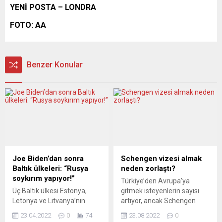
YENİ POSTA – LONDRA
FOTO: AA
Benzer Konular
Joe Biden’dan sonra
Schengen vizesi almak
Baltık ülkeleri: “Rusya
neden zorlaştı?
soykırım yapıyor!”
Türkiye’den Avrupa’ya
Üç Baltık ülkesi Estonya,
gitmek isteyenlerin sayısı
Letonya ve Litvanya’nın
artıyor, ancak Schengen
parlamentoları, Rusya’nın
vizesi alabilmek zorlaşıyor.
23.04.2022
0
74
23.08.2022
0
Ukrayna’da yaptıklarını
AKPM Üyesi Altunyaldız da