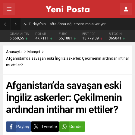
Gazze’nin geleceği: Teknokratik kontrol mü, kolonializm mi?
GRAM ALTIN
DOLAR
EURO
BIST 100
BITCOIN
6.660,55
47,7111
55,1881
13.779,39
$65041
Anasayfa
Manşet
Afganistan’da savaşan eski İngiliz askerler: Çekilmenin ardından intihar
mı ettiler?
Afganistan’da savaşan eski
İngiliz askerler: Çekilmenin
ardından intihar mı ettiler?
Paylaş
Tweetle
Gönder