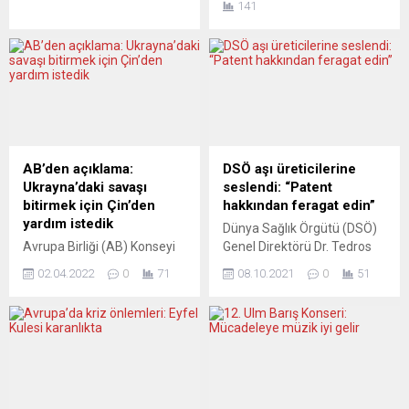
141
soykırım olarak tanımladı.
Schengen Bilgi Sistemi’nin
Yaklaşık bir hafta önce de
uygulanmasında eksiklikler
ABD Başkanı Joe Biden,
olduğunu söylüyor. Çoğu
Rusya’yı Ukrayna’da
Avrupa Birliği (AB) üyesi
soykırım yapmakla
olmak üzere 26 Avrupa
suçlamıştı. Yorumcular,
ülkesine Türkiye
başka adımların da
vatandaşlarının girişi için
atılmasını istiyor.
gerekli olan Schengen vizesi
POSTIMEES (Estonya)
ile ilgili şikayetler son
AB’den açıklama:
DSÖ aşı üreticilerine
ULUSLARARASI
dönemde yoğunlaştı. Çoğu
Ukrayna’daki savaşı
seslendi: “Patent
MAHKUMİYETLER DE
AB’ye üye olan...
bitirmek için Çin’den
hakkından feragat edin”
GELMELİ Açıklamanın
yardım istedik
Dünya Sağlık Örgütü (DSÖ)
yetersiz olduğu tespitinde
Avrupa Birliği (AB) Konseyi
Genel Direktörü Dr. Tedros
bulunuyor Postimees: “Bir
Başkanı Charles Michel,
Adhanom Ghebreyesus,
dava kapsamında,...
02.04.2022
0
71
08.10.2021
0
51
Çin’den Rusya’ya baskı
koronavirüs (Covid-19)
yapabilmek ve Ukrayna’daki
aşılamalarının hızlanması
savaşı bitirebilmek için
için aşı üreten ülke ve
yardım istediklerini söyledi.
firmalara patent hakkından
Charles Michel ve AB
feragat etme çağrısında
Komisyonu Başkanı Ursula
bulundu. Ghebreyesus,
von der Leyen, AB-Çin
Birleşmiş Milletler (BM)