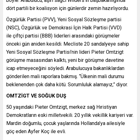
böyle. Arabulucu, aşırı sağcı Wilders’in başbakanlığında
dört partili bir koalisyon için günlerdir zemin hazırlıyordu.
Özgürlük Partisi (PVV), Yeni Sosyal Sözleşme partisi
(NSC), Özgürlük ve Demokrasi İçin Halk Partisi (VVD)
ile çiftçi partisi (BBB) liderleri arasındaki görüşmeler
önceki gün aniden kesildi. Mecliste 20 sandalyeye sahip
Yeni Sosyal Sözleşme Partisi’nin lideri Pieter Omtzigt
görüşme masasından kalktı, yeni bir görüşme davetine
icap etmeyeceğini söyledi. Arabulucuya bakanlıklardan
gönderilen mali raporlara bakmış. “Ülkenin mali durumu
beklenenden çok daha kötü. Sorumluluk alamayız,” diyor.
OMTZİGT VE SOĞUK DUŞ
50 yaşındaki Pieter Omtzigt, merkez sağ Hıristiyan
Demokratların eski milletvekili. 20 yıllık vekillik kariyeri var.
Mardin doğumlu, çocuk yaşlarında Hollanda’ya ailesiyle
göç eden Ayfer Koç ile evli.