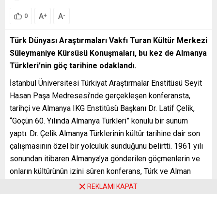
A
A
+
-
0
Türk Dünyası Araştırmaları Vakfı Turan Kültür Merkezi
Süleymaniye Kürsüsü Konuşmaları, bu kez de Almanya
Türkleri’nin göç tarihine odaklandı.
İstanbul Üniversitesi Türkiyat Araştırmalar Enstitüsü Seyit
Hasan Paşa Medresesi’nde gerçekleşen konferansta,
tarihçi ve Almanya IKG Enstitüsü Başkanı Dr. Latif Çelik,
“Göçün 60. Yılında Almanya Türkleri” konulu bir sunum
yaptı. Dr. Çelik Almanya Türklerinin kültür tarihine dair son
çalışmasının özel bir yolculuk sunduğunu belirtti. 1961 yılı
sonundan itibaren Almanya’ya gönderilen göçmenlerin ve
onların kültürünün izini süren konferans, Türk ve Alman
tarihini bir araya getirmeyi amaçlıyor.Konferans düzenleme
REKLAMI KAPAT
kurulu yetkilisi Metin Köse, Almanya Türkleri’nin kültürel
olarak Türkiye’ye bağlılığını ve Türkiye’yi hiçbir zaman