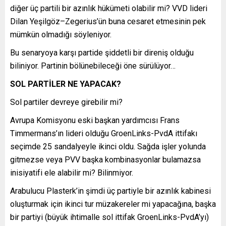
diğer üç partili bir azınlık hükümeti olabilir mi? VVD lideri
Dilan Yeşilgöz–Zegerius’ün buna cesaret etmesinin pek
mümkün olmadığı söyleniyor.
Bu senaryoya karşı partide şiddetli bir direniş olduğu
biliniyor. Partinin bölünebileceği öne sürülüyor…
SOL PARTİLER NE YAPACAK?
Sol partiler devreye girebilir mi?
Avrupa Komisyonu eski başkan yardımcısı Frans
Timmermans’ın lideri olduğu GroenLinks-PvdA ittifakı
seçimde 25 sandalyeyle ikinci oldu. Sağda işler yolunda
gitmezse veya PVV başka kombinasyonlar bulamazsa
inisiyatifi ele alabilir mi? Bilinmiyor.
Arabulucu Plasterk’in şimdi üç partiyle bir azınlık kabinesi
oluşturmak için ikinci tur müzakereler mi yapacağına, başka
bir partiyi (büyük ihtimalle sol ittifak GroenLinks-PvdA’yı)