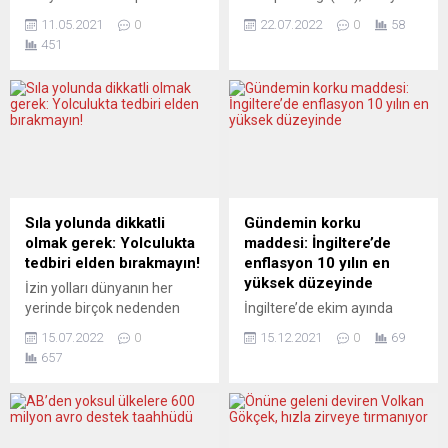
“önce adalet” diyor: “Baden-
kişi ve 1 şirketi Rusya için
11.05.2021
0
22.07.2022
0
58
Württemberg eyaletinde
Ukrayna’da savaşmak üzere
451
200 bin Türkiye kökenli
paralı asker topladıkları
seçmen var. Seçimlerde
gerekçesiyle yaptırım
mutlaka sandığa gitsinler.
listesine aldı. Resmi
Şayet seçilirsem, elbette
gazetedeki ilgili kararda
Türkiye kökenlilerin haklarını
“Suriye rejimi, Rusya’nın
Federal Meclis’te
Ukrayna’ya yönelik sebepsiz
savunacağım.” Federal
ve haksız savaşına askeri de
Almanya’da 26 Eylül’de
dahil olmak üzere her
yapılacak genel seçimler için
alanda destek sağlıyor”
Sıla yolunda dikkatli
Gündemin korku
ülkede siyasi partiler aday
ifadesi kullanıldı. Ukrayna’da
olmak gerek: Yolculukta
maddesi: İngiltere’de
listelerini belirlemeye
savaşmak üzere Suriyeli
tedbiri elden bırakmayın!
enflasyon 10 yılın en
devam ediyor. Almanya
paralı...
yüksek düzeyinde
İzin yolları dünyanın her
Sosyal Demokrat Partisi
yerinde birçok nedenden
İngiltere’de ekim ayında
(SPD) de federal...
dolayı zorlu, hatta
yüzde 4,2 olan yıllık
15.07.2022
0
15.12.2021
0
69
tehlikelidir. Avrupa’nın her
enflasyon, petrol ve giyim
657
ülkesinden yıllık izin
fiyatlarında keskin artışın
nedeniyle akın akın
etkisiyle kasımda yüzde
Kapıkule’ye akacak
5,1’e yükseldi. İngiliz Ulusal
insanlarımızı yollarda sıkıntı
İstatistik Dairesi (ONS), fiyat
ve tehlikeler bekliyor.
artışlarına ilişkin kasım ayı