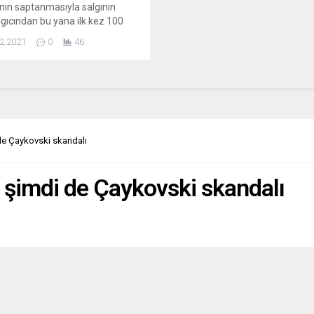
nın saptanmasıyla salgının
gıcından bu yana ilk kez 100
 fazla günlük vaka sayısı
2.2021
0
46
ildi. İngiltere Sağlık Bakanlığı
ndan açıklanan verilere göre,
nedeniyle hayatını kaybedenlerin
 son 24 saatte 140 artarak 147
’e çıktı. Ülkede dün itibariyle
saatte tespit edilen...
 de Çaykovski skandalı
a şimdi de Çaykovski skandalı