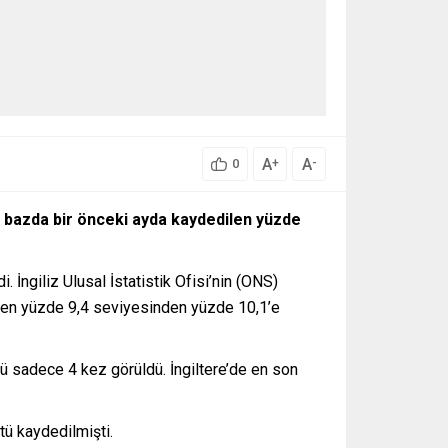
A
A
+
-
0
lık bazda bir önceki ayda kaydedilen yüzde
. İngiliz Ulusal İstatistik Ofisi’nin (ONS)
dilen yüzde 9,4 seviyesinden yüzde 10,1’e
ü sadece 4 kez görüldü. İngiltere’de en son
ü kaydedilmişti.