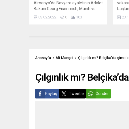
Almanya’da Bavyera eyaletinin Adalet
vakası
Bakanı Georg Eisenreich, Münih ve
başlan
Freising Başpiskoposluğunda
binden
03.02.2022
0
103
23.1
geçmişte gerçekleşen cinsel taciz ve
kayded
istismar olaylarının yasal olarak
tarafı
tamamen aydınlatılacağı yönünde
virüs 
güvence verdi. Georg Eisenreich,
sayısı
Bavyera Eyalet Meclisinde, Münih ve
bin 573
Freising Başpiskoposluğunda yaşanan
son 24 
cinsel taciz ve istismara ilişkin 20
Anasayfa
Alt Manşet
Çılgınlık mı? Belçika’da şimdi
Ocak’ta yayımlanan rapora ilişkin
değerlendirmede bulundu. Savcılığın,
kişilerin...
Çılgınlık mı? Belçika’d
Paylaş
Tweetle
Gönder