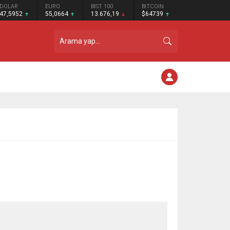
DOLAR
EURO
BIST 100
BITCOIN
47,5952
55,0664
13.676,19
$64739