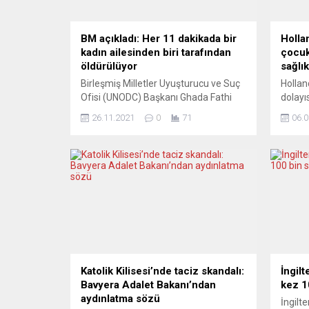
BM açıkladı: Her 11 dakikada bir
Holla
kadın ailesinden biri tarafından
çocuk
öldürülüyor
sağlı
Birleşmiş Milletler Uyuşturucu ve Suç
Hollan
Ofisi (UNODC) Başkanı Ghada Fathi
dolayı
Waly, her 11 dakikada bir kadının
şeklin
26.11.2021
0
71
06.0
ailesinden biri tarafından
nedeni
öldürüldüğünü bildirdi. Waly, 2021
için bi
Kadına Yönelik Şiddete Karşı
edildi.
Uluslararası Mücadele Günü
çocuk 
vesilesiyle yaptığı yazılı açıklamada,
Haklar
artan aile içi şiddet ve yeni tip
karşıl
koronavirüs (Covid-19) salgını
okullar
nedeniyle kadın haklarındaki
tutma
gerilemeye dikkati...
uluslar
Katolik Kilisesi’nde taciz skandalı:
İngilt
Bavyera Adalet Bakanı’ndan
kez 10
aydınlatma sözü
İngilt