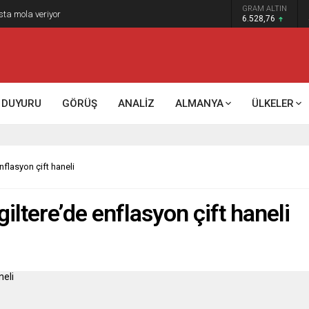
GRAM ALTIN
k kontrol mü, kolonializm mi?
6.528,76
DUYURU
GÖRÜŞ
ANALİZ
ALMANYA
ÜLKELER
nflasyon çift haneli
iltere’de enflasyon çift haneli