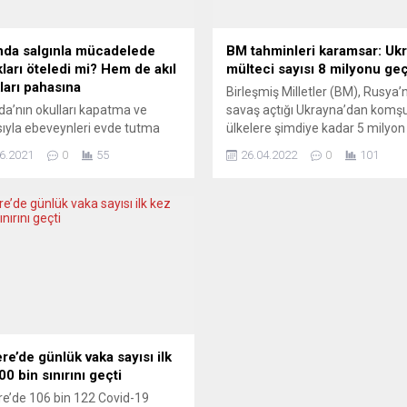
nda salgınla mücadelede
BM tahminleri karamsar: Ukr
ları öteledi mi? Hem de akıl
mülteci sayısı 8 milyonu g
kları pahasına
Birleşmiş Milletler (BM), Rusya’
da’nın okulları kapatma ve
savaş açtığı Ukrayna’dan komş
sıyla ebeveynleri evde tutma
ülkelere şimdiye kadar 5 milyon
deki korona politikaları
bin 767 mültecinin geçtiğini, sa
6.2021
0
55
26.04.2022
0
101
yle, çocuklar salgınla mücadele
toplam mülteci sayısının 8,3 mi
r araç olarak kullanıldığına işaret
ulaşmasının tahmin edildiğini bil
 Kabine, dünya çapında yıllık
BM Mülteciler Yüksek Komiserli
hakları raporu olan Çocuk
(BMMYK) yapılan açıklamada,
ı Endeksi’nde bu sert tokatla
Ukrayna’daki mülteci krizine iliş
aştı. Rapora göre Hollanda,
veriler paylaşıldı. Buna göre, 24
ı güvenli bir şekilde açık
25 Nisan döneminde yarıdan fazl
ya bile yanaşmayarak
arası alanda...
ere’de günlük vaka sayısı ilk
0 bin sınırını geçti
ere’de 106 bin 122 Covid-19