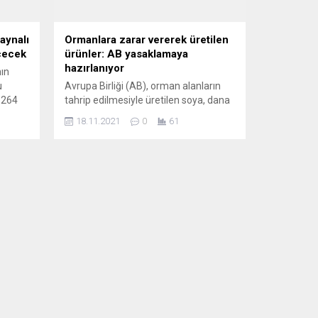
aynalı
Ormanlara zarar vererek üretilen
eçecek
ürünler: AB yasaklamaya
hazırlanıyor
nın
u
Avrupa Birliği (AB), orman alanların
 264
tahrip edilmesiyle üretilen soya, dana
vaşta
eti, palm yağı, tahta, kakao ve kahve
18.11.2021
0
61
lyona
gibi ürünlerin ithalatını engellemeye
dirdi.
yönelik düzenleme teklif etti. Ancak
ğince
onay ve uygulama için uzun bir süreç
yaşanması gerekebilecek. AB
kin
Komisyonu Kıdemli Başkan Yardımcısı
 Şubat-
Frans Timmermans ile AB Komisyonu
ası...
Üyesi Virginijus Sinkevicius,
Brüksel’de...