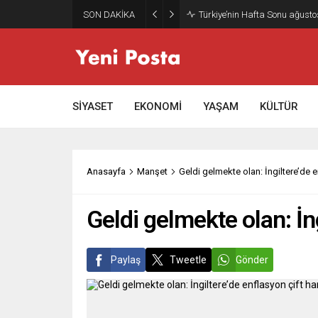
SON DAKİKA
Gazze’nin geleceği: Teknokrati
SİYASET
EKONOMİ
YAŞAM
KÜLTÜR
Anasayfa
Manşet
Geldi gelmekte olan: İngiltere’de e
Geldi gelmekte olan: İng
Paylaş
Tweetle
Gönder