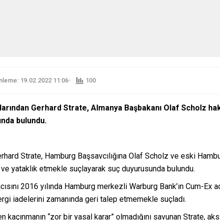
leme: 19.02.2022 11:06
100
arından Gerhard Strate, Almanya Başbakanı Olaf Scholz hak
unda bulundu.
erhard Strate, Hamburg Başsavcılığına Olaf Scholz ve eski Hamb
 ve yataklık etmekle suçlayarak suç duyurusunda bulundu.
kacısını 2016 yılında Hamburg merkezli Warburg Bank’ın Cum-Ex ad
ergi iadelerini zamanında geri talep etmemekle suçladı.
n kaçınmanın “zor bir yasal karar” olmadığını savunan Strate, ak