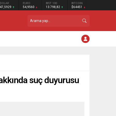
DOLAR
EURO
BIST 100
BITCOIN
47,5929
54,9560
13.798,82
$64451
hakkında suç duyurusu