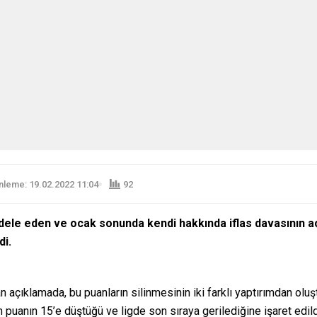
leme: 19.02.2022 11:04
92
adele eden ve ocak sonunda kendi hakkında iflas davasının 
di.
çıklamada, bu puanların silinmesinin iki farklı yaptırımdan oluşt
 puanın 15’e düştüğü ve ligde son sıraya gerilediğine işaret edild