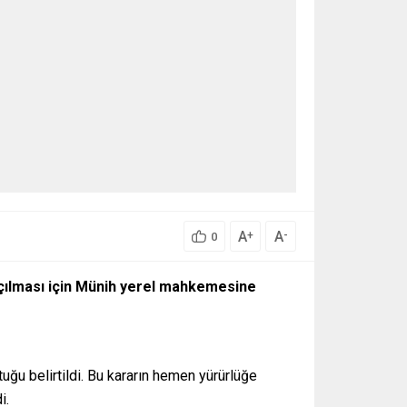
A
A
+
-
0
açılması için Münih yerel mahkemesine
uğu belirtildi. Bu kararın hemen yürürlüğe
i.