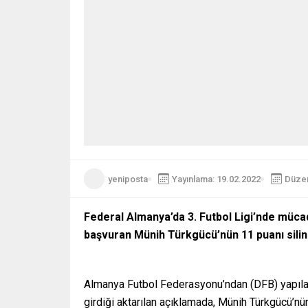
yeniposta
Yayınlama: 19.02.2022
Düzen
Federal Almanya’da 3. Futbol Ligi’nde müc
başvuran Münih Türkgücü’nün 11 puanı silin
Almanya Futbol Federasyonu’ndan (DFB) yapılan a
girdiği aktarılan açıklamada, Münih Türkgücü’nün