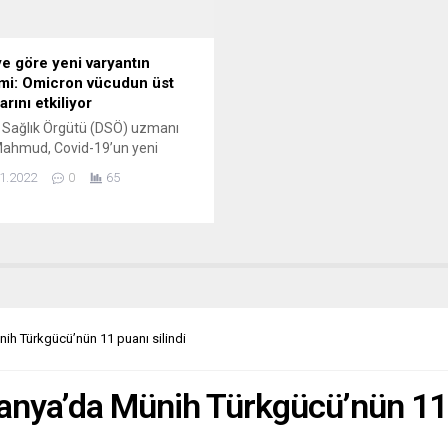
e göre yeni varyantın
imi: Omicron vücudun üst
arını etkiliyor
 Sağlık Örgütü (DSÖ) uzmanı
Mahmud, Covid-19’un yeni
tı Omicron’un vücudun üst
1.2022
0
65
arında etkili olduğunu açıkladı.
, Birleşmiş Milletlerin (BM)
e Ofisinde çevrimiçi
enen basın toplantısında
ğı konuşmada, örgütün Omicron
ına ilişkin yaptığı son
rmaları basınla paylaştı.
, “Diğer varyantlardan farklı
h Türkgücü’nün 11 puanı silindi
 Omicron’un, vücudun üst
rını etkilediğini saptadık”...
ya’da Münih Türkgücü’nün 11 p