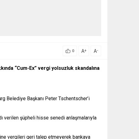
A
A
+
-
0
kında “Cum-Ex” vergi yolsuzluk skandalına
urg Belediye Başkanı Peter Tschentscher’i
ı verilen şüpheli hisse senedi anlaşmalarıyla
sine vergileri geri talep etmeyerek bankaya