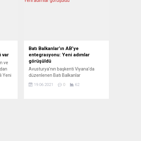
Batı Balkanlar’ın AB’ye
 var
entegrasyonu: Yeni adımlar
görüşüldü
n ve
ndan
Avusturya’nın başkenti Viyana’da
i Yeni
düzenlenen Batı Balkanlar
göre,
Toplantısı’nda, bölge ülkelerinin
19.06.2021
0
62
iyle
Avrupa Birliği’ne (AB) katılımı için
.
atılması gereken adımlar ele alındı.
apkamı
Avusturya Başbakanı Sebastian Kurz
ve AB’nin Sırbistan-Kosova Diyaloğu
Vatan’ın
Özel Temsilcisi Miroslav Lajcak, ortak
1945
bazı açıklamalarda bulundu.
Başbakan Kurz, Batı Balkan ülkelerinin
AB’ye entegrasyonunu
desteklediklerini yineleyerek, bu