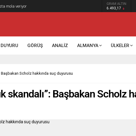
GRAM ALTIN
k kontrol mü, kolonializm mi?
6.493,17
DUYURU
GÖRÜŞ
ANALİZ
ALMANYA
ÜLKELER
”: Başbakan Scholz hakkında suç duyurusu
uk skandalı”: Başbakan Scholz 