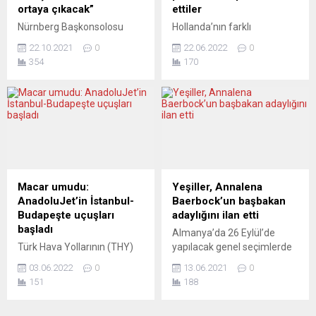
gerektiğine ilişkin önergesi,
ortaya çıkacak”
ettiler
genel kurulda 252’ye karşı
Nürnberg Başkonsolosu
Hollanda’nın farklı
374 oyla kabul edildi.
Serdar Deniz Türkiye kökenli
kentlerinden binlerce çiftçi,
Oylamada 31 milletvekili...
22.10.2021
0
22.06.2022
0
anne ve babalara yönelik
hükümetin tarım ve çevre
354
170
düzenlenen bir toplantıda,
politikalarını protesto için
düşük katılımın gözlendiği
ülkenin Gelderland
ve eyalette kaldırılan Türkçe
bölgesindeki Stroe köyünde
derslerine işaret ederek, bir
toplandı. Çeşitli kurumların
süre sonra bir “melez dil”
birlikte organize ettiği
ortaya çıkmasından endişe
protestoya, ülkenin farklı
duyduğunu belirtti. Nürnberg
kentlerinden binlerce
Müsiad/Nord Bayern e.V
gösterici, yüzlerce traktör ve
tarafından “Ebeveyn olarak
tarım araçlarıyla katıldı.
Macar umudu:
Yeşiller, Annalena
çocuğuma, okul hayatında
Sabahın erken saatlerinde
AnadoluJet’in İstanbul-
Baerbock’un başbakan
en etkili nasıl destek
toplanan çiftçiler yüzlerce
Budapeşte uçuşları
adaylığını ilan etti
olabilirim” konulu...
traktörle otoyollarda
başladı
Almanya’da 26 Eylül’de
yoğunluğa neden olurken,
Türk Hava Yollarının (THY)
yapılacak genel seçimlerde
Ulaştırma, Bayındırlık ve Su...
alt markası AnadoluJet,
Yeşiller Partisi’nin Eşbaşkanı
03.06.2022
0
13.06.2021
0
İstanbul’dan Budapeşte’ye
Annalena Baerbock’un
151
188
ilk uçuşunu gerçekleştirdi.
başbakan adaylığı, bu kez
İstanbul Sabiha Gökçen
delegelerin büyük desteğiyle