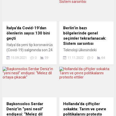
İtalya’da Covid-19’dan
Berlin’in bazı
ölenlerin sayısı 130 bini
bölgelerinde genel
geçti
seçimler tekrarlanacak:
Sistem sarsıntısı
İtalya’da yeni tip koronavirüs
(Covid-19) salgınında son 24
Teknoloji ülkesindeki
saatte 72 kişi hayatını
skandal nitelikli çarpıklıklar
15.09.2021
0
59
11.11.2022
0
64
kaybetti. Sağlık Bakanlığının
şaşırttı: Berlin’de, 26 Eylül
verilerine göre, ülkede son
2021 genel seçimlerde
24 saatte yapılan 318 bin
yaşanan aksaklıklar ve
593 testte 4 bin 21 kişiye
hatalar sebebiyle seçimlerin
Covid-19 tanısı konuldu.
kısmen tekrarlanacağı
Böylece salgının başladığı
bildirildi. Federal Meclis
Şubat 2020’den bu yana
İnceleme Komisyonunun,
toplam vaka sayısı 4 milyon
Berlin’in bazı bölgelerinde
613 bin 214’e ulaştı. Ülkede...
kanıtlanan aksaklıklar ve
Başkonsolos Serdar
Hollanda’da çiftçiler
hatalar sebebiyle genel
Deniz’in “yeni nesil”
sokakta: Tarım ve çevre
seçimlerin tekrarlanması
endişesi: “Melez dil
politikalarını protesto