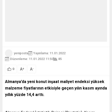
yeniposta
Yayınlama: 11.01.2022
Düzenleme: 11.01.2022 11:50
85
A
A
+
-
0
Almanya’da yeni konut inşaat maliyet endeksi yüksek
malzeme fiyatlarının etkisiyle geçen yılın kasım ayında
yıllık yüzde 14,4 arttı.