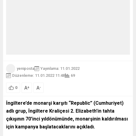
yeniposta
Yayınlama: 11.01.2022
Düzenleme: 11.01.2022 11:48
69
A
A
+
-
0
İngiltere’de monarşi karşıtı “Republic” (Cumhuriyet)
adlı grup, İngiltere Kraliçesi 2. Elizabeth’in tahta
çıkışının 70
’inci
yıldönümünde, monarşinin kaldırılması
için kampanya başlatacaklarını açıkladı.