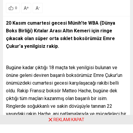
A
A
+
-
0
20 Kasım cumartesi gecesi Münih’te WBA (Dünya
Boks Birliği) Kıtalar Arası Altın Kemeri için ringe
çıkacak olan süper orta sıklet boksörümüz Emre
Çukur’a yenilgisiz rakip.
Bugüne kadar çıktığı 18 maçta tek yenilgisi bulunan ve
önüne geleni deviren başarılı boksörümüz Emre Çukur’un
önümüzdeki cumartesi gecesi karşılaşacağı rakibi belli
oldu. Rakip Fransız boksör Matteo Hache, bugüne dek
çıktığı tüm maçları kazanmış olan başarılı bir isim.
Ringlerde soğukkanlı ve sakin dövüşüyle tanınan 22
yaşındaki rakip Hache, ani patlamalarıyla ve mücadeleci bir
REKLAMI KAPAT
dövüşçü olarak tanınıyor.
“KARŞIMIZA KİM