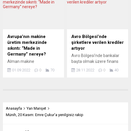
İstatistik Dairesi (Destatis),
fiyatlarındaki artış nedeniyle
Alman ekonomisine ilişkin
ülkede akaryakıt fiyatlarının
yılın üçüncü çeyreğini
yükseldiğini açıkladı. Buna
kapsayan nihai büyüme
göre, 95 oktan E10 benzinin
verilerini açıkladı. Buna göre,
litre fiyatı 1,799 avroya çıktı.
Almanya’da mevsim ve
98 oktan E5 benzinin litresi
Avrupa’nın makine
Avro Bölgesi’nde
takvim etkilerinden
1,908 avroya, B7 motorinin
üretim merkezinde
şirketlere verilen krediler
arındırılmış Gayrisafi Yurtiçi
litresi de...
sıkıntı: “Made in
artıyor
Hasıla (GSYH), yılın...
Germany” nereye?
Avro Bölgesi’nde bankalar
Alman makine
başta olmak üzere finans
imalat endüstrisinde genel
kuruluşları tarafından
01.09.2022
0
70
28.11.2022
0
40
siparişler temmuzda geçen
şirketlere verilen
yılın aynı ayına göre yüzde
kredilerdeki artış ekimde de
14, ülke dışından siparişler
devam etti. Avrupa Merkez
de yüzde 12 azaldı. Yurtiçi
Bankası (ECB), Ekim
siparişler ise yüzde 17 düştü
20222’ye ilişkin şirket ve
Alman Makine ve Teçhizat
tüketici kredileri aylık
Sanayii Derneği (VDMA),
değişimlerini yayımladı.
Anasayfa
Yan Manşet
Almanya’nın makine
Buna göre, eylülde yıllık
Münih, 20 Kasım: Emre Çukur’a yenilgisiz rakip
üretiminde bu yıl için yüzde
bazda yüzde 8,9 büyüyen
1’lik artış, gelecek yıl (2023)
şirket kredileri, ekimde de