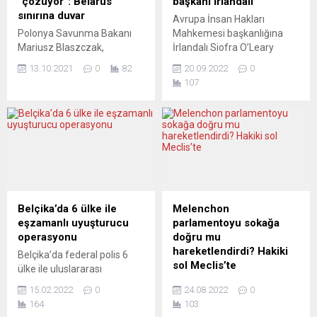
“çözüyor”: Belarus
başkanı İrlandalı
sınırına duvar
Avrupa İnsan Hakları
Polonya Savunma Bakanı
Mahkemesi başkanlığına
Mariusz Blaszczak,
İrlandalı Siofra O’Leary
hükümetin Belarus sınırında
seçildi. O’Leary, böylece
13.10.2021
0
82
20.09.2022
0
yaşanan sığınmacı krizi
AİHM’nin ilk kadın başkanı
107
nedeniyle buraya kalıcı bir
oldu. Avrupa İnsan Hakları
duvar örülmesi için meclise
Mahkemesi’nin (AİHM) yeni
yasa tasarısı sunacağını
başkanı İrlandalı Siofra
söyledi. Devlet radyosuna
O’Leary oldu. AİHM
konuşan Blaszczak, Belarus
tarafından yapılan
sınırında inşa edilmesi
açıklamada Kasım ayında,
planlanan duvara ilişkin yasa
İzlandalı Robert Spano’nun
tasarısının içişleri
yerine başkanlık görevini
bakanlığınca
üstlenecek olan O’Leary’nin
Belçika’da 6 ülke ile
Melenchon
hazırlanacağını, bazı yasal
bu göreve gelen ilk kadın
eşzamanlı uyuşturucu
parlamentoyu sokağa
sorunlardan ötürü bu
olacağı kaydedildi. O’Leary,...
operasyonu
doğru mu
hususta tasarı
hareketlendirdi? Hakiki
Belçika’da federal polis 6
hazırlanmasının
sol Meclis’te
ülke ile uluslararası
öngörülenden daha zor...
uyuşturucu kaçakçılığı
Artık Macron’un ağzından
15.02.2022
0
24.08.2022
0
çetesine düzenlenen eş
çıkan her şey Meclis’ten
164
103
zamanlı operasyonda, 30
otomatik olarak