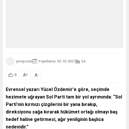
yeniposta
Yayınlama: 02.10.2021
64
A
A
+
-
0
Evrensel yazarı Yücel Özdemir
’
e göre, seçimde
hezimete uğrayan Sol Parti tam bir yol ayrımında: “
Sol
Parti’nin kırmızı çizgilerini bir yana bırakıp,
direksiyonu sağa kırarak hükümet ortağı olmayı baş
hedef haline getirmesi, ağır yenilginin başlıca
nedenidir.”