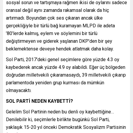
sosyal sorun ve tartışmaya rağmen ikisi de oylarını sadece
oransal değil aynı zamanda rakamsal olarak da hiç
artırmadı. Boyundan çok ses çıkaran ancak ülke
gerçekliğiyle bir türlü bağ kuramayan MLPD ile adeta
’80’lerde kalmış, eylem ve söylemini bir türlü
değiştirmeyen ve giderek yaşlanan DKP’den bir şey
beklemektense deveye hendek atlatmak daha kolay.
Sol Parti, 2017’deki genel seçimlere göre yüzde 4.3 oy
kaybederek ancak yüzde 4.9 oy alabildi. Eğer üç bölgeden
doğrudan milletvekili çıkaramasaydı, 39 milletvekili çıkarıp
parlamentoda yeniden grup kurması da mümkün
olmayacaktı.
SOL PARTİ NEDEN KAYBETTİ?
Gelelim Sol Partinin neden bu denli oy kaybettiğine…
Denilebilir ki, seçimlerle birlikte bugünkü Sol Parti,
yaklaşık 15-20 yıl önceki Demokratik Sosyalizm Partisinin