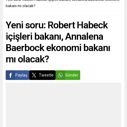
çoğunluğu için Neo-Nazi
210 cinsel taciz vakasının
bakanı mı olacak?
kökenli bir parti olan İsveç
sadece 843’ü bir suçlama
Demokratları’na güveniyor.
veya yargılama ile
Yeni soru: Robert Habeck
Hollanda’da,...
sonuçlandı. Rakamların,
ceza...
içişleri bakanı, Annalena
Baerbock ekonomi bakanı
mı olacak?
Paylaş
Tweetle
Gönder