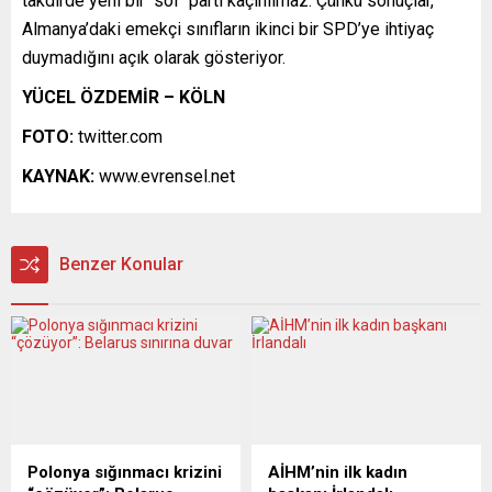
takdirde yeni bir “sol” parti kaçınılmaz. Çünkü sonuçlar,
Almanya’daki emekçi sınıfların ikinci bir SPD’ye ihtiyaç
duymadığını açık olarak gösteriyor.
YÜCEL ÖZDEMİR – KÖLN
FOTO:
twitter.com
KAYNAK:
www.evrensel.net
Benzer Konular
Polonya sığınmacı krizini
AİHM’nin ilk kadın