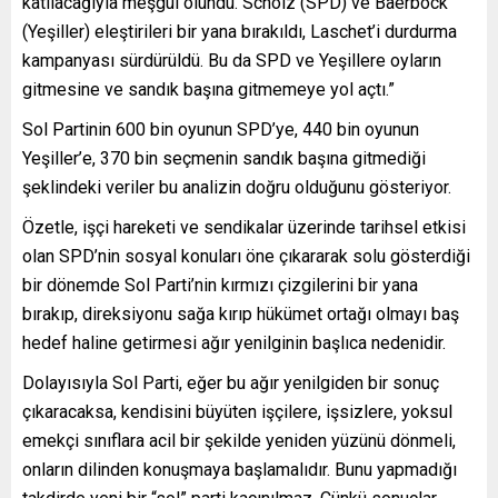
katılacağıyla meşgul olundu. Scholz (SPD) ve Baerbock
(Yeşiller) eleştirileri bir yana bırakıldı, Laschet’i durdurma
kampanyası sürdürüldü. Bu da SPD ve Yeşillere oyların
gitmesine ve sandık başına gitmemeye yol açtı.”
Sol Partinin 600 bin oyunun SPD’ye, 440 bin oyunun
Yeşiller’e, 370 bin seçmenin sandık başına gitmediği
şeklindeki veriler bu analizin doğru olduğunu gösteriyor.
Özetle, işçi hareketi ve sendikalar üzerinde tarihsel etkisi
olan SPD’nin sosyal konuları öne çıkararak solu gösterdiği
bir dönemde Sol Parti’nin kırmızı çizgilerini bir yana
bırakıp, direksiyonu sağa kırıp hükümet ortağı olmayı baş
hedef haline getirmesi ağır yenilginin başlıca nedenidir.
Dolayısıyla Sol Parti, eğer bu ağır yenilgiden bir sonuç
çıkaracaksa, kendisini büyüten işçilere, işsizlere, yoksul
emekçi sınıflara acil bir şekilde yeniden yüzünü dönmeli,
onların dilinden konuşmaya başlamalıdır. Bunu yapmadığı