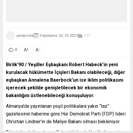
yeniposta
Yayınlama: 02.10.2021
117
A
A
+
-
0
Birlik’90 / Yeşiller Eşbaşkanı Robert Habeck’in yeni
kurulacak hükümette İçişleri Bakanı olabileceği, diğer
eşbaşkan Annalena Baerbock’un ise iklim politikasını
içerecek şekilde genişletilecek bir ekonomik
bakanlığını üstlenebileceği konuşuluyor.
Almanya’da yayınlanan yeşil politikalara yakın “taz”
gazetesinin haberine göre Hür Demokrat Parti (FDP) lideri
Christian Lindner’in de Maliye Bakanı olması bekleniyor.
Tahminler doğru çıkarsa Robert Habeck, Yeşiller’in parti