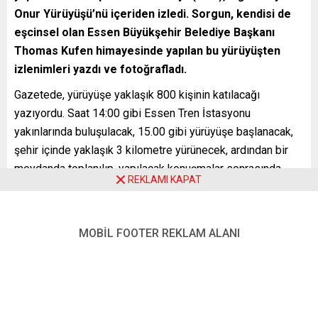
Onur Yürüyüşü’nü içeriden izledi. Sorgun, kendisi de
eşcinsel olan Essen Büyükşehir Belediye Başkanı
Thomas Kufen himayesinde yapılan bu yürüyüşten
izlenimleri yazdı ve fotoğrafladı.
Gazetede, yürüyüşe yaklaşık 800 kişinin katılacağı
yazıyordu. Saat 14:00 gibi Essen Tren İstasyonu
yakınlarında buluşulacak, 15.00 gibi yürüyüşe başlanacak,
şehir içinde yaklaşık 3 kilometre yürünecek, ardından bir
meydanda toplanılıp, yapılacak konuşmalar sonrasında
REKLAMI KAPAT
dağılınacaktı. Yürüyüş Essen Büyükşehir Belediye Başkanı
tarafından himaye ediliyordu. Bizim büyükşehir belediye
başkanımız eşcinsel.
MOBİL FOOTER REKLAM ALANI
Essen’deki Cumartesi günü (07.08.2021) yapılacak olan
‘Christopher Street Day’ (CSD), diğer adıyla Onur
Yürüyüşü’ne katılmaya karar verdim. Tren istasyonuna