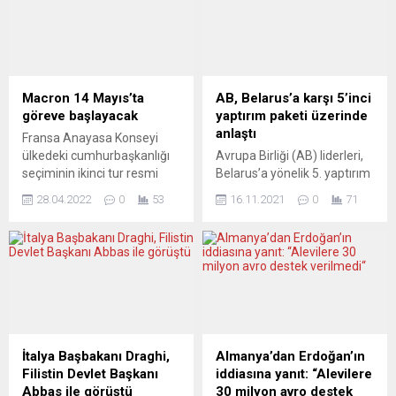
kişilik oyunu Yaralarım
yürüttüğü ankete göre,
Aşktandır ile Almanya’da
Belçika halkının yüzde 60’ı
seyirciyle buluşuyor. Şah
“göçmenlerin maliyetinin
Dönemi İran’ında sanatıyla
kazandırdıklarından fazla”
var olan, rejime meydan
olduğu görüşünü dile getirdi.
okuyan ve direnişin simgesi
Belçikalıların yüzde 18’i
Macron 14 Mayıs’ta
AB, Belarus’a karşı 5’inci
haline gelen Füruğ
göçmenlerin ülke
göreve başlayacak
yaptırım paketi üzerinde
Ferruhzad’ın (1935-1967)
ekonomisini geliştirdiğini,
anlaştı
Fransa Anayasa Konseyi
etkileyici yaşam
yüzde 64’ü göç nedeniyle
ülkedeki cumhurbaşkanlığı
Avrupa Birliği (AB) liderleri,
öyküsünden,
eğitim kalitesinin
seçiminin ikinci tur resmi
Belarus’a yönelik 5. yaptırım
mücadelesinden ve
düştüğünü, yüzde...
sonuçlarını açıkladı.
paketini onaylamak için
eserlerinden ilhamla
28.04.2022
0
53
16.11.2021
0
71
Anayasa Konseyinden
anlaşmaya vardı. AB Dış
sahnelenen...
yapılan açıklamaya göre,
İlişkiler ve Güvenlik Politikası
Fransa Cumhurbaşkanı
Yüksek Temsilcisi Josep
Emmanuel Macron yüzde
Borrell, AB Dışişleri Bakanları
58,55’le seçimi kazanırken,
ve AB-Doğu Ortaklığı
aşırı sağcı Marine Le Pen
Dışişleri Bakanları
oyların yüzde 41,45’ini aldı.
toplantılarının ardından
Böylece Macron, ikinci kez
yaptığı açıklamalarda,
ülkenin cumhurbaşkanı oldu.
“Belarus’a karşı 5’inci
İtalya Başbakanı Draghi,
Almanya’dan Erdoğan’ın
Macron’un yeni görev
yaptırım paketi üzerinde
Filistin Devlet Başkanı
iddiasına yanıt: “Alevilere
dönemi 14 Mayıs’ta
anlaştık. Gelecek günlerde
Abbas ile görüştü
30 milyon avro destek