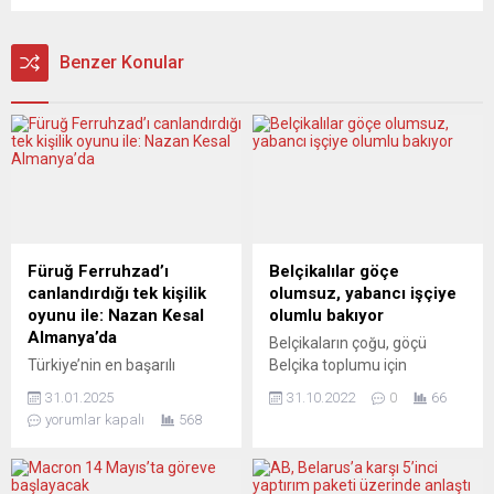
Benzer Konular
Füruğ Ferruhzad’ı
Belçikalılar göçe
canlandırdığı tek kişilik
olumsuz, yabancı işçiye
oyunu ile: Nazan Kesal
olumlu bakıyor
Almanya’da
Belçikaların çoğu, göçü
Türkiye’nin en başarılı
Belçika toplumu için
sinema ve tiyatro
olumsuz, yabancıların
31.01.2025
31.10.2022
0
66
oyuncularından Nazan
çalışmak için ülkeye
yorumlar kapalı
568
Kesal, İran’ın efsanevi kadın
gelmesini ise olumlu
şairlerinden Füruğ
buluyor. İnsan kaynakları
Ferruhzad’ı canlandırdığı tek
şirketi Randstad’ın