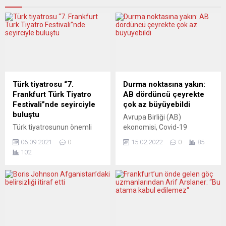
Türk tiyatrosu “7.
Durma noktasına yakın:
Frankfurt Türk Tiyatro
AB dördüncü çeyrekte
Festivali”nde seyirciyle
çok az büyüyebildi
buluştu
Avrupa Birliği (AB)
Türk tiyatrosunun önemli
ekonomisi, Covid-19
isimlerini konuk eden “7.
salgınının hız kazandığı
06.09.2021
0
15.02.2022
0
85
Frankfurt Türk Tiyatro
2021’in son çeyreğinde bir
102
Festivali” yarın sona eriyor.
önceki çeyreğe kıyasla
Türkiye Cumhuriyeti Kültür
yüzde 0,4 büyüme kaydetti.
ve Turizm Bakanlığı,
Avrupa İstatistik Dairesi
Almanya Hessen Eyaleti
(Eurostat), AB ve Avro
Bilim ve Kültür Bakanlığı,
Bölgesi’nin 2021 yılı
Yurtdışı Türkler ve Akraba
dördüncü çeyrek büyüme
Toplulukları Başkanlığının
oranlarına ilişkin son verileri