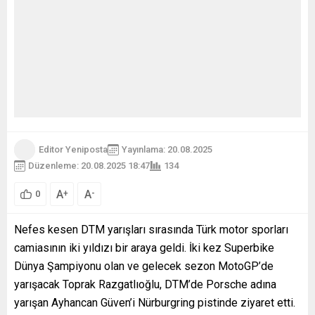
Editor Yeniposta
Yayınlama: 20.08.2025
Düzenleme: 20.08.2025 18:47
134
A
A
+
-
0
Nefes kesen DTM yarışları sırasında Türk motor sporları
camiasının iki yıldızı bir araya geldi. İki kez Superbike
Dünya Şampiyonu olan ve gelecek sezon MotoGP’de
yarışacak Toprak Razgatlıoğlu, DTM’de Porsche adına
yarışan Ayhancan Güven’i Nürburgring pistinde ziyaret etti.