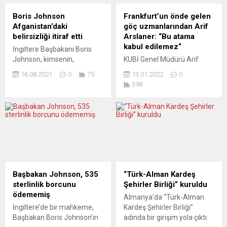
destek verdiği festivalde,
yayımladı. Buna göre, 19
“Plastik Aşklar”, “Bir Garip
üyeli Avro Bölgesi’nde
Boris Johnson
Frankfurt’un önde gelen
Orhan Veli” ve “Kürk Mantolu
mevsimsellikten arındırılmış
Afganistan’daki
göç uzmanlarından Arif
Madonna” oyunları
Gayrisafi Yurt içi Hasıla...
belirsizliği itiraf etti
Arslaner: “Bu atama
Volksbühne Frankfurt’ta
kabul edilemez“
İngiltere Başbakanı Boris
sahnelendi....
Johnson, kimsenin,
KUBİ Genel Müdürü Arif
Afganistan’ın terörün
Arslaner, Yusuf Yerkel’in
16.08.2021
0
75
13.01.2022
0
gelişme alanı olmasını veya
Türkiye’nin Frankfurt
398
2001 öncesi duruma geri
Başkonsolosluğu’na ticari
dönmesini istemediğini
ataşe olarak atanmasını
bildirdi. İngiltere’de
eleştirdi. Kültür ve Eğitim
Başbakan Johnson’ın
‘KUBI) gGmbH’nin Genel
başkanlığında düzenlenen
Müdürü Arif Arslaner,
Acil Durum Kabine
“Yusuf Yerkel ticaret ataşesi
Toplantıları (COBRA)
olarak atanamaz” dedi. Her
kapsamında,
gün çalışmalarında gençlere
Afganistan’daki durum ele
demokratik değerleri
Başbakan Johnson, 535
“Türk-Alman Kardeş
alındı. Johnson, toplantının
aktarmaya çalıştıklarını
sterlinlik borcunu
Şehirler Birliği” kuruldu
ardından yaptığı
kaydeden Arslaner, “Onlara
ödememiş
Almanya’da “Türk-Alman
açıklamada, Afganistan’da
çatışmaların şiddete
İngiltere’de bir mahkeme,
Kardeş Şehirler Birliği”
şu anda açıkça bir rejim
başvurmadan
Başbakan Boris Johnson’ın
adında bir girişim yola çıktı.
değişikliğinin olduğunu ve
çözülebileceğini