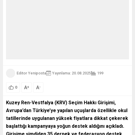
Editor Yeniposta
Yayınlama: 20.08.2025
199
A
A
+
-
0
Kuzey Ren-Vestfalya (KRV) Seçim Hakkı Girişimi,
Avrupa’dan Türkiye’ye yapılan uçuşlarda özellikle okul
tatillerinde uygulanan yüksek fiyatlara dikkat çekerek
başlattığı kampanyaya yoğun destek aldığını açıkladı.
Girişime şimdiden 35 dernek ve federasyon destek