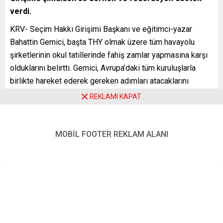
verdi.
KRV- Seçim Hakkı Girişimi Başkanı ve eğitimci-yazar
Bahattin Gemici, başta THY olmak üzere tüm havayolu
şirketlerinin okul tatillerinde fahiş zamlar yapmasına karşı
olduklarını belirtti. Gemici, Avrupa’daki tüm kuruluşlarla
birlikte hareket ederek gereken adımları atacaklarını
söyledi.
REKLAMI KAPAT
Avrupa’da yaşayan 6 milyonun üzerindeki Türk vatandaşının
MOBİL FOOTER REKLAM ALANI
yaz aylarında memleketlerine gidip akrabalarıyla buluşmak
istediğine dikkat çeken Gemici, uçak biletlerindeki aşırı
fiyat artışlarının yurttaşların bütçelerini zorladığını ve
yüzbinlerce kişinin Türkiye’ye gidemediğini vurguladı.
Özellikle işsiz veya sosyal yardım alan yurttaşlar için
havayolu şirketlerinin özel indirimler uygulaması