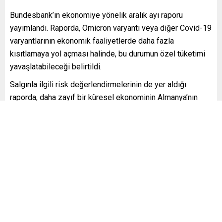
Bundesbank’ın ekonomiye yönelik aralık ayı raporu
yayımlandı. Raporda, Omicron varyantı veya diğer Covid-19
varyantlarının ekonomik faaliyetlerde daha fazla
kısıtlamaya yol açması halinde, bu durumun özel tüketimi
yavaşlatabileceği belirtildi.
Salgınla ilgili risk değerlendirmelerinin de yer aldığı
raporda, daha zayıf bir küresel ekonominin Almanya’nın
ihracatını ve yatırımlarını baskılayacağına vurgu yapılarak,
küresel değer ve lojistik zincirlerinde Kovid-19 ile ilgili
ilave aksaklıkların tedarik sorunlarını daha da
kötüleştirebileceğine işaret edildi. Raporda, “Genel olarak,
ekonomi böyle bir olumsuz senaryoda büyük bir gerileme
yaşayabilir” ifadesine yer verildi.
Bundesbank’ın raporunda, Alman ekonomisinin üretim için
ara mal ve çalışan eksikliği ile Covid-19 salgınında yeni
kısıtlamalar nedeniyle bu yılın son çeyreğinde