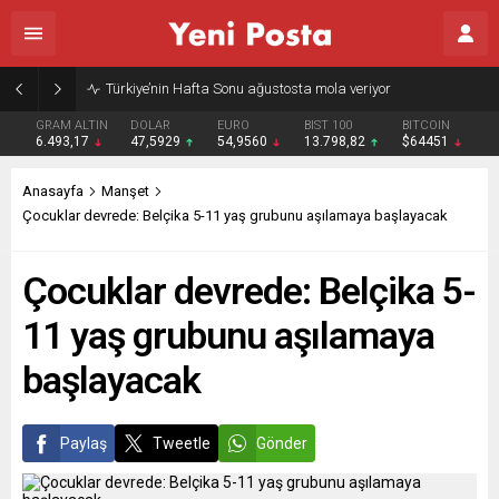
Gazze’nin geleceği: Teknokratik kontrol mü, kolonializm mi?
GRAM ALTIN
DOLAR
EURO
BIST 100
BITCOIN
6.493,17
47,5929
54,9560
13.798,82
$64451
Anasayfa
Manşet
Çocuklar devrede: Belçika 5-11 yaş grubunu aşılamaya başlayacak
Çocuklar devrede: Belçika 5-
11 yaş grubunu aşılamaya
başlayacak
Paylaş
Tweetle
Gönder