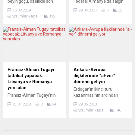
beyin göçü, özellikle son
Federal Almanya’da salgın
kısmına...
dönemde hızlanan “genç
hastalıklarla mücadeleden
15.02.2024
29.04.2021
0
22
beyin göçü”, yeni boyutlar
sorumlu Robert Koch
yorumlar kapalı
392
kazanıyor. Çeşitli dallardaki
Enstitüsü (RKI) Başkanı
bu tek yönlü akış sanat
Lothar Wieler, koronavirüs
alanında etkili oluyor. Yeni ve
(Covid-19) salgınının 2022
şaşırtıcı sonuçlarla karşı
sonuna kadar süreceği
karşıya kalıyoruz. Halen
değerlendirmesinde
Frankfurt Goethe
bulundu. RKI Başkanı Lothar
Üniversitesi’nde sinema
Wieler, Berlin’de düzenlenen
konulu doktorasını
basın toplantısında, virüsün
tamamlamaya çalışan genç
ortaya çıkmasından bu yana
Fransız-Alman Tugayı
Ankara-Avrupa
kuşak “sinema
Almanya’da yaklaşık 3
tatbikat yapacak:
ilişkilerinde ”al-ver”
aktivistlerinden” Yusuf
milyon 350 bin vaka
Litvanya ve Romanya
dönemi geliyor
Buhurcu sorularımızı
saptandığını hatırlatarak,
yeni alan
Erdoğan’ın ikinci turu
yanıtladı. – Artık...
“Virüs sınır tanımıyor. Salgın
Fransız-Alman Tugayı’nın
kazanmasının ardından
ile mücadele...
2024 yılı bitmeden Litvanya
Avrupa ülkelerinden işbirliği
23.01.2023
0
94
29.05.2023
ve Romanya’da tatbikat
mesajları geldi, ancak
yorumlar kapalı
146
yapmayı planladığı bildirildi.
uzmanlar yeni dönemde
Fransa’nın başkenti Paris’te
Avrupa-Türkiye ilişkilerinde
dün akşam Fransa
soğuk bir dönem öngörüyor.
Cumhurbaşkanı Emmanuel
Recep Tayyip Erdoğan’ın