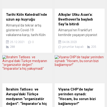
Tarihi Köln Katedrali’nde
Alkışlar Utku Asan’a:
uzun aşı kuyruğu
Beethoven’la başladı
Say’la bitirdi
Almanya’da tekrar artış
gösteren Covid-19
Almanya’nın Frankfurt
vakalarına karşı, tarihi Köln
kentinde yaşayan piyanist
Katedrali’nde aşılama
Utku Asan, Enternasyonal
25.12.2021
0
04.06.2023
çalışması yapıldı. Covid-
Tiyatro Frankfurt
288
yorumlar kapalı
205
19’dan korunmak amacıyla
(Internationales Theather-
aşı olmak isteyen ve
Frankfurt) (ITF)
önceden randevu alanlar
salonlarındaki solo
kısa bekleme süresinden
konserinde ayakta
sonra içeri alınırken,
alkışlandı. Konserde
randevusuz olarak gelenler
Portekiz, Rusya ve
katedral meydanında
Almanya’dan ünlü besteciler
yüzlerce metre
Alexander Scriabin ve
uzunluğunda kuyruklar
Ludwig van Beethoven’den
İbrahim Tatlıses ve
Viyana CHP’de taşlar
oluşturdu. Yaklaşık 4 saat
eserleri yorumlayan Asan,
Avrupa’daki Türkçe
yerinden oynadı:
süren aşılama çalışmaları
programı çağdaş Türk
medyanın “organizatör
“Hocam, bu sorun bizi
esnasında Köln polisinin
müziğinin büyük
değeri”: “İmparator’a hiç
bağlamıyor!”
katedral...
isimlerinden Fazıl Say’dan