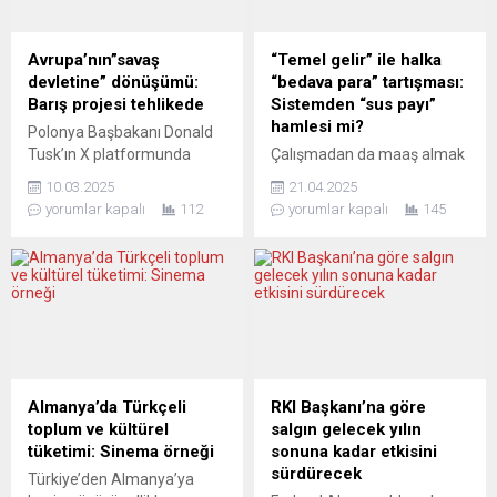
Avrupa’nın”savaş
“Temel gelir” ile halka
devletine” dönüşümü:
“bedava para” tartışması:
Barış projesi tehlikede
Sistemden “sus payı”
hamlesi mi?
Polonya Başbakanı Donald
Tusk’ın X platformunda
Çalışmadan da maaş almak
paylaştığı “Bugünden
mümkün mü? Almanya, bu
10.03.2025
21.04.2025
itibaren Avrupa, Rusya’dan
radikal sorunun peşinden
yorumlar kapalı
112
yorumlar kapalı
145
daha akıllı ve hızlı bir şekilde
giderek dünyanın en
silahlanacak” sözleri,
kapsamlı temel
Avrupa’nın barıştan
gelir deneylerinden birini
uzaklaşarak savaş yönelimli
gerçekleştirdi. Sadece
bir politikaya geçtiğini gözler
Almanya’da değil, Batı’da
önüne seriyor. Sosyolog,
uzun süredir beklenen bir
gazeteci ve yazar Marcus
adımın şimdilik ayak
Klöckner, Avrupa’nın barış
seslerini duyuyoruz sanki.
idealinden giderek
Bu para gerçekten
Almanya’da Türkçeli
RKI Başkanı’na göre
uzaklaştığını ve kendi eliyle
özgürleştirici mi, yoksa yeni
toplum ve kültürel
salgın gelecek yılın
bir yıkım sürecine
bir kontrol mekanizması
tüketimi: Sinema örneği
sonuna kadar etkisini
sürüklendiğini belirtiyor.
mı?.. buna geçmeden önce
sürdürecek
Türkiye’den Almanya’ya
AVRUPA,...
Alman basınına yansıya