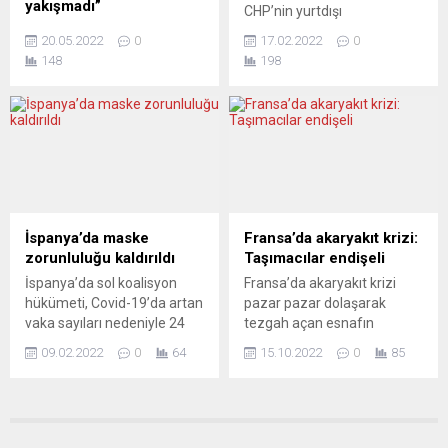
yakışmadı”
CHP’nin yurtdışı
şarkılarla bitirdi.. Son yıllarda
Avrupa’daki hayranları yıllar
örgütlerinden sorumlu
müzik eğitimini Frankfurt
20.05.2022
0
17.02.2022
0
sonra “İmparator”un
isimlerden Hakverdi Gürbüz,
Müzik...
148
198
konserleri için gün sayarken,
CHP Viyana Birliği Başkanı
İbrahim Tatlıses’in Avrupa
İbrahim Aydın tarafından
konserlerini haberleştirmek
hakaret ve tehditlere
isteyen gazetecilerin yok
uğrayan N. B. için şunları
sayılması bir kesim Türk
ifade etti: “Hocam, bu sorun
basın mensubunu küstürdü.
bizi bağlamıyor. N.B. yetkin
Avrupa’daki basın
bir arkadaş, kendi sorununu
çalışanları, uzun bir
kendi halledebilir.”
ayrılıktan sonra “İbrahim
Viyana’de 23 yıldır
İspanya’da maske
Fransa’da akaryakıt krizi:
Tatlıses konserlerine”
yayımlanan Yeni Vatan
zorunluluğu kaldırıldı
Taşımacılar endişeli
yapılan haber takibi
gazetesinin internet
İspanya’da sol koalisyon
Fransa’da akaryakıt krizi
başvurularının görmezden
sayfasında CHP’nin
hükümeti, Covid-19’da artan
pazar pazar dolaşarak
gelinmesinden çok rahatsız
Viyana’daki girişimleri...
vaka sayıları nedeniyle 24
tezgah açan esnafın
oldu. Gazeteciler
Aralık 2021’den bu yana
kazancını azalttı. Fransız
“İmparator’a, basın
09.02.2022
0
64
15.10.2022
0
85
uygulanan açık alanda
kanalı BFMTV’nin haberine
emekçilerini yok saymak,
maske takma
göre, ülkedeki akaryakıt
hiç...
zorunluluğunun 10 Şubat
krizinin etkileri pazarları da
Perşembe gününden
vurmaya başladı. Fransa’nın
itibaren kaldırılacağını
güneyindeki Vaucluse