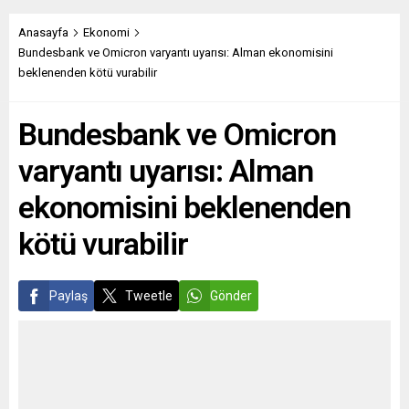
bildirdi. İspanya Hükümet
vilayetindeki Lourmarin
Sözcüsü İsabel Rodriguez,
pazarında bulunan 170
Anasayfa
Ekonomi
“Aşılama ve dikkat edilmesi
tezgâhtan 150’sinin açık
Bundesbank ve Omicron varyantı uyarısı: Alman ekonomisini
gereken sosyal önlemler
olduğu ve esnafın
beklenenden kötü vurabilir
sayesinde gelecek
araçlarıyla uzun mesafe yol
perşembe gününden
katettiği aktarılan haberde,
Bundesbank ve Omicron
itibaren açık alanlarda
bu mesafenin kimi zaman
maskesiz dolaşılabilecektir.
haftada...
varyantı uyarısı: Alman
Kapalı alanlarda...
ekonomisini beklenenden
kötü vurabilir
Paylaş
Tweetle
Gönder