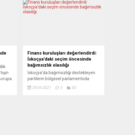
’nde
Finans kuruluşları değerlendirdi:
İskoçya’daki seçim öncesinde
bağımsızlık olasılığı
lık
tışın
İskoçya’da bağımsızlığı destekleyen
 Avrupa
partilerin bölgesel parlamentoda
pa
çoğunluğu kazanma ihtimali yüksek,
29.04.2021
0
30
ekim
olası bir referandumda ise sandıktan
ımladı.
ayrılık kararı çıkması ihtimali düşük.
yüzde
Yatırım bankası Morgan Stanley,
e yüzde
Birleşik Krallık’ı oluşturan dört
eylülde
devletten biri olan İskoçya’nın
bağımsız olma ihtimalinin yüzde 15,
Citibank ise yüzde 35 seviyesinde
olduğunu bildirdi. Morgan Stanley’den