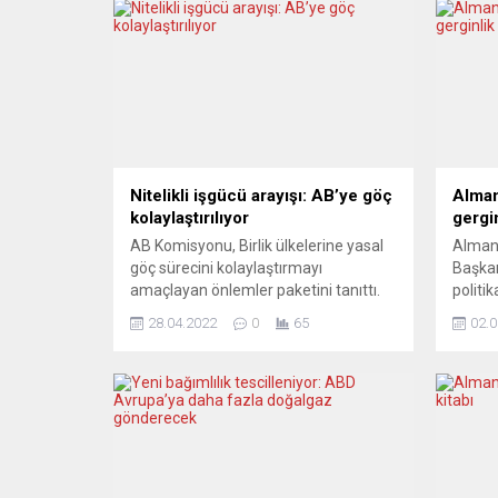
Nitelikli işgücü arayışı: AB’ye göç
Alman 
kolaylaştırılıyor
gergi
AB Komisyonu, Birlik ülkelerine yasal
Alman 
göç sürecini kolaylaştırmayı
Başkan
amaçlayan önlemler paketini tanıttı.
politi
Buna göre adaylar, oturum ve çalışma
da taş
28.04.2022
0
65
02.0
iznine tek başvuru ile müracaat
Rus ist
edebilecek. Avrupa Birliği (AB)
açıkla
Komisyonu, Avrupa’ya yasal göçü
Koruma
kolaylaştırmayı amaçlayan önlemler
bu yıl
paketi açıkladı. Tasarı, AB sınırları
yansım
içinde birleşik oturum ve çalışma izni
olmadı
ile uzun vadeli oturum...
“Türki
anlaşm