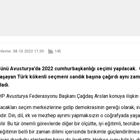
leme: 08.10.2022 17:20
145
ünü Avusturya’da 2022 cumhurbaşkanlığı seçimi yapılacak.
aşayan Türk kökenli seçmeni sandık başına çağırdı aynı z
ladı.
P Avusturya Federasyonu Başkanı Çağdaş Arslan konuya ilişkin 
anacakları seçim merkezlerine gidip demokrasinin gereği olarak, ir
dır. Din, dil, ırk ve mezhep ayrımı yapmaksızın o coğrafyada yaşaya
ir. Bu tür önemli görevlerde diğer bir ölçütte, iyi eğitimli, tec
̆itimin belli bir zaman dilimi içerisinde birikimle güçlendirilmesi
yaç duyduğu alanlardan birisi de liyakattir. Herkes şunu bilir ki, 