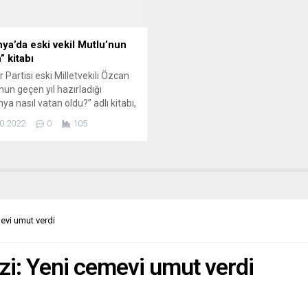
ya’da eski vekil Mutlu’nun
” kitabı
r Partisi eski Milletvekili Özcan
nun geçen yıl hazırladığı
ya nasıl vatan oldu?” adlı kitabı,
Federal Siyasi Eğitim Merkezi
0.2022
0
105
tarafından da yayımlandı.
 kurumu olan ve halka siyasi
rda eğitim faaliyetleri veren
n yayımladığı kitap, devlet
rındaki derslerde eğitim amaçlı
lanılabilecek. Kitapta göçmen
undan birçok başarılı ismin...
evi umut verdi
zi: Yeni cemevi umut verdi