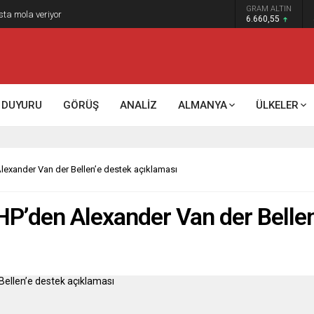
GRAM ALTIN
k kontrol mü, kolonializm mi?
6.660,55
DUYURU
GÖRÜŞ
ANALİZ
ALMANYA
ÜLKELER
lexander Van der Bellen’e destek açıklaması
HP’den Alexander Van der Bellen