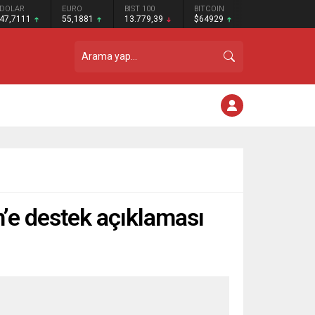
DOLAR
EURO
BIST 100
BITCOIN
47,7111
55,1881
13.779,39
$64929
’e destek açıklaması