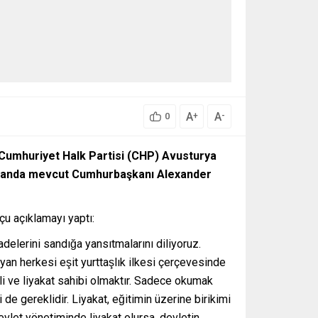
A
A
+
-
0
Cumhuriyet Halk Partisi (CHP) Avusturya
amanda mevcut Cumhurbaşkanı Alexander
çu açıklamayı yaptı:
adelerini sandığa yansıtmalarını diliyoruz.
n herkesi eşit yurttaşlık ilkesi çerçevesinde
rübeli ve liyakat sahibi olmaktır. Sadece okumak
 de gereklidir. Liyakat, eğitimin üzerine birikimi
devlet yönetiminde liyakat olursa, devletin