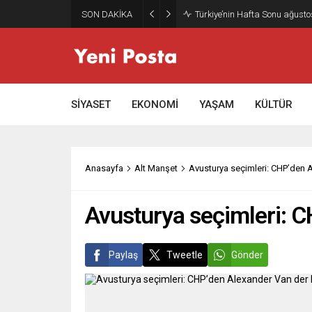
SON DAKİKA
Gazze’nin geleceği: Teknokrati
SİYASET
EKONOMİ
YAŞAM
KÜLTÜR
Anasayfa
Alt Manşet
Avusturya seçimleri: CHP’den A
Avusturya seçimleri: C
Paylaş
Tweetle
Gönder