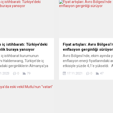
iç istihbaratı: Türkiye’deki
Fiyat artışları: Avro Bölgesi
nlik buraya yansıyor
enflasyon gerginliği sürüyor
iç istihbarat kurumunun
Avro Bölgesi’nde, ekim ayında yıl
ı Haldenwang, Türkiye’de iç
enflasyon enerji fiyatlarındaki ar
kadaki gerginliklerin Almanya’ya
etkisiyle yüzde 4,1’e yükseldi.
ındığını ifade etti. Haldenwang,
İstatistik Ofisi (Eurostat), Avru
1.2023
0
79
17.11.2021
0
47
ihbarat faaliyetlerine ilişkin de
Birliği (AB) ve Avro Bölgesi’nin 
malarda bulundu. Anayasayı
ayı yıllık enflasyon verilerini yay
 Teşkilatı Başkanı, Türkiye’de
Buna göre, AB’de eylül ayında 
 yapılacak seçimlerin Almanya’ya
3,6 olan yıllık enflasyon, ekimd
aları olabileceğinin ihtimal dışı
4,4’e çıktı. Avro Bölgesi’nde de 
ğına işaret etti. Haldenwang,
yüzde 3,4...
ye’de iç politikada yaşanan
azlıklar buraya da taşınıyor.