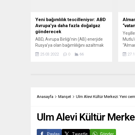
Bir...
Yeni bağımlılık tescilleniyor: ABD
Alman
Avrupa’ya daha fazla doğalgaz
“vatan
gönderecek
Yeşille
ABD, Avrupa Birliği’nin (AB) enerjide
Mutlu’
Rusya’ya olan bağımlılığını azaltmak
“Alman
için bu yıl ilave 15 milyar metreküp
Alman 
25.03.2022
0
66
27.1
sıvılaştırılmış doğalgaz (LNG)
(BBP) 
sağlayacak. ABD Başkanı Joe Biden
Devlet
ve AB Komisyonu Başkanı Ursula von
konula
der Leyen, ABD’nin Brüksel’deki
BBP’ni
Büyükelçilik binasında basına
okulla
açıklamalarda bulundu. ABD ve AB’nin
da kul
Rusya’ya enerjide olan bağımlılığı
toplum
Anasayfa
Manşet
Ulm Alevi Kültür Merkezi: Yeni cem
düşürmek üzere bir...
Ulm Alevi Kültür Merke
Paylaş
Tweetle
Gönder