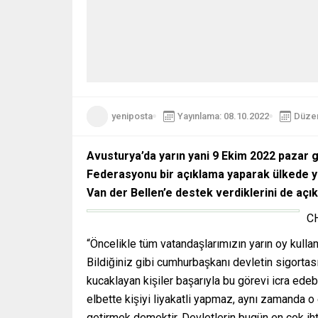
yeniposta
Yayınlama: 08.10.2022
Düzen
Avusturya’da yarın yani
9 Ekim 2022 pazar g
Federasyonu bir açıklama yaparak ülkede y
Van der Bellen’e destek verdiklerini de açık
CH
“Öncelikle tüm vatandaşlarımızın yarın oy kull
Bildiğiniz gibi cumhurbaşkanı devletin sigortası
kucaklayan kişiler başarıyla bu görevi icra edebil
elbette kişiyi liyakatli yapmaz, aynı zamanda o eg
getirmek demektir. Devletlerin bugün en çok ihti