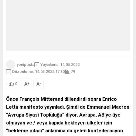
yeniposta
Yayınlama: 14.05.2022
Düzenleme: 14.05.2022 17:30
79
A
A
+
-
0
Önce François Mitterand dillendirdi sonra Enrico
Letta manifesto yayınladı. Şimdi de Emmanuel Macron
“Avrupa Siyasi Topluluğu” diyor. Avrupa, AB’ye üye
olmayan ve / veya kapıda bekleyen ülkeler için
“bekleme odası” anlamına da gelen konfederasyon