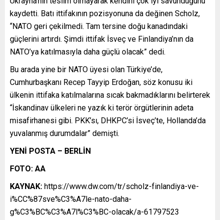
Ukrayna’nın teslim olmayarak kendini çok iyi savunduğunu
kaydetti. Batı ittifakının pozisyonuna da değinen Scholz,
“NATO geri çekilmedi. Tam tersine doğu kanadındaki
güçlerini artırdı. Şimdi ittifak İsveç ve Finlandiya’nın da
NATO’ya katılmasıyla daha güçlü olacak” dedi.
Bu arada yine bir NATO üyesi olan Türkiye’de,
Cumhurbaşkanı Recep Tayyip Erdoğan, söz konusu iki
ülkenin ittifaka katılmalarına sıcak bakmadıklarını belirterek
“İskandinav ülkeleri ne yazık ki terör örgütlerinin adeta
misafirhanesi gibi. PKK’sı, DHKPC’si İsveç’te, Hollanda’da
yuvalanmış durumdalar” demişti.
YENİ POSTA – BERLİN
FOTO: AA
KAYNAK:
https://www.dw.com/tr/scholz-finlandiya-ve-
i%CC%87sve%C3%A7le-nato-daha-
g%C3%BC%C3%A7l%C3%BC-olacak/a-61797523