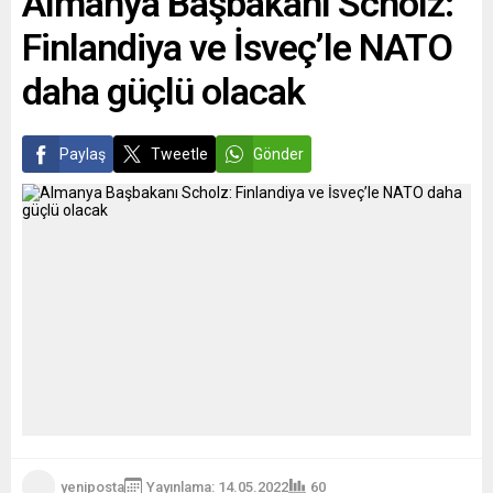
Almanya Başbakanı Scholz:
askeri hareketliliği ve
Finlandiya ve İsveç’le NATO
tahkimatına değinmek
gerektiğini söyledi.
daha güçlü olacak
Ukrayna’nın toprak
bütünlüğü ve
egemenliğine AB’nin...
Paylaş
Tweetle
Gönder
yeniposta
Yayınlama: 14.05.2022
60