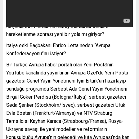
İtalya’da sol, Fransa ve Kuzey İrlanda’da soldaki
hareketlenme sonrası yeni bir yola mı giriyor?
İtalya eski Başbakanı Enrico Letta neden “Avrupa
Konfederasyonu”nu istiyor?
Bir Türkçe Avrupa haber portalı olan Yeni Posta’nın
YouTube kanalında yayınlanan Avrupa Özel’de Yeni Posta
gazetesi Genel Yayın Yönetmeni Işın Ertürk’ün hazırlayıp
sunduğu programda Serbest Ada Genel Yayın Yönetmeni
Birgül Göker Perdisa (Bologna/İtalya), serbest gazeteci
Seda Şanlıer (Stockholm/İsveç), serbest gazeteci Ufuk
Evla Bostan (Frankfurt/Almanya) ve NTV Straburg
Temsilcisi Kayhan Karaca (Strasbourg/Fransa), Rusya-
Ukrayna savaşı ile yeni modeller ve reformların
konuşulduğu Avrupa’nın geleceği ve kıta Avrupası’nda kan