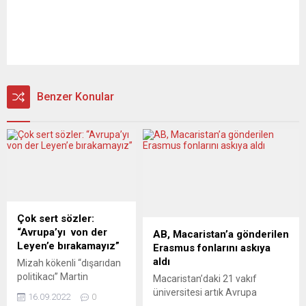
Benzer Konular
Çok sert sözler:
“Avrupa’yı von der
AB, Macaristan’a gönderilen
Leyen’e bırakamayız”
Erasmus fonlarını askıya
aldı
Mizah kökenli “dışarıdan
politikacı” Martin
Macaristan’daki 21 vakıf
Sonneborn’ın AB
üniversitesi artık Avrupa
16.09.2022
0
Parlamentosu’ndaki
Birliği’nin Erasmus