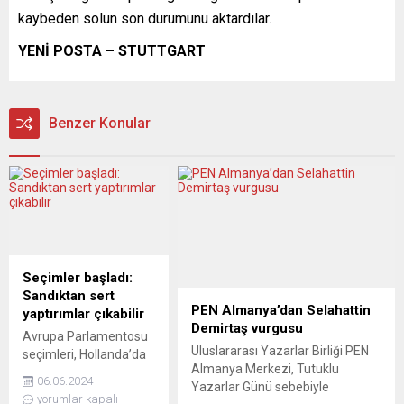
kaybeden solun son durumunu aktardılar.
YENİ POSTA – STUTTGART
Benzer Konular
Seçimler başladı:
Sandıktan sert
PEN Almanya’dan Selahattin
yaptırımlar çıkabilir
Demirtaş vurgusu
Avrupa Parlamentosu
Uluslararası Yazarlar Birliği PEN
seçimleri, Hollanda’da
Almanya Merkezi, Tutuklu
perşembe günü
06.06.2024
Yazarlar Günü sebebiyle
başlayan oy verme
yorumlar kapalı