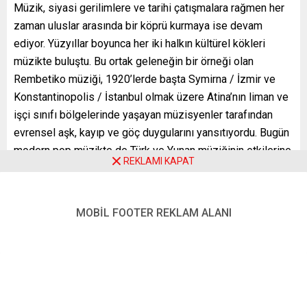
Müzik, siyasi gerilimlere ve tarihi çatışmalara rağmen her
zaman uluslar arasında bir köprü kurmaya ise devam
ediyor. Yüzyıllar boyunca her iki halkın kültürel kökleri
müzikte buluştu. Bu ortak geleneğin bir örneği olan
Rembetiko müziği, 1920’lerde başta Symirna / İzmir ve
Konstantinopolis / İstanbul olmak üzere Atina’nın liman ve
işçi sınıfı bölgelerinde yaşayan müzisyenler tarafından
evrensel aşk, kayıp ve göç duygularını yansıtıyordu. Bugün
modern pop müzikte de Türk ve Yunan müziğinin etkilerine
REKLAMI KAPAT
rastlamak mümkün.
Almanya’nın Stuttgart kentinin Sillenbuch semtinde 22 Mart
2024 cuma akşamı “Dostluk Şarkıları” adı altında
MOBİL FOOTER REKLAM ALANI
düzenlenecek programla Türk ve Yunan müzisyenler bu
geleneği sürdürerek kültürel dayanışmanın siyasi
farklılıklardan daha güçlü olduğunu bir kez daha ortaya
koyacaklar.
Sinem Garnateo Weber ve Nikos Hatziliadis’e iki gitarist