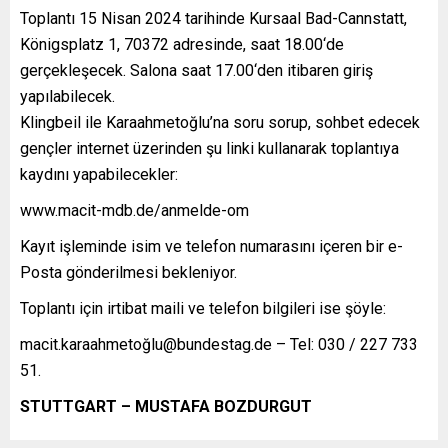
Toplantı 15 Nisan 2024 tarihinde Kursaal Bad-Cannstatt,
Königsplatz 1, 70372 adresinde, saat 18.00‘de
gerçekleşecek. Salona saat 17.00‘den itibaren giriş
yapılabilecek.
Klingbeil ile Karaahmetoğlu’na soru sorup, sohbet edecek
gençler internet üzerinden şu linki kullanarak toplantıya
kaydını yapabilecekler:
www.macit-mdb.de/anmelde-om
Kayıt işleminde isim ve telefon numarasını içeren bir e-
Posta gönderilmesi bekleniyor.
Toplantı için irtibat maili ve telefon bilgileri ise şöyle:
macit.karaahmetoğ
lu@bundestag.de
– Tel: 030 / 227 733
51.
STUTTGART – MUSTAFA BOZDURGUT