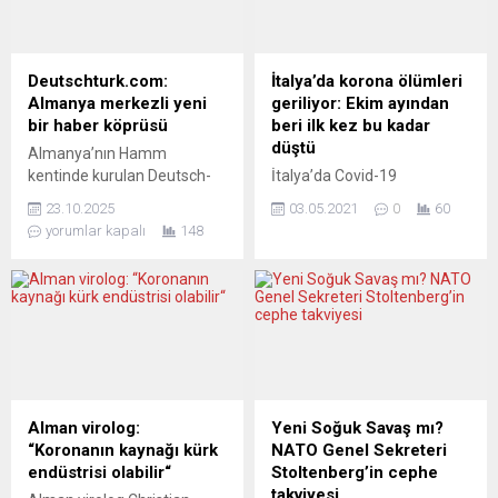
ile bir araya gelen Kamala
söyledi. Annalena
Harris, Trudeau ile aynı
Baerbock, Afganistan için
amaç uğruna Polonya’da bir
Federal Almanya’nın
araya gelmekten mutluluk
hazırladığı eylem planını
Deutschturk.com:
İtalya’da korona ölümleri
duyduğunu belirterek
anlattı. Risk altındaki
Almanya merkezli yeni
geriliyor: Ekim ayından
Kanada’nın Ukrayna’ya
Afganların Almanya’ya
bir haber köprüsü
beri ilk kez bu kadar
yönelik desteklerini takdirle
girişini kolaylaştırmak için
düştü
Almanya’nın Hamm
karşıladığını ifade etti.
bürokratik engelleri
kentinde kurulan Deutsch-
İtalya’da Covid-19
Rusya’nın Ukrayna’ya
kaldıracaklarını belirten
Türk Media UG, iki hafta
salgınında hayatını
yönelik sebepsiz...
Baerbock, Almanya’nın
23.10.2025
03.05.2021
0
60
önce yayın hayatına
kaybedenlerin sayısı 121 bin
kabul edeceğini açıkladığı 15
yorumlar kapalı
148
başlayan bağımsız haber
177 oldu. Sağlık Bakanlığının
bin kişi ile 135...
portalı deutschturk.com ile
günlük açıkladığı verilere
hem Almanya’dan hem
göre, dün, ülkede son 24
Türkiye’den hem de
saat itibariyle yapılan 156
dünyadan gelişmeleri
bin 872 testte 9 bin 148
objektif ve anlaşılır bir dille
kişiye Covid-19 tanısı
okurlarına ulaştırmaya
konuldu. Böylece salgının
başladı. Genel
başlamasından bu yana
Müdür Mahmut İlhan’ın
geçen 14 ayda toplam vaka
Alman virolog:
Yeni Soğuk Savaş mı?
girişimleriyle hayata geçen
sayısı 4 milyon 44 bin
“Koronanın kaynağı kürk
NATO Genel Sekreteri
portal, geniş bir gazeteci ve
762’ye...
endüstrisi olabilir“
Stoltenberg’in cephe
yazar kadrosuyla Almanya
takviyesi