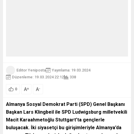
Editor Yeniposta
Yayınlama: 19.03.2024
Düzenleme: 19.03.2024 22:12
338
A
A
+
-
0
Almanya Sosyal Demokrat Parti (SPD) Genel Başkanı
Başkan Lars Klingbeil ile SPD Ludwigsburg milletvekili
Macit Karaahmetoğlu Stuttgart’ta gençlerle
buluşacak. İki siyasetçi bu girişimleriyle Almanya’da