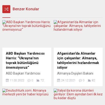
Benzer Konular
ABD Başkan Yardımcısı
Afganistan’da Almanlar
Harris: “Ukrayna’nın
için çalışanlar: Almanya,
toprak bütünlüğünü
tahliyelerini hızlandırmak
önemsiyoruz“
istiyor
ABD Başkan Yardımcısı
Almanya Dışişleri Bakanı
Kamala Harris, “Ukrayna’nın
Annalena Baerbock,
11.03.2022
0
72
24.12.2021
0
82
toprak bütünlüğü ve
Afganistan’da geçmişte
egemenliğini önemsiyoruz”
Alman kurum ve STK’larına
dedi. Polonya’nın başkenti
çalışmış savunmasız
Varşova’da Kanada
insanların tahliyesini
Başbakanı Justin Trudeau
hızlandırmak istediklerini