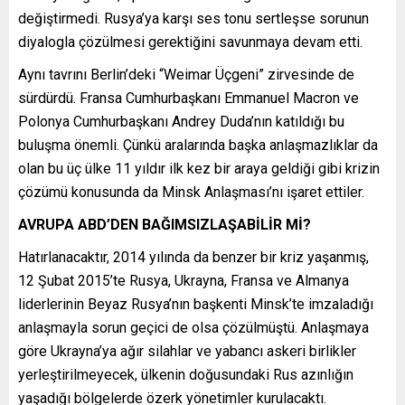
değiştirmedi. Rusya’ya karşı ses tonu sertleşse sorunun
diyalogla çözülmesi gerektiğini savunmaya devam etti.
Aynı tavrını Berlin’deki “Weimar Üçgeni” zirvesinde de
sürdürdü. Fransa Cumhurbaşkanı Emmanuel Macron ve
Polonya Cumhurbaşkanı Andrey Duda’nın katıldığı bu
buluşma önemli. Çünkü aralarında başka anlaşmazlıklar da
olan bu üç ülke 11 yıldır ilk kez bir araya geldiği gibi krizin
çözümü konusunda da Minsk Anlaşması’nı işaret ettiler.
AVRUPA ABD’DEN BAĞIMSIZLAŞABİLİR Mİ?
Hatırlanacaktır, 2014 yılında da benzer bir kriz yaşanmış,
12 Şubat 2015’te Rusya, Ukrayna, Fransa ve Almanya
liderlerinin Beyaz Rusya’nın başkenti Minsk’te imzaladığı
anlaşmayla sorun geçici de olsa çözülmüştü. Anlaşmaya
göre Ukrayna’ya ağır silahlar ve yabancı askeri birlikler
yerleştirilmeyecek, ülkenin doğusundaki Rus azınlığın
yaşadığı bölgelerde özerk yönetimler kurulacaktı.