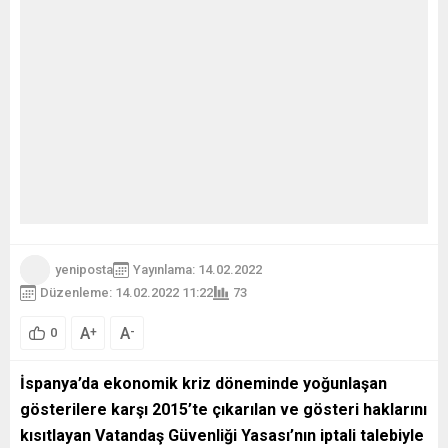
yeniposta
Yayınlama: 14.02.2022
Düzenleme: 14.02.2022 11:22
73
A
A
+
-
0
İspanya’da ekonomik kriz döneminde yoğunlaşan
gösterilere karşı 2015’te çıkarılan ve gösteri haklarını
kısıtlayan Vatandaş Güvenliği Yasası’nın iptali talebiyle