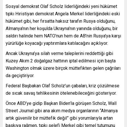
Sosyal demokrat Olaf Scholz liderliğindeki yeni hükümet
tıpkı Hıristiyan demokrat Angela Merkel liderliğindeki eski
hükümet gibi, her fırsatta haksız tarafın Rusya olduğunu,
Almanya’nın her koşulda Ukrayna’nın yanında olduğunu, bir
saldırı halinde hem NATO’nun hem de AB’nin Rusya’ya karşı
yürürlüğe koyacağı yaptırımlara katılacağını açıklıyor.
Ancak Ukrayna’ya silah verme taleplerini reddettiği gibi
Kuzey Akım 2 doğalgaz hattının iptal edilmesi için başta
Washington olmak üzere birçok müttefikten gelen çağrıları
da geçiştiriyor.
Federal Başbakan Olaf Scholz’un çabaları, kriz çözülmese
de sıcak savaş tehlikesinin ötelenebileceğini gösteriyor.
Önce ABD’ye gidip Başkan Biden’la görüşen Scholz, Wall
Street Journal gibi ana akım medya organlarının “Almanya
artık güvenilir bir müttefik değil” gibi yorumlarıyla artan
baskıya rağmen, tıpkı selefi Merkel gibi temel tutumunu