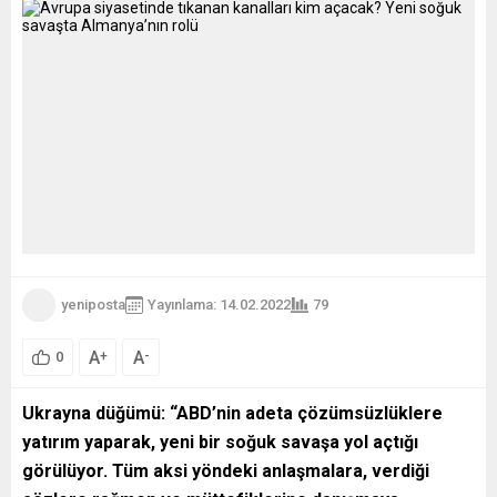
yeniposta
Yayınlama: 14.02.2022
79
A
A
+
-
0
Ukrayna düğümü: “ABD’nin adeta çözümsüzlüklere
yatırım yaparak, yeni bir soğuk savaşa yol açtığı
görülüyor. Tüm aksi yöndeki anlaşmalara, verdiği