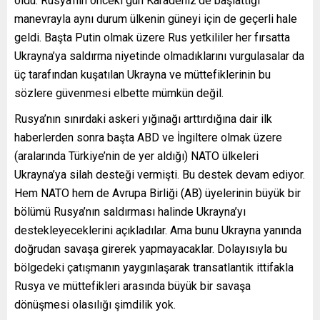
oldu. Rusya’nın önceki gün Karadeniz’de başlattığı
manevrayla aynı durum ülkenin güneyi için de geçerli hale
geldi. Başta Putin olmak üzere Rus yetkililer her fırsatta
Ukrayna’ya saldırma niyetinde olmadıklarını vurgulasalar da
üç tarafından kuşatılan Ukrayna ve müttefiklerinin bu
sözlere güvenmesi elbette mümkün değil.
Rusya’nın sınırdaki askeri yığınağı arttırdığına dair ilk
haberlerden sonra başta ABD ve İngiltere olmak üzere
(aralarında Türkiye’nin de yer aldığı) NATO ülkeleri
Ukrayna’ya silah desteği vermişti. Bu destek devam ediyor.
Hem NATO hem de Avrupa Birliği (AB) üyelerinin büyük bir
bölümü Rusya’nın saldırması halinde Ukrayna’yı
destekleyeceklerini açıkladılar. Ama bunu Ukrayna yanında
doğrudan savaşa girerek yapmayacaklar. Dolayısıyla bu
bölgedeki çatışmanın yaygınlaşarak transatlantik ittifakla
Rusya ve müttefikleri arasında büyük bir savaşa
dönüşmesi olasılığı şimdilik yok.