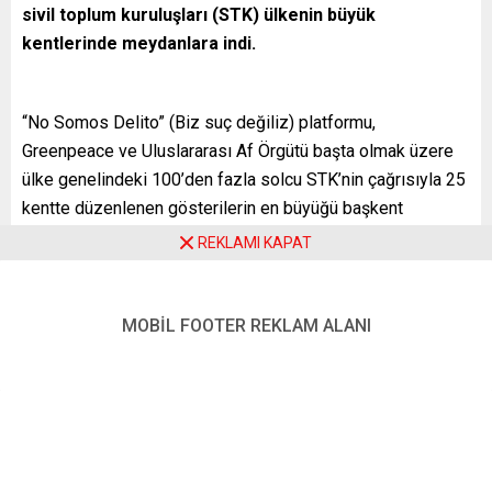
sivil toplum kuruluşları (STK) ülkenin büyük
kentlerinde meydanlara indi.
“No Somos Delito” (Biz suç değiliz) platformu,
Greenpeace ve Uluslararası Af Örgütü başta olmak üzere
ülke genelindeki 100’den fazla solcu STK’nin çağrısıyla 25
kentte düzenlenen gösterilerin en büyüğü başkent
Madrid’de yapıldı.
REKLAMI KAPAT
Dönemin sağ görüşlü hükümeti tarafından çıkartılan söz
konusu yasanın demokratik toplanma hakkını kısıtladığını
MOBİL FOOTER REKLAM ALANI
ve ifade özgürlüğünü tehdit ettiğini ileri süren göstericiler,
“Buna demokrasi diyorlar ama değil, bu bir diktatörlük”,
“Gösteri ve ifade özgürlüğü” sloganları atarak kent
merkezinde yürüdü.
Uluslararası Af Örgütü İspanya Temsilcisi Carlos Escano,
mevcut sol koalisyon hükümeti tarafından meclise