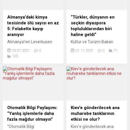
yasa tasarıyla ilgili basına
Ajansı’na (DPA) yaptığı
bilgi veren Tüketici Bakanı
açıklamada, AfD hakkında
Alberto Garzon, telefonla
kapatma davası açılmasının
Almanya’daki kimya
“Türkler, dünyanın en
müşteri hizmeti veren
zamanının geldiğini belirtti.
tesisinde ölü sayısı en az
seçkin diyaspora
şirketlere yönelik yeni
AfD’nin başı ve uzuvlarıyla
5: Felakette kayıp
topluluklarından biri
kurallar getirileceğini
tamamen aşırı sağcı
aranıyor
haline geldi”
açıkladı....
olduğunu söyleyen
Almanya’nın Leverkusen
Kültür ve Turizm Bakan
Wanderwitz, “AfD, özellikle
kentinde, Currenta şirketine
Yardımcısı Serdar Çam,
Saksonya’da öyle...
29.07.2021
0
01.11.2021
0
71
ait kimya tesisinin katı atık
Avrupa’da yaşayan
105
yakma bölümünde 27
Türklerin, dünyanın en
Temmuz’da meydana gelen
seçkin ve saygı duyulan
patlamada ölenlerin sayısı
diyaspora topluluklarından
5’e çıktı. Köln Savcılığından
biri haline geldiğini ileri
yapılan açıklamada,
sürdü. Yurtdışı Türkler ve
patlamanın yol açtığı
Akraba Topluluklar
enkazda 3 kişinin daha
Başkanlığınca (YTB)
cansız bedenine
Berlin’de “Almanya Türk
ulaşılmasıyla hayatını
Diyasporası’nın 60’ıncıYılı”
Otomatik Bilgi Paylaşımı:
Kiev’e gönderilecek ana
kaybedenlerin sayısının 5’e
etkinliği düzenlendi.
“Yanlış işlemlerle daha
muharebe tanklarının
ulaştığı belirtildi. Enkazdan
Etkinliğin başında,
fazla mağdur olmayın”
etkisi ne olur?
çıkarılan cesetlerin kimlik
Cumhurbaşkanı Recep
“Otomatik Bilgi
Kiev’e gönderilecek ana
tespitine ilişkin çalışmaların
Tayyip Erdoğan’ın video