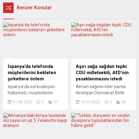
Benzer Konular
İspanya’da telefonda
Aşırı sağa sağdan tepki:
müşterilerini bekleten
CDU milletvekili, AfD’nin
şirketlere önlem
yasaklanmasını istedi
İspanya’da sol koalisyon
Alman sağının lider partisi
hükûmeti, müşterilerini
Hıristiyan Demokrat Birlik
telefonda 3 dakikadan fazla
(CDU) milletvekillerinden
01.06.2022
0
57
13.01.2022
0
66
tutan hizmet sektöründeki
Marco Wanderwitz,
şirketlere 100 bin avroya
Almanya için Alternatif
kadar para cezası öngören
(AfD) partisinin
bir yasa tasarısı hazırladı.
yasaklanması talebini
Bakanlar Kurulunda kabul
yineledi. Marco
edilerek meclise gönderilen
Wanderwitz, Alman Haber