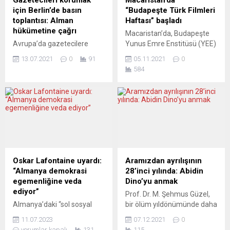
Gazetecileri korumak
Macaristan’da
için Berlin’de basın
“Budapeşte Türk Filmleri
toplantısı: Alman
Haftası” başladı
hükümetine çağrı
Macaristan’da, Budapeşte
Avrupa’da gazetecilere
Yunus Emre Enstitüsü (YEE)
yönelik saldırıların artması
tarafından, Kültür ve Turizm
13.07.2021
0
91
05.11.2021
0
üzerine “KulturForum Türkei
Bakanlığı Sinema Genel
584
Deutschland” bir basın
Müdürlüğünün desteğiyle
toplantısı düzenledi.
“Budapeşte Türk Filmleri
Toplantıya Can Dündar, Erk
Haftası”, başkentteki Sugar
Acarer, Aslı Erdoğan, Prof.
Mozi sinema salonunda
Dr. Kader Konuk gibi isimler
“Bizim İçin Şampiyon” filmi
de katılacak. Avrupa’da
gösterimi ile başladı.
cesur haberler yapan ve
Budapeşte YEE’den yapılan
gerçekleri halkın bilgisine
yazılı açıklamada,
sunmaktan korkmayan
Macaristan’da dördüncüsü
Oskar Lafontaine uyardı:
Aramızdan ayrılışının
gazetecilere saldırıların
düzenlenen Türk Filmleri
“Almanya demokrasi
28’inci yılında: Abidin
artması üzerine
Haftası kapsamında, Bizim
egemenliğine veda
Dino’yu anmak
“Gazeteciler Avrupa’da da
İçin Şampiyon, 7. Koğuştaki
ediyor”
Prof. Dr. M. Şehmus Güzel,
daha iyi korunmalı!” başlıklı...
Mucize,...
Almanya’daki “sol sosyal
bir ölüm yıldönümünde daha
demokrasinin” yalnız fakat
Paris’te uzun yıllar birlikte
11.07.2023
07.12.2021
0
etkili isimlerinden Oskar
olduğu, çalışmalarına en
yorumlar kapalı
131
115