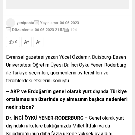
yeniposta
Yayınlama: 06.06.2023
Düzenleme: 06.06.2023 21:52
194
A
A
+
-
0
Evrensel gazetesi yazarı Yücel Özdemir, Duisburg-Essen
Üniversitesi Öğretim Üyesi Dr. İnci Öykü Yener-Roderburg
ile Türkiye seçimleri, göçmenlerin oy tercihleri ve
tercihlerdeki etkilerini konuştu.
– AKP ve Erdoğan’ın genel olarak yurt dışında Türkiye
ortalamasının üzerinde oy almasının başlıca nedenleri
nedir sizce?
Dr. İNCİ ÖYKÜ YENER-RODERBURG –
Genel olarak yurt
dışındaki ülkelere baktığımızda Millet İttfakı ya da
Kılıçdaroğlu’nun daha fazla ülkede yüksek oy aldığı