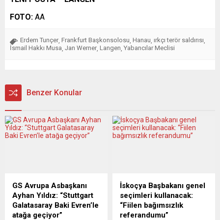
FOTO:
AA
Erdem Tunçer
Frankfurt Başkonsolosu
Hanau
ırkçı terör saldırısı
,
,
,
,
İsmail Hakkı Musa
Jan Werner
Langen
Yabancılar Meclisi
,
,
,
Benzer Konular
GS Avrupa Asbaşkanı
İskoçya Başbakanı genel
Ayhan Yıldız: “Stuttgart
seçimleri kullanacak:
Galatasaray Baki Evren’le
“Fiilen bağımsızlık
atağa geçiyor”
referandumu”