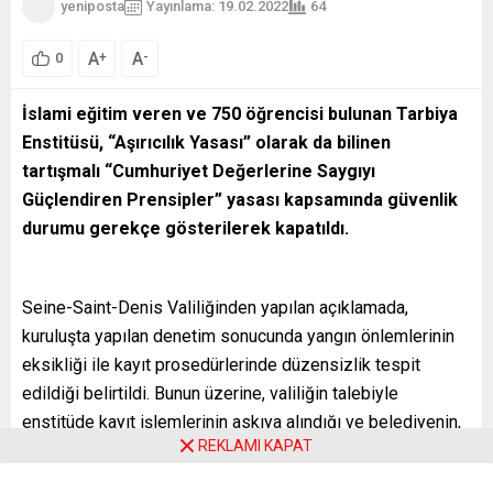
yeniposta
Yayınlama: 19.02.2022
64
A
A
+
-
0
İslami eğitim veren ve 750 öğrencisi bulunan Tarbiya
Enstitüsü, “Aşırıcılık Yasası” olarak da bilinen
tartışmalı “Cumhuriyet Değerlerine Saygıyı
Güçlendiren Prensipler” yasası kapsamında güvenlik
durumu gerekçe gösterilerek kapatıldı.
Seine-Saint-Denis Valiliğinden yapılan açıklamada,
kuruluşta yapılan denetim sonucunda yangın önlemlerinin
eksikliği ile kayıt prosedürlerinde düzensizlik tespit
edildiği belirtildi. Bunun üzerine, valiliğin talebiyle
enstitüde kayıt işlemlerinin askıya alındığı ve belediyenin,
REKLAMI KAPAT
enstitüyü kapattığı kaydedildi. Enstitünün faaliyetlerinde
“cemaatçi” uygulamalar tespit edildiği öne sürülen