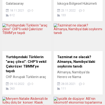
Galatasaray
İskoçya Bölgesel Hükümeti
Avrupa Federasyon Derneği
Başbakanı Nicola Sturgeon,
18.11.2021
0
23.11.2022
0
Aşbaşkanı Ayhan Yıldız
İngiltere’de Yüksek
612
133
Stuttgart Galatasaray
Mahkemenin, İskoçya’nın
Derneği’nin genel kurula
ikinci bağımsızlık
gitmeye hazırlandığı ve bu
referandumuna gitme
süreci yönetmesi için Baki
talebini reddetmesinin
Evren’i tam yetkili kıldıklarını
ardından bir sonraki genel
dile getirdi. Aynı zamanda
seçimlerin “defakto
Avrupa Türk Futbol
bağımsızlık referandumu”
Federasyonu (ATFF)
olacağını bildirdi. Nicola
Başkanlığını da yürüten
Sturgeon, İngiltere’de
Yurtdışındaki Türklerin
Tazminat ne olacak?
Ayhan Yıldız konuyla ilgili
Yüksek Mahkeme’nin, İngiliz
”araç çilesi”: CHP’li vekil
Almanya, Namibya’daki
Gazette Aktuell’in yayıncısı
parlamentosunun izni
Çakırözer TBMM’ye
soykırımı tanıdı
Salih Şahin’in sorularını
olmadan İskoçya’nın
taşıdı
Almanya, Namibya’da
yanıtladı. Stuttgart
bağımsızlığını kazanması
CHP Avrupalı Türklerin araç
Herero ve Nama
Galatasaray ve...
için ikinci bir referandumun
derdinin çözümü için atağa
halklarından 70 binden fazla
düzenleyemeyeceği
09.10.2022
0
28.05.2021
0
geçti. TBMM Yurtdışı Türkler
kişiye karşı işlenen suçları
yönündeki kararının
260
111
Alt Komisyonu üyesi, CHP
“soykırım” olarak kabul etti.
ardından açıklamalarda
Eskişehir Milletvekili Utku
Ancak karar, “hukuki
bulundu. Yüksek Mahkeme...
Çakırözer, yurtdışındaki
sonuçları dışladığı”
Türklerin araçlarının 5 yıl
gerekçesiyle eleştiriliyor.