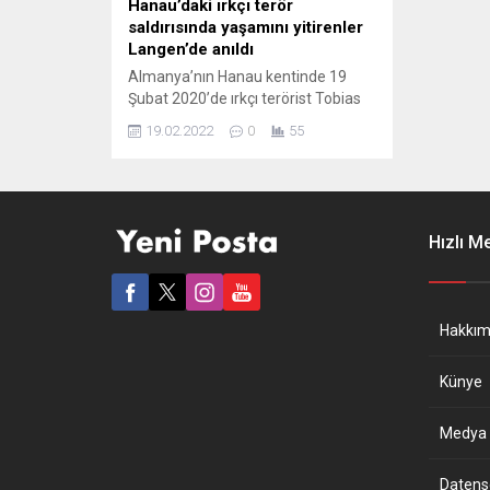
Hanau’daki ırkçı terör
saldırısında yaşamını yitirenler
Langen’de anıldı
Almanya’nın Hanau kentinde 19
Şubat 2020’de ırkçı terörist Tobias
Rathjen tarafından şehir
19.02.2022
0
55
merkezindeki iki kafeye
düzenlenen saldırıda yaşamını
yitirenler için Hanau yakınlarındaki
Langen beldesinde anma etkinliği
düzenlendi. Langen Yabancılar
Hızlı M
Meclisi tarafından belediye
binasında düzenlenen etkinliğe, ırkçı
terör saldırısında yakınlarını yitiren
Gültekin, Gürbüz, Kurtoviç ve
Hakkım
Saraçoğlu ailesi katılarak yaşadıkları
o...
Künye
Medya B
Datensch