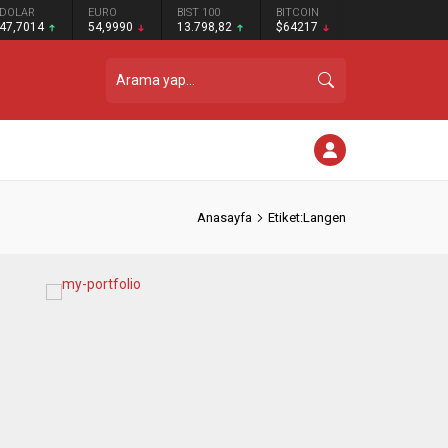
DOLAR
EURO
BIST 100
BITCOIN
47,7014
54,9990
13.798,82
$64217
Anasayfa
Etiket:Langen