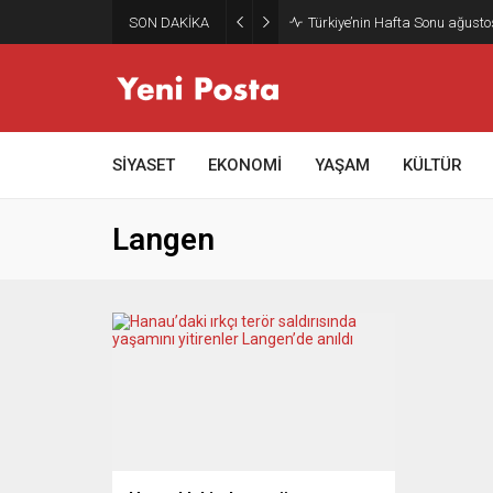
SON DAKİKA
Türkiye’nin Hafta Sonu ağusto
SİYASET
EKONOMİ
YAŞAM
KÜLTÜR
Langen