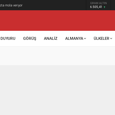
GRAM ALTIN
sta mola veriyor
6.505,41
DUYURU
GÖRÜŞ
ANALİZ
ALMANYA
ÜLKELER