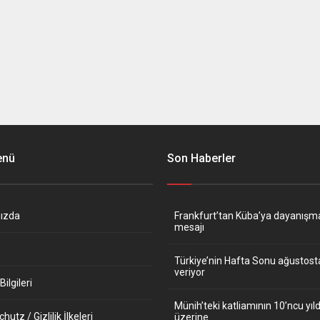
enü
Son Haberler
ızda
Frankfurt’tan Küba’ya dayanışm
mesajı
Türkiye’nin Hafta Sonu ağustos
veriyor
ilgileri
Münih’teki katliamının 10’ncu y
utz / Gizlilik İlkeleri
üzerine