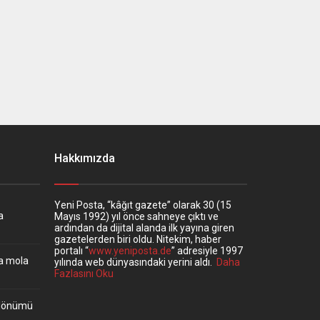
Hakkımızda
Yeni Posta, “kâğıt gazete” olarak 30 (15
a
Mayıs 1992) yıl önce sahneye çıktı ve
ardından da dijital alanda ilk yayına giren
gazetelerden biri oldu. Nitekim, haber
portalı “
www.yeniposta.de
” adresiyle 1997
ta mola
yılında web dünyasındaki yerini aldı.
Daha
Fazlasını Oku
ıldönümü