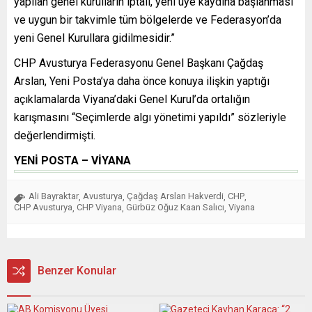
yapılan genel kurulların iptali, yeni üye kaydına başlanması
ve uygun bir takvimle tüm bölgelerde ve Federasyon’da
yeni Genel Kurullara gidilmesidir.”
CHP Avusturya Federasyonu Genel Başkanı Çağdaş
Arslan, Yeni Posta’ya daha önce konuya ilişkin yaptığı
açıklamalarda Viyana’daki Genel Kurul’da ortalığın
karışmasını “Seçimlerde algı yönetimi yapıldı” sözleriyle
değerlendirmişti.
YENİ POSTA – VİYANA
Ali Bayraktar
Avusturya
Çağdaş Arslan Hakverdi
CHP
,
,
,
,
CHP Avusturya
CHP Viyana
Gürbüz Oğuz Kaan Salıcı
Viyana
,
,
,
Benzer Konular