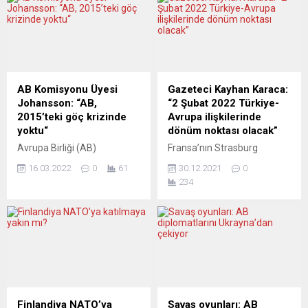
AB Komisyonu Üyesi
Gazeteci Kayhan Karaca:
Johansson: “AB,
“2 Şubat 2022 Türkiye-
2015’teki göç krizinde
Avrupa ilişkilerinde
yoktu“
dönüm noktası olacak”
Avrupa Birliği (AB)
Fransa’nın Strasburg
Komisyonu’nun içişlerinden
kentinde çalışmalarını
16.03.2022
0
61
30.12.2021
0
sorumlu üyesi Ylva
sürdürülen NTV Strasburg
234
Johansson, 2015’te Suriye
Temsilcisi, Avrupa
savaşından kaynaklanan
Parlamentosu ve AB
göç krizinde AB’nin “ortada
konularında medya ve
bulunmadığını” ancak
siyasetin en çok
Ukrayna’dan kaçan kişiler
başvurulduğu isimlerden biri
için son haftalarda
olan gazeteci Kayhan
yapılanların doğru olduğunu
Karaca, Osman Kavala
söyledi. Johansson,
davası ile ilgili olarak “2
Avrupa Politika Çalışmaları
Şubat 2022 Türkiye-Avrupa
Finlandiya NATO’ya
Savaş oyunları: AB