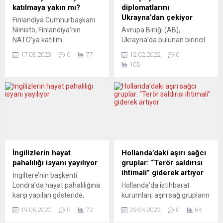
Merkezi’nin (CEPS)
ilişkilerinde dönüm noktası
katılmaya yakın mı?
diplomatlarını
“Ukrayna’daki savaştan
olacak” dedi. Deneyimli
Ukrayna’dan çekiyor
Finlandiya Cumhurbaşkanı
kaçan kişilere AB ve
gazeteci Karaca, Avrupa’da
Niinistö, Finlandiya’nın
Avrupa Birliği (AB),
uluslararası topluluğun
tırmanan ırkçılık ve aşırı sağ
NATO’ya katılım
Ukrayna’da bulunan birincil
verdiği karşılık” konulu
akımların...
başvurusunun
öncelikli olanlar haricindeki
seminerde videokonferans
17.03.2023
0
77
12.02.2022
0
onaylanmasının önünde
diplomatik personelinin
yöntemiyle...
105
hiçbir engel bulunmadığını
ülkeden ayrılmalarını istedi.
kendisine iletmesi beklenen
AB Komisyonu
Cumhurbaşkanı Erdoğan ile
sözcülerinden Peter Stano,
görüşmek üzere bu cuma
birincil önceliği olmayan
günü Türkiye’ye gidiyor.
personele Ukrayna’dan
Hükümeti şimdiye kadar
ayrılma izni verildiğini
onay sürecini erteleyen
açıkladı. Ayrıca haber sitesi
Macaristan Başbakanı
Politico’ya göre, AB
Orbán da perşembe günü
Komisyonu Ukrayna
İngilizlerin hayat
Hollanda’daki aşırı sağcı
Türkiye’ye gitmiş, Erdoğan
Delegasyonu Başkanı
pahalılığı isyanı yayılıyor
gruplar: “Terör saldırısı
ile konuyu müzakere
Büyükelçi Matti Maasikas,
ihtimali” giderek artıyor
İngiltere’nin başkenti
etmişti. Yorumcular, hayal
ülkedeki diplomatik
Londra’da hayat pahalılığına
Hollanda’da istihbarat
kırıklığına uğramış
personele gönderdiği e-
karşı yapılan gösteride,
kurumları, aşırı sağ grupların
görünüyor. AAMULEHTI...
postada, “Birincil önceliği
hükümetten giderek artan
terör saldırısı ihtimalinin
bulunanlar...
19.06.2022
0
72
29.04.2022
0
64
enflasyonla mücadele için
ciddiye alınmasını istedi ve