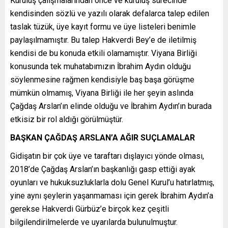
Kuruluş çalışmalarından önce ve kuruluş sürecinde
kendisinden sözlü ve yazılı olarak defalarca talep edilen
taslak tüzük, üye kayıt formu ve üye listeleri benimle
paylaşılmamıştır. Bu talep Hakverdi Bey’e de iletilmiş
kendisi de bu konuda etkili olamamıştır. Viyana Birliği
konusunda tek muhatabımızın İbrahim Aydın olduğu
söylenmesine rağmen kendisiyle baş başa görüşme
mümkün olmamış, Viyana Birliği ile her şeyin aslında
Çağdaş Arslan’ın elinde olduğu ve İbrahim Aydın’ın burada
etkisiz bir rol aldığı görülmüştür.
BAŞKAN ÇAĞDAŞ ARSLAN’A AĞIR SUÇLAMALAR
Gidişatın bir çok üye ve taraftarı dışlayıcı yönde olması,
2018’de Çağdaş Arslan’ın başkanlığı gasp ettiği ayak
oyunları ve hukuksuzluklarla dolu Genel Kurul’u hatırlatmış,
yine aynı şeylerin yaşanmaması için gerek İbrahim Aydın’a
gerekse Hakverdi Gürbüz’e birçok kez çeşitli
bilgilendirilmelerde ve uyarılarda bulunulmuştur.