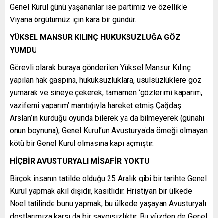
Genel Kurul günü yaşananlar ise partimiz ve özellikle
Viyana örgütümüz için kara bir gündür.
YÜKSEL MANSUR KILINÇ HUKUKSUZLUĞA GÖZ
YUMDU
Görevli olarak buraya gönderilen Yüksel Mansur Kılınç
yapılan hak gaspına, hukuksuzluklara, usulsüzlüklere göz
yumarak ve sineye çekerek, tamamen ‘gözlerimi kaparım,
vazifemi yaparım’ mantığıyla hareket etmiş Çağdaş
Arslan’ın kurduğu oyunda bilerek ya da bilmeyerek (günahı
onun boynuna), Genel Kurul’un Avusturya’da örneği olmayan
kötü bir Genel Kurul olmasına kapı açmıştır.
HİÇBİR AVUSTURYALI MİSAFİR YOKTU
Birçok insanın tatilde olduğu 25 Aralık gibi bir tarihte Genel
Kurul yapmak akıl dışıdır, kasıtlıdır. Hristiyan bir ülkede
Noel tatilinde bunu yapmak, bu ülkede yaşayan Avusturyalı
dostlarımıza karşı da bir saygısızlıktır. Bu yüzden de Genel