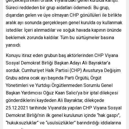
gerçekleştirirken ortalık Viyana’daki genel kurulda karıştı.
Süreci reddeden bir grup aidatları ödemedi. Bu grup,
dışarıdan gelen ve üye olmayan CHP gönüllüleri ile birlikte
aralık ayı sonunda gerçekleşen genel kurulda oy kullanmak
istediler. İçeri alınmadılar ve soğuk havada kapının önünde
beklemek zorunda kaldılar. Tüm bu sürtüşmeler basına
yansıdı.
Konuyu itiraz eden grubun baş aktörlerinden CHP Viyana
Sosyal Demokrat Birliği Başkan Adayı Ali Bayraktar’a
sorduk. Cumhuriyet Halk Partisi (CHP) Avusturya Değişim
Grubu adına ocak ayı başında Parti Örgütü, Örgüt
Yönetimleri ve Yurtdışı Örgütlenmeden Sorumlu Genel
Başkan Yardımcısı Oğuz Kaan Salıcı’ya bir iptal dilekçesi
gönderdiklerini kaydeden Ali Bayraktar, dilekçede
25.12.2021 tarihinde Viyana’da yapılan CHP Viyana Sosyal
Demokrat Birliği’nin ilk genel kurulunun içinde “hak gaspı”,
“hukuksuzluklar” ve “usulsüzlükler” barındırdığı iddialarına