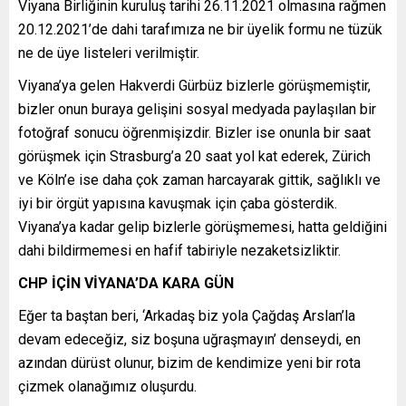
Viyana Birliğinin kuruluş tarihi 26.11.2021 olmasına rağmen
20.12.2021’de dahi tarafımıza ne bir üyelik formu ne tüzük
ne de üye listeleri verilmiştir.
Viyana’ya gelen Hakverdi Gürbüz bizlerle görüşmemiştir,
bizler onun buraya gelişini sosyal medyada paylaşılan bir
fotoğraf sonucu öğrenmişizdir. Bizler ise onunla bir saat
görüşmek için Strasburg’a 20 saat yol kat ederek, Zürich
ve Köln’e ise daha çok zaman harcayarak gittik, sağlıklı ve
iyi bir örgüt yapısına kavuşmak için çaba gösterdik.
Viyana’ya kadar gelip bizlerle görüşmemesi, hatta geldiğini
dahi bildirmemesi en hafif tabiriyle nezaketsizliktir.
CHP İÇİN VİYANA’DA KARA GÜN
Eğer ta baştan beri, ‘Arkadaş biz yola Çağdaş Arslan’la
devam edeceğiz, siz boşuna uğraşmayın’ denseydi, en
azından dürüst olunur, bizim de kendimize yeni bir rota
çizmek olanağımız oluşurdu.