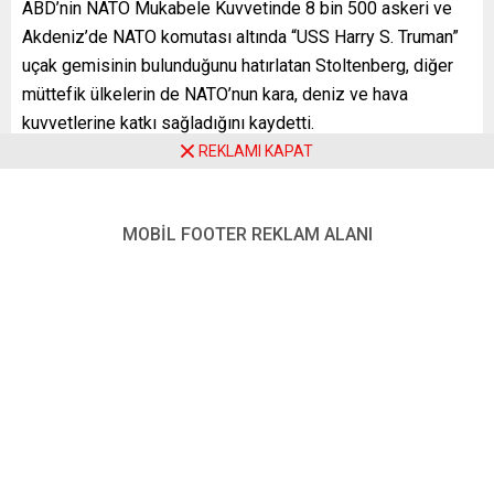
ABD’nin NATO Mukabele Kuvvetinde 8 bin 500 askeri ve
Akdeniz’de NATO komutası altında “USS Harry S. Truman”
uçak gemisinin bulunduğunu hatırlatan Stoltenberg, diğer
müttefik ülkelerin de NATO’nun kara, deniz ve hava
kuvvetlerine katkı sağladığını kaydetti.
REKLAMI KAPAT
Stoltenberg, “NATO Mukabele Kuvvetinin hazırlığını
yükselttik ve ittifakın güneydoğusuna ilave muharip
birlikler göndermeyi değerlendiriyoruz. Sevkiyatımız
MOBİL FOOTER REKLAM ALANI
savunma amaçlı ve orantılıdır” ifadelerini kullandı.
Jens Stoltenberg, Kuzey Amerika ve Avrupa’nın NATO
bünyesinde birlikte durduğunu, ortak caydırıcılık ve
savunmayı güçlü tutmaya kararlı olduğunu bildirdi.
ABD Savunma Bakanlığı (Pentagon), Romanya’ya 1000,
Almanya ve Polonya’ya da 2 bin olmak üzere toplam 3 bin
askeri, Rusya’ya karşı caydırıcılık amacıyla sevk
edeceklerini bugün duyurmuştu.