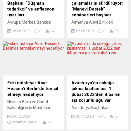
kamuda ve özel sektörde iş
kapatılması kararı aldı.
Başkanı: “Düşman
çalışmalarını sürdürüyor:
koşullarının geliştirilmesini,
Dışişleri Bakanlığı sözcüsü
tedarikçi” ve enflasyon
“Manevi Destek”
emeklilerin, çalışanların ve
Çarşamba günü yaptığı
uyarıları
seminerleri başladı
memurların aldığı maaşlara
açıklamada, Alman
Avrupa Merkez Bankası
Almanya Alevi Birlikleri
zam yapılmasını talep etti....
hükümetinin “Almanya’da
(ECB) Başkanı Christine
Federasyonu (AABF)
faaliyet gösteren beş...
16.06.2022
0
74
05.06.2021
0
95
Lagarde, ECB’nin,
Seelsorge Projesi (Manevi
enflasyonu yüzde 2
Destek) programı
hedefine geri getirmeye
çerçevesinde eğitim
odaklanması ve politikaya
seminerlerine başladığını
mali kaygıların egemen
açıkladı. “Halka hizmet,
olmaması gerektiğini
Hakka hizmettir” sloganı ile
söyledi. Londra Ekonomi ve
bir basın açıklaması
Siyaset Bilimi Okulu (LSE)
yayınlayan AABF, Almanya
tarafından düzenlenen bir
genelinde Seelsorge
Eski müsteşar Asar:
Avusturya’da sokağa
etkinlikte konuşan Lagarde,
(Manevi Destek) hizmet
Hessen’i Berlin’de temsil
çıkma kısıtlaması: 1
Ukrayna’daki savaşın,
çalışmalarının
etmeyi hedefliyor
Şubat 2022’den itibaren
Avrupa’nın Rusya gibi
sürdürülebilmesi için
aşı zorunluluğu var
Hessen Bilim ve Sanat
“düşman” tedarikçilere
gönüllülerin yetiştirilmesi,
Bakanlığı eski Müsteşarı
Avusturya Başbakanı
tehlikeli olarak bağımlı
bilgi, beceri ve
Ayşe Asar, erken genel
Alexander Schallenberg,
olduğunu ortaya koyduğunu
yeteneklerinin geliştirilmesi
24.12.2024
20.11.2021
0
65
seçime üyesi olduğu
yeni tip koronavirüs (Covid-
belirtti....
amacıyla eğitim
yorumlar kapalı
233
Yeşiller’in milletvekili adayı
19) ile mücadelede son
seminerlerine start