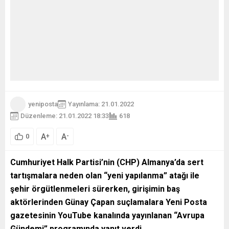
yeniposta
Yayınlama: 21.01.2022
Düzenleme: 21.01.2022 18:33
618
A
A
+
-
0
Cumhuriyet Halk Partisi’nin (CHP) Almanya’da sert
tartışmalara neden olan “yeni yapılanma” atağı ile
şehir örgütlenmeleri sürerken, girişimin baş
aktörlerinden Günay Çapan suçlamalara Yeni Posta
gazetesinin YouTube kanalında yayınlanan “Avrupa
Gündemi” programında yanıt verdi.