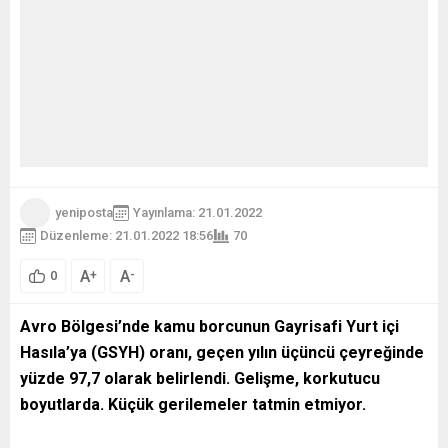
yeniposta
Yayınlama: 21.01.2022
Düzenleme: 21.01.2022 18:56
70
A
A
+
-
0
Avro Bölgesi’nde kamu borcunun Gayrisafi Yurt içi
Hasıla’ya (GSYH) oranı, geçen yılın üçüncü çeyreğinde
yüzde 97,7 olarak belirlendi. Gelişme, korkutucu
boyutlarda. Küçük gerilemeler tatmin etmiyor.