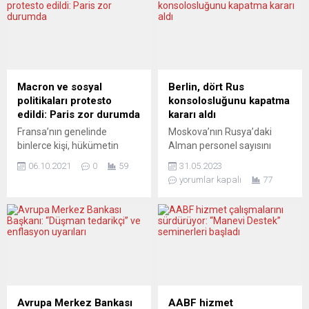
Macron ve sosyal
Berlin, dört Rus
politikaları protesto
konsolosluğunu kapatma
edildi: Paris zor durumda
kararı aldı
Fransa’nın genelinde
Moskova’nın Rusya’daki
binlerce kişi, hükümetin
Alman personel sayısını
sosyal politikalarını protesto
sınırlandırma kararına
06.10.2021
0
59
31.05.2023
etmek amacıyla grev ve
misilleme olarak Alman
yorumlar kapalı
77
gösteriler düzenledi. Birçok
hükümeti ülkedeki beş Rus
sendikanın çağrısıyla
konsolosluğundan
Paris’teki Republique
dördününün faaliyet iznini
Meydanı’nda toplanan
iptal etti. Moskova’nın
eylemciler, Opera binası
Alman diplomatlara ve dil
yakınlarına yürüdü.
öğretmenlerine getirdiği
Hükümetin hazırladığı
kısıtlamalara misilleme
emeklilik reformuna tepki
olarak Berlin, dört Rus
gösteren göstericiler,
konsolosluğunun
Avrupa Merkez Bankası
AABF hizmet