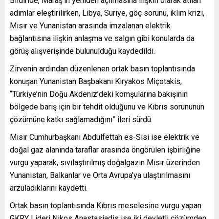
Bildiride, Maraş’ın yeniden açılmasına ilişkin olarak atılan
adımlar eleştirilirken, Libya, Suriye, göç sorunu, iklim krizi,
Mısır ve Yunanistan arasında imzalanan elektrik
bağlantısına ilişkin anlaşma ve salgın gibi konularda da
görüş alışverişinde bulunulduğu kaydedildi.
Zirvenin ardından düzenlenen ortak basın toplantısında
konuşan Yunanistan Başbakanı Kiryakos Miçotakis,
“Türkiye’nin Doğu Akdeniz’deki komşularına bakışının
bölgede barış için bir tehdit olduğunu ve Kıbrıs sorununun
çözümüne katkı sağlamadığını” ileri sürdü.
Mısır Cumhurbaşkanı Abdulfettah es-Sisi ise elektrik ve
doğal gaz alanında taraflar arasında öngörülen işbirliğine
vurgu yaparak, sıvılaştırılmış doğalgazın Mısır üzerinden
Yunanistan, Balkanlar ve Orta Avrupa’ya ulaştırılmasını
arzuladıklarını kaydetti.
Ortak basın toplantısında Kıbrıs meselesine vurgu yapan
GKRY Lideri Nikos Anastasiadis ise iki devletli çözümden