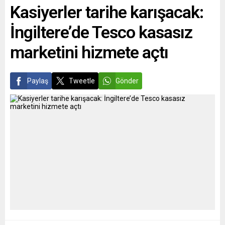
Kasiyerler tarihe karışacak:
bildirdi. Şirketin...
ülkeyi “savaşabilir hale
getirme”...
İngiltere’de Tesco kasasız
marketini hizmete açtı
Paylaş
Tweetle
Gönder