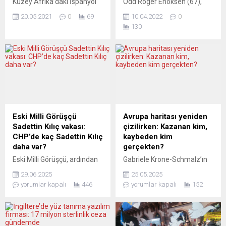
Kuzey Afrika’daki İspanyol
Odd Roger Enoksen (67),
toprağı Ceuta kentine 17
kendisinden çok genç bir
20.05.2021
0
69
10.04.2022
0
Mayıs’tan bu yana yasa dışı
kadınla yasak ilişki
130
yollardan geçiş yapan 8 bin
yaşadığının ortaya çıkması
kadar düzensiz göçmenin
üzerine istifa etti. Norveç’in
çoğunluğunu Fas’a geri
VG gazetesinin haberine
gönderdiğini açıkladı.
göre, Enoksen’un 2005’te 18
Bakanlıktan yapılan
yaşındaki lise öğrencisiyle
açıklamada, Ceuta’ya giriş
uzun süre yasak ilişki
yapanlardan geri gönderilen
yaşadığı ortaya çıktı.
veya gönüllü olarak dönüş
Skandalın ortaya
yapan düzensiz
çıkmasından sonra olayı
Eski Milli Görüşçü
Avrupa haritası yeniden
göçmenlerin sayısının 5 bin
doğrulayan ve
Sadettin Kılıç vakası:
çizilirken: Kazanan kim,
600’ü bulduğu bildirildi.
kamuoyundan özür dileyen
CHP’de kaç Sadettin Kılıç
kaybeden kim
İspanya,...
Enoksen, istifa...
daha var?
gerçekten?
Eski Milli Görüşçü, ardından
Gabriele Krone-Schmalz’ın
AKP’nin Avrupa
açıklamaları Batı’nın zafer
29.06.2025
25.05.2025
yapılanmasında etkin rol
anlatısına sert bir tokat
yorumlar kapalı
446
yorumlar kapalı
152
almış, şimdi ise CHP’nin yurt
niteliğinde. Ukrayna’daki
dışı çalıştayında konuşmacı
savaş, kamuoyuna
olarak sahneye çıkan
“özgürlük ve demokrasi
Sadettin Kılıç… Avusturya’da
mücadelesi” olarak