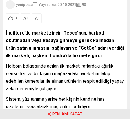
yeniposta
Yayınlama: 20.10.2021
90
A
A
+
-
0
İngiltere’de market zinciri Tesco’nun, barkod
okutmadan veya kasaya gitmeye gerek kalmadan
ürün satın alınmasını sağlayan ve “GetGo” adını verdiği
ilk marketi, başkent Londra’da hizmete girdi.
Holborn bölgesinde açılan ilk market, raflardaki ağırlık
sensörleri ve bir kişinin mağazadaki hareketini takip
edebilen kameralar ile alınan ürünlerin tespit edildiği yapay
zekâ sistemiyle çalışıyor.
Sistem, yüz tanıma yerine her kişinin kendine has
iskeletini esas alarak müşterileri belirliyor.
REKLAMI KAPAT
Müşterilerin telefonlarında oluşturdukları QR kodunu
tarayarak giriş yaptıkları markette alışveriş yapmak için