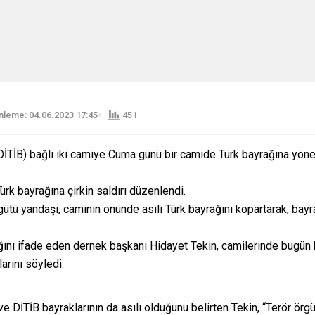
leme: 04.06.2023 17:45
451
(DİTİB) bağlı iki camiye Cuma günü bir camide Türk bayrağına yönel
rk bayrağına çirkin saldırı düzenlendi.
tü yandaşı, caminin önünde asılı Türk bayrağını kopartarak, bayrak
ştığını ifade eden dernek başkanı Hidayet Tekin, camilerinde bu
larını söyledi.
ve DİTİB bayraklarının da asılı olduğunu belirten Tekin, “Terör örg