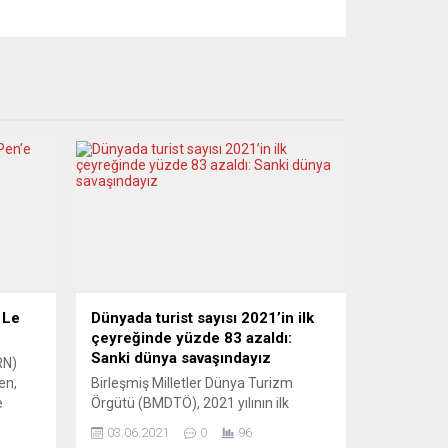
 Le
Dünyada turist sayısı 2021’in ilk
çeyreğinde yüzde 83 azaldı:
Sanki dünya savaşındayız
RN)
en,
Birleşmiş Milletler Dünya Turizm
e
Örgütü (BMDTÖ), 2021 yılının ilk
 Yerel
çeyreğinde dünyadaki turist sayısının
03.06.2021
0
96
Nord
2020’nin aynı dönemine oranla yüzde