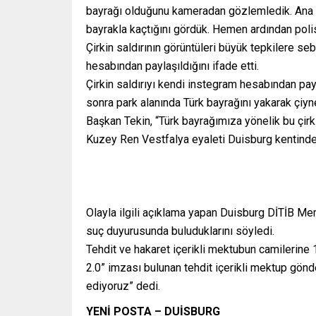
bayrağı olduğunu kameradan gözlemledik. Ana c
bayrakla kaçtığını gördük. Hemen ardından polisi
Çirkin saldırının görüntüleri büyük tepkilere s
hesabından paylaşıldığını ifade etti.
Çirkin saldırıyı kendi instegram hesabından payla
sonra park alanında Türk bayrağını yakarak çiyne
Başkan Tekin, “Türk bayrağımıza yönelik bu çirki
Kuzey Ren Vestfalya eyaleti Duisburg kentindek
Olayla ilgili açıklama yapan Duisburg DİTİB Me
suç duyurusunda buluduklarını söyledi.
Tehdit ve hakaret içerikli mektubun camilerine
2.0” imzası bulunan tehdit içerikli mektup gönde
ediyoruz” dedi.
YENİ POSTA – DUİSBURG