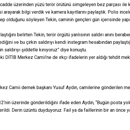
adde üzerinden yüzü terör örütünü simgeleyen bez parçası ile ka
 arayarak bilgi verdik ve kamera kayıtlarını paylaştık. Polis incel
ebep olduğunu söyleyen Tekin, caminin gençleri gün içerisinde yap
ştığını belirten Tekin, terör örgütü yanlısının saldırı anını beraber
diğini ve bu çirkin saldırıyı kendi instegram hesabından paylaştığ
n saldırıyı şiddetle kınıyoruz” diye konuştu.
i DİTİB Merkez Camii’ne de ırkçı ifadelerin yer aldığı tehdit mek
rkez Camii dernek başkanı Yusuf Aydın, camilerine gönderilen mekt
 12’nin üzerinde gönderildiğini ifade eden Aydın, “Bugün posta y
rildi. Derin üzüntü duyduyoruz. Fail ya da faillerinin bir an önce