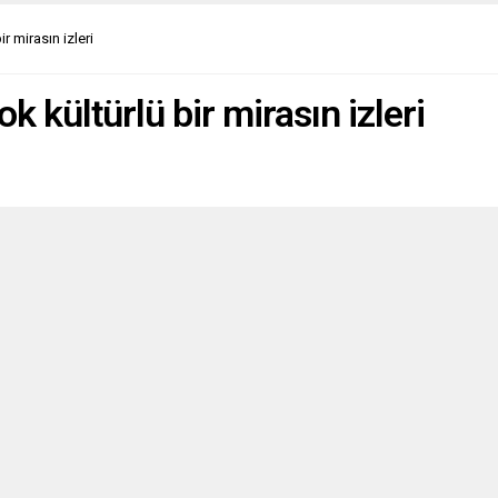
ini kaybetmesi anlamına gelir.
 ebeveynler,...
r mirasın izleri
k kültürlü bir mirasın izleri