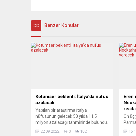
Benzer Konular
Kötümser beklenti: İtalya’da nüfus
Eren u
azalacak
Necka
resit
Yapılan bir araştırma İtalya
nüfusunun gelecek 50 yılda 11,5
On üç 
milyon azalacağı tahmininde bulundu.
Parmak
İtalya’da nüfusun 50 yıl içerisinde 11,5
katıld
22.09.2022
0
102
15.1
milyon azalmasının beklendiği
aldığı 