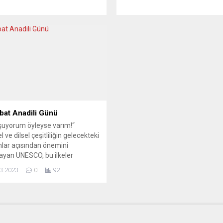
 Karlsruhe’deki öğrenimini
vilayetinin 20’nci seçim bölges
ürken, diğer yandan da
RN milletvekili adayı olan Guill
a, Avusturya ve Türkiye’de
Florquin’a destek için dün Saint-
iyano eğitmenlerinden ustalık
Amand-les-Eaux kentini ziyare
ri alan genç sanatçı, 17 Kasım
Le Pen’e, etrafında korumaların
Neckarhausen Şatosu’nda
olduğu sırada yumurta fırlatıldı...
ği solo resitalde
everlere büyük besteciler
ven’dan Adnan Saygun’a...
bat Anadili Günü
uyorum öyleyse varım!“
l ve dilsel çeşitliliğin gelecekteki
lar açısından önemini
ayan UNESCO, bu ilkeler
de kendini kültürel çeşitliliği
3.2023
0
92
ya, diğer dilleri tanıma ve
a adamıştır. Eğer bir toplumun
ybolursa; sanatı, müziği,
atı, kültürü ve sözlü gelenekleri
bolur. Bu, biz insanların da