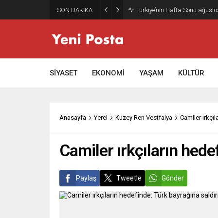
SON DAKİKA
Gazze’nin geleceği: Teknokrati
SİYASET
EKONOMİ
YAŞAM
KÜLTÜR
Anasayfa
Yerel
Kuzey Ren Vestfalya
Camiler ırkçıl
Camiler ırkçıların hede
Paylaş
Tweetle
Gönder