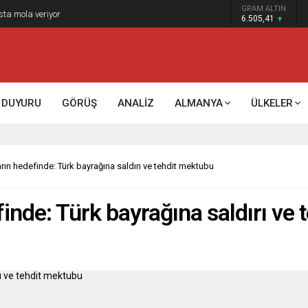
GRAM ALTIN
k kontrol mü, kolonializm mi?
6.505,41
DUYURU
GÖRÜŞ
ANALİZ
ALMANYA
ÜLKELER
arın hedefinde: Türk bayrağına saldırı ve tehdit mektubu
finde: Türk bayrağına saldırı ve