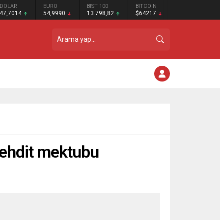
DOLAR
EURO
BIST 100
BITCOIN
47,7014
54,9990
13.798,82
$64217
 tehdit mektubu