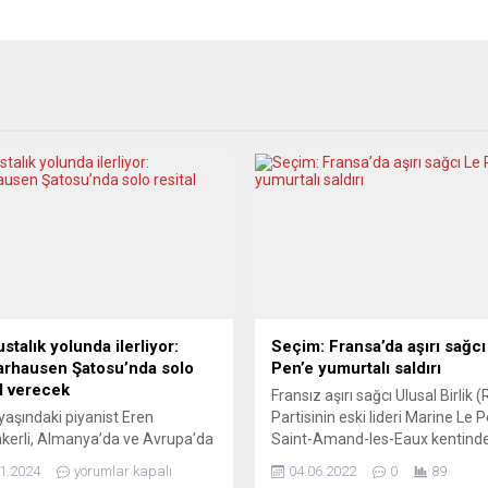
stalık yolunda ilerliyor:
Seçim: Fransa’da aşırı sağcı
rhausen Şatosu’nda solo
Pen’e yumurtalı saldırı
al verecek
Fransız aşırı sağcı Ulusal Birlik (
yaşındaki piyanist Eren
Partisinin eski lideri Marine Le P
erli, Almanya’da ve Avrupa’da
Saint-Amand-les-Eaux kentind
ığı konserler ve yarışmalarda
yumurtalı saldırının hedefi oldu.
1.2024
yorumlar kapalı
04.06.2022
0
89
ödüllerle dikkat çekiyor.Bir
basında yer alan habere göre, 