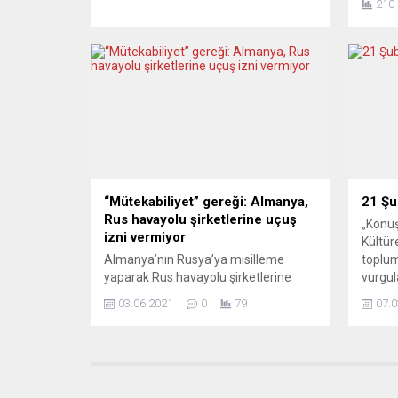
210
bildirildi. Ulusal İstatistik Enstitüsü
yandan
(ISTAT), 2021 yılına ilişkin nüfus
sürdür
tahminlerini güncelledi. Buna göre, 1
Almany
Ocak 2021 itibarıyla 59,2 milyon olan
usta p
nüfus, 2030’da 57,9 milyona, 2050’de
dersle
54,2 milyona ve...
günü 
verece
müziks
Beetho
“Mütekabiliyet” gereği: Almanya,
21 Şu
Rus havayolu şirketlerine uçuş
„Konuş
izni vermiyor
Kültüre
Almanya’nın Rusya’ya misilleme
toplum
yaparak Rus havayolu şirketlerine
vurgul
ülkeye uçuş izni vermediği bildirildi.
temelin
03.06.2021
0
79
07.0
Federal Almanya Ulaştırma
koruma
Bakanlığından yapılan açıklamada,
saygıy
haziranda Alman havayolu şirketi
dili ka
Lufthansa uçaklarına ilgili Rus
edebiy
mercilerin zamanında izin vermediği
de kay