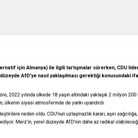
rnatif için Almanya) ile ilgili tartışmalar sürerken, CDU lide
rel düzeyde AfD’ye nasıl yaklaşılması gerektiği konusundaki i
 göre, 2022 yılında ülkede 18 yaşın altındaki yaklaşık 2 milyon 20
um, ülkenin siyasi atmosferinde de yankı uyandırdı.
eştirilere neden oldu. CDU’nun uzlaşmazlık kararı, aşırı sağcılığa, 
ddediyor. Merz’in, yerel düzeyde AfD’nin daha az radikal olabileceğ