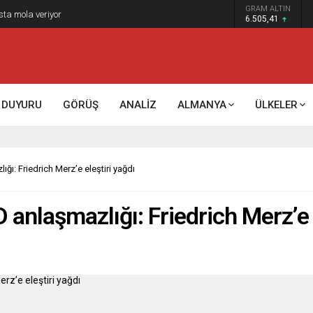
GRAM ALTIN
sta mola veriyor
6.505,41
DUYURU
GÖRÜŞ
ANALİZ
ALMANYA
ÜLKELER
ı: Friedrich Merz’e eleştiri yağdı
anlaşmazlığı: Friedrich Merz’e e