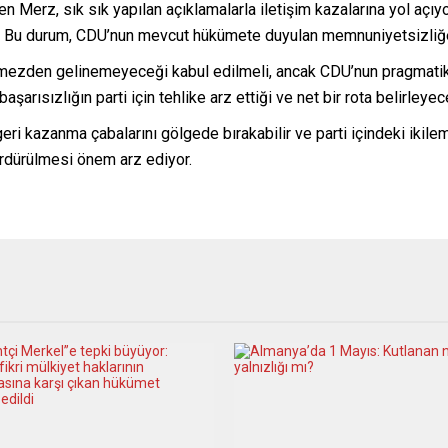
en Merz, sık sık yapılan açıklamalarla iletişim kazalarına yol aç
. Bu durum, CDU’nun mevcut hükümete duyulan memnuniyetsizliğe k
rmezden gelinemeyeceği kabul edilmeli, ancak CDU’nun pragmatik
arısızlığın parti için tehlike arz ettiği ve net bir rota belirleyec
ri kazanma çabalarını gölgede bırakabilir ve parti içindeki ikilem
ürdürülmesi önem arz ediyor.