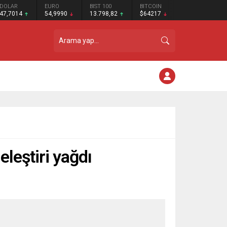
DOLAR
EURO
BIST 100
BITCOIN
47,7014
54,9990
13.798,82
$64217
leştiri yağdı