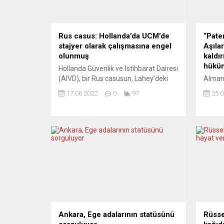
Rus casus: Hollanda’da UCM’de
“Pate
stajyer olarak çalışmasına engel
Aşılar
olunmuş
kaldır
hüküm
Hollanda Güvenlik ve İstihbarat Dairesi
(AIVD), bir Rus casusun, Lahey’deki
Alman
Uluslararası Ceza Mahkemesinde
korona
17.06.2022
0
97
25.0
(UCM) stajyer olarak çalışmasının
başka 
engellendiğini duyurdu. AIVD’den
sağlanm
yapılan yazılı açıklamada, 36 yaşındaki
mülkiy
söz konusu kişinin, Rusya
karşı 
Federasyonu Silahlı Kuvvetleri
başken
Genelkurmay Başkanlığı Ana
Dünya 
İstihbarat Müdürlüğüne (GRU) bağlı
ülkele
istihbarat görevlisi olduğu belirtildi.
ederek
Asıl adı Sergei Vladimirovich
çoğun
Cherkasov olan casusun,...
geçtiğ
olmak 
Ankara, Ege adalarının statüsünü
Rüsse