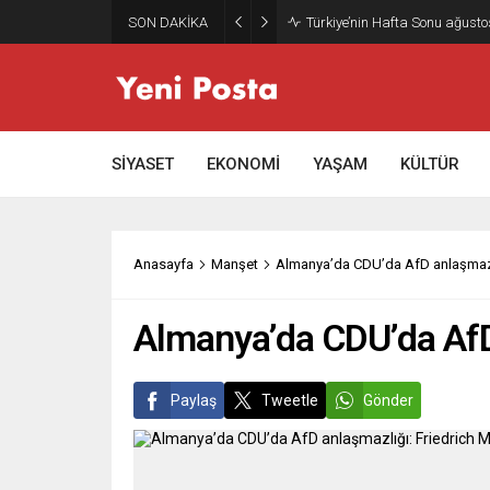
SON DAKİKA
Türkiye’nin Hafta Sonu ağusto
SİYASET
EKONOMİ
YAŞAM
KÜLTÜR
Anasayfa
Manşet
Almanya’da CDU’da AfD anlaşmazlığ
Almanya’da CDU’da AfD 
Paylaş
Tweetle
Gönder