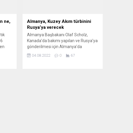
n ne,
Almanya, Kuzey Akım türbinini
Rusya’ya verecek
tık
Almanya Başbakanı Olaf Scholz,
 6
Kanada’da bakımı yapılan ve Rusya’ya
nen
gönderilmesi için Almanya’da
i
bekleyen Kuzey Akım doğal gaz
04.08.2022
0
67
k (CDU)
türbininin Rusya’ya teslim edilmesinin
isyon,
önünde bir engelin bulunmadığını
met
söyledi. Olaf Scholz, Kuzey Ren-
Sosyal
Vestfalya eyaletinin Mülheim an der
hakları
Ruhr kentinde türbinin bulunduğu
leri,
Siemens Energy şirketini ziyaret etti.
Burada, Kanada’da bakımı yapılan
türbini inceleyen Scholz,...