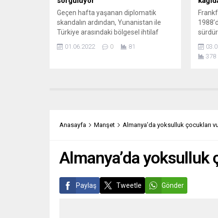
sorguluyor
kağıd
Geçen hafta yaşanan diplomatik
Frankf
skandalın ardından, Yunanistan ile
1988’d
Türkiye arasındaki bölgesel ihtilaf
sürdür
yeniden alevlendi. Türkiye Dışişleri
bir ser
01.06.2022
0
81
03.0
Bakanı Mevlüt Çavuşoğlu,
resim 
378
Yunanistan’a ordusunu Rodos, Kos,
üretile
Midilli ve Samos gibi Ege adalarından
sergin
çekme çağrısında bulundu. Ankara,
Rüsse
Lozan ve Paris Antlaşmalarını
salonl
dayanak gösterirken, Atina ise
ilgisin
Birleşmiş Milletler’e başvurdu. Yunan
geçen 
basını alarm zillerini çalıyor. PROTO...
Anasayfa
Manşet
Almanya’da yoksulluk çocukları v
Almanya’da yoksulluk 
Paylaş
Tweetle
Gönder