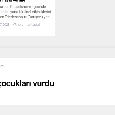
a hayat verdiler
urt’un Rüsselsheim ilçesinde
en bu yana kültürel etkinliklerini
en Friedenshaus (Barışevi) yeni
giye ev sahipliği yaptı. Yıl içinde
7.2023
yorumlar kapalı
ve taş boyama kurslarında
n yapıtların yer aldığı bu
in, önümüzdeki günlerde
lsheim Kütüphanesi
arında daha geniş bir çevrenin
e sunulacağı belirtildi. Sözü
kursa 6 kadın ve 2 erkeğin...
urdu
çocukları vurdu