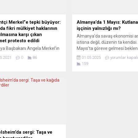
ntçi Merkel”e tepki büyüyor:
Almanya’da 1 Mayıs: Kutlana
da fikri mülkiyet haklarının
işçinin yalnızlığı mı?
ılmasına karşı çıkan
Almanya’da savaş ekonomisi ar
et protesto edildi
istisna değil, düzenin ta kendisi.
ya Başbakanı Angela Merkel’in
Mayıs’ta göreve gelmesi bekle
virüs (Covid-19) aşılarının
Almanya Sosyal Demokrat Part
5.2021
0
86
01.05.2025
yorumlar kapalı
ülkelerde üretiminin
(SPD) Hıristiyan Demokrat Birli
159
ası için aşılardaki fikri
partilerinden oluşan büyük koal
et haklarının kaldırılmasına
sermayenin direktiflerini hükü
tutumunu değiştirmesi talebiyle
programına çevirmiş durumda. 
t Berlin’de gösteri yapıldı.
devlet birer birer sökülüyor, işçi 
Sağlık Örgütü yoksul
hedef tahtasında. Uzayan iş saat
rdeki aşı darboğazına işaret
düşen ücretler, çöken kamu
, dünya nüfusunun ezici
hizmetleri…...
luğunun çok kötü bir dönemden
ini hatırlatırken, Almanya başta
üzere aşının zengin...
lsheim’da sergi: Taşa ve