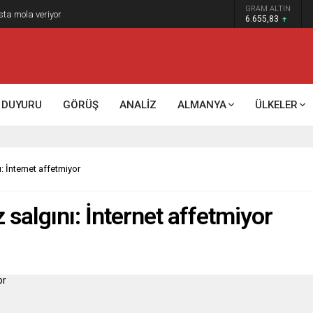
GRAM ALTIN
sta mola veriyor
6.655,83
DUYURU
GÖRÜŞ
ANALİZ
ALMANYA
ÜLKELER
: İnternet affetmiyor
 salgını: İnternet affetmiyor