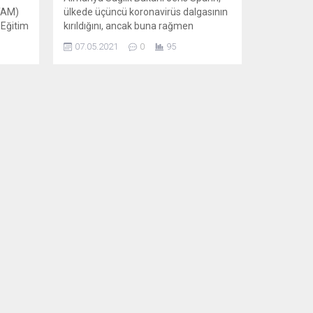
(TAM)
ülkede üçüncü koronavirüs dalgasının
 Eğitim
kırıldığını, ancak buna rağmen
(TAVAK
önlemleri gevşetmek konusunda
07.05.2021
0
95
aceleci davranmamak gerektiğini dile
ıda
getirdi. Sağlık Bakanı Jens Spahn,
abul
ülkede düşen koronavirüs vaka
çimde
sayıları nedeniyle iyimser
.
açıklamalarda bulunurken, ülkede
milyon
kısıtlamaların kaldırılması konusunda
 seçim
aceleci davranılmaması gerektiğini
dile getirdi. “Üçüncü koronavirüs
dalgası kırıldı” ifadesini kullanan
Spahn,...