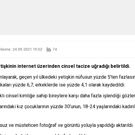
leme: 24.09.2021 19:32
74
işkinin internet üzerinden cinsel tacize uğradığı belirtildi.
mlayarak, geçen yıl ülkedeki yetişkin nüfusun yüzde 5’ten fazlasın
akaları yüzde 6,7, erkeklerde ise yüzde 4,1 olarak kaydedildi.
rklı cinsel kimliğe sahip bireylere karşı daha fazla işlendiği gözle
rındaki kız çocuklarının yüzde 30’unun, 18-24 yaşlarındaki kadınl
nsuz ve müstehcen fotoğraf ve görüntü yoluyla yapıldığı aktarıldı.