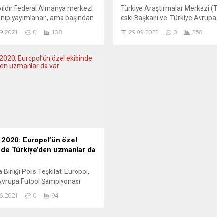
yıldır Federal Almanya merkezli
Türkiye Araştırmalar Merkezi 
anıp yayımlanan, ama başından
eski Başkanı ve Türkiye Avrupa
m dünyayla dijital bağlantıları
ve Bilimsel Araştırmalar Vakfı 
9.2021
0
138
29.09.2022
0
258
Türkçenin yanı sıra eğitim
) Başkanı Prof. Dr. Faruk Şen
ını da gündeme getiren
Almanya’da katıldığı bir toplant
knik gazetesi yeni sayısında
“gurbetçi düşmanlığının” asla k
ginç konuları işledi. Dijital
edilemeyeceğini ve buna bir bi
onuna internet sitesi üzerinden
son verilmesi gerektiğini söyledi
abilen PoliTeknik
Avrupa’da Türkiye’den gelen 7 
teknik.de”), Zeynel Korkmaz
insan yaşadığını, Avrupa’nın da
minde üç ayda bir parasız
bölgesi olması...
olarak basılıyor ve...
2020: Europol’ün özel
nde Türkiye’den uzmanlar da
Birliği Polis Teşkilatı Europol,
Avrupa Futbol Şampiyonası
 2020) boyunca Avrupa’da
6.2021
0
94
üvenliğini sağlamak amacıyla
e’den emniyet görevlilerinin de