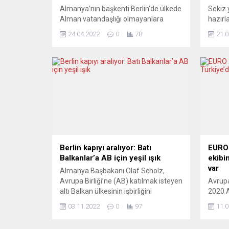
Almanya’nın başkenti Berlin’de ülkede
Sekiz 
Alman vatandaşlığı olmayanlara
hazırl
seçimlerde oy kullanma hakkı
beri tü
24.04.2022
0
78
21.0
verilmesi için gösteri yapıldı. Irkçılık
olan, 
Karşıtı Eylem Birliği (ABA), “Deutsche
haklar
Wohnen ve Diğerlerini Kamulaştırın”
PoliTe
adlı oluşum, Seebrücke Berlin Derneği
yine il
ve “Bizsiz Olmaz, Yüzde 14” girişimi
versiy
tarafından Kreuzberg ilçesinde
ulaşıl
Kottbusser Tor Meydanı’nda “Herkese
(“poli
seçim hakkı tanınmadan demokrasi
yöneti
olmaz” sloganıyla...
gazete 
Berlin kapıyı aralıyor: Batı
EURO 
Balkanlar’a AB için yeşil ışık
ekibi
var
Almanya Başbakanı Olaf Scholz,
Avrupa Birliği’ne (AB) katılmak isteyen
Avrupa 
altı Balkan ülkesinin işbirliğini
2020 
güçlendirme çabalarını memnuniyetle
(EURO
03.11.2022
0
97
11.0
karşıladığını belirtti. Başbakan Olaf
kamu g
Scholz, başkent Berlin’de düzenlenen
Türkiy