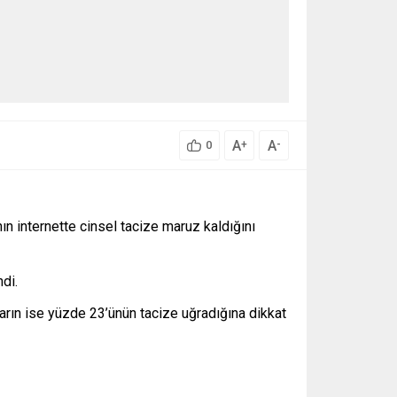
A
A
+
-
0
ın internette cinsel tacize maruz kaldığını
ndi.
arın ise yüzde 23’ünün tacize uğradığına dikkat