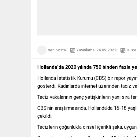
yeniposta
Yayınlama: 24.09.2021
Düzen
Hollanda
’
da 2020 yılında 750 binden fazla yet
Hollanda İstatistik Kurumu (CBS) bir rapor yayı
gösterdi. Kadınlarda internet üzerinden taciz v
Taciz vakalarının genç yetişkinlerin yanı sıra fa
CBS’nin araştırmasında, Hollanda’da 16-18 yaşla
çekildi.
Tacizlerin çoğunlukla cinsel içerikli şaka, uygu