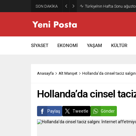
SON DAKİKA
Türkiye’nin Hafta Sonu ağusto
SİYASET
EKONOMİ
YAŞAM
KÜLTÜR
Anasayfa
Alt Manşet
Hollanda’da cinsel taciz salgını
Hollanda’da cinsel taciz
Paylaş
Tweetle
Gönder