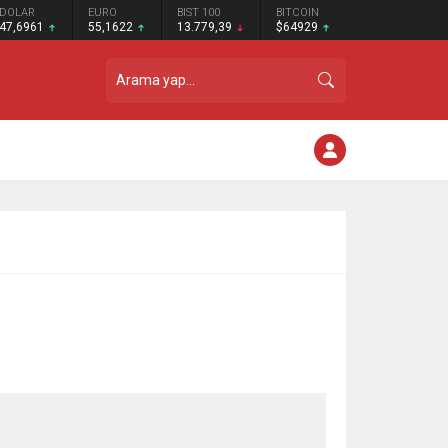
DOLAR
EURO
BIST 100
BITCOIN
47,6961
55,1622
13.779,39
$64929