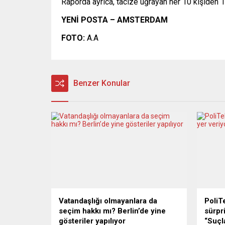
Raporda ayrıca, tacize uğrayan her 10 kişiden 1’
YENİ POSTA – AMSTERDAM
FOTO:
A.A
Benzer Konular
Vatandaşlığı olmayanlara da
PoliT
seçim hakkı mı? Berlin’de yine
sürpri
gösteriler yapılıyor
“Suçl