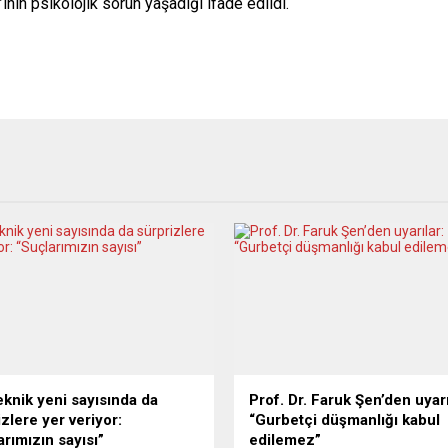
inin psikolojik sorun yaşadığı ifade edildi.
eknik yeni sayısında da
Prof. Dr. Faruk Şen’den uyarı
zlere yer veriyor:
“Gurbetçi düşmanlığı kabul
arımızın sayısı”
edilemez”