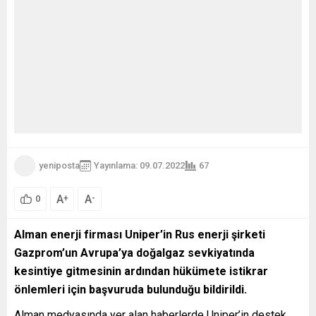
yeniposta
Yayınlama: 09.07.2022
67
A
A
+
-
0
Alman enerji firması Uniper’in Rus enerji şirketi
Gazprom’un Avrupa’ya doğalgaz sevkiyatında
kesintiye gitmesinin ardından hükümete istikrar
önlemleri için başvuruda bulunduğu bildirildi.
Alman medyasında yer alan haberlerde Uniper’in destek