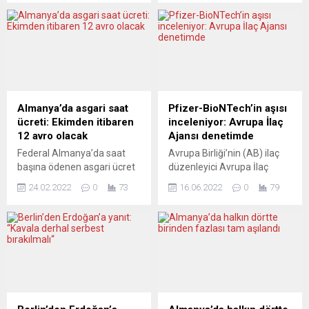
bırakacak bir düzeni
olanların oranının yüzde
sağlama kavgası
53’e düştüğünü ortaya
vermektedirler. Haklı bir
koydu. Uzmanlara göre
gerekçeye, çevre
2021, Hıristiyanların
kirlenmesine karşı
çoğunluğu oluşturduğu son
mücadeleye yaslanarak ve
Noel olabilir. Federal
en başta Yeşiller’i sahaya
Almanya’da kiliseler kan
sürerek hedeflenen “varış
kaybetmeye devam
Almanya’da asgari saat
Pfizer-BioNTech’in aşısı
noktası” bellidir. Bu
ederken Hristiyanlığın
ücreti: Ekimden itibaren
inceleniyor: Avrupa İlaç
toplumun ezici çoğunluğu
toplumdaki önemi
12 avro olacak
Ajansı denetimde
“Hollandalı çiftçilerden bana
azalıyor. Frankfurter
Federal Almanya’da saat
Avrupa Birliği’nin (AB) ilaç
ne!” diye düşünüyor olabilir.
Allgemeine
başına ödenen asgari ücret
düzenleyici Avrupa İlaç
Hatta Hollanda’daki çitçilerin
Zeitung gazetesinin
1 Ekim’den itibaren 12
Ajansı (EMA), Pfizer-
ve hayvan...
Allensbach Kamuoyu
24.02.2022
0
73
16.06.2022
0
79
avroya yükseltilecek. Zamlı
BioNTech’in Covid-19
Araştırmaları Enstitüsü’ne
tarife parlamentonun
aşısının Omicron
yaptırdığı ankete göre,
onayının ardından yürürlüğe
varyantlarına uyumlu
Protestan kilisesine...
girecek. Federal Almanya
versiyonunu
hükümeti, Çalışma Bakanı
değerlendirmeye aldı.
Hubertus Heil’in (SPD)
EMA’dan yapılan yazılı
asgari ücretin
açıklamaya göre,
yükseltilmesine ilişkin
“Comirnaty” adı verilen aşı
tasarısını kabul etti. Böylece
öncelikle kimya, üretim,