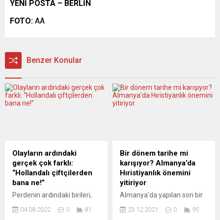
YENİ POSTA – BERLİN
FOTO:
AA
Benzer Konular
Olayların ardındaki
Bir dönem tarihe mi
gerçek çok farklı:
karışıyor? Almanya’da
“Hollandalı çiftçilerden
Hıristiyanlık önemini
bana ne!”
yitiriyor
Perdenin ardındaki birileri,
Almanya’da yapılan son bir
ileride insanlığı çok büyük
anket, Katolik ya da
04.08.2022
0
81
23.12.2021
0
95
tehlikelerle karşı karşıya
Protestan kiliselerine üye