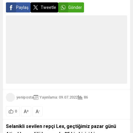
Paylaş
Tweetle
Gönder
yeniposta
Yayınlama: 09.07.2022
86
A
A
+
-
0
Selanikli sevilen repçi Lex, geçtiğimiz pazar günü