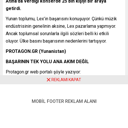
Atina’da verdiği konserde 25 bin kişiyi bir araya
getirdi.
Yunan toplumu, Lex’in başarısını konuşuyor. Çünkü müzik
endüstrisinin genelinin aksine, Lex pazarlama yapmıyor.
Ancak toplumsal sorunlarla ilgili sözleri belli ki etkili
oluyor. Ülke basını başarısının nedenlerini tartışıyor.
PROTAGON.GR (Yunanistan)
BAŞARININ TEK YOLU ANA AKIM DEĞİL
Protagon.gr web portalı şöyle yazıyor:
REKLAMI KAPAT
“Lex hiç röportaj vermez, canlı performanslarının sayısı
azdır. Şarkı sözlerinde ekonomik ve toplumsal krize,
toplumsal eşitsizliklere, ırk ayrımcılığına, yoksulluğa,
MOBİL FOOTER REKLAM ALANI
şiddete ve tabulara değinir. … Başarı ve şöhretin ancak ardı
arkası kesilmez reklamlar, paneller, alkışlar ve tık uzağı
manşetlerle geldiği fikrine alışmış bir toplumda, Lex gibi
insanlar ticaretin ve ana akımın yegâne istikamet