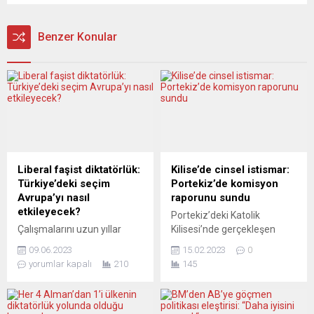
Benzer Konular
Liberal faşist diktatörlük:
Kilise’de cinsel istismar:
Türkiye’deki seçim
Portekiz’de komisyon
Avrupa’yı nasıl
raporunu sundu
etkileyecek?
Portekiz’deki Katolik
Çalışmalarını uzun yıllar
Kilisesi’nde gerçekleşen
Fransa’da sürdüren
cinsel istismar vakalarını
09.06.2023
15.02.2023
0
araştırmacı-yazar Mahir
araştıran bağımsız bir
yorumlar kapalı
210
145
Konuk, toplumsal
komisyon, kuruluşundan bir
konuşlanmalar, sınıf
yıl sonra nihai raporunu
mücadelesi, halk, neoliberal
kamuoyuyla paylaştı.
barbarlık, demokrasi, seçim,
Rapora göre, 70 yılı aşkın bir