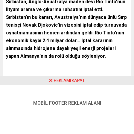
Sırbistan, Anglo-Avustralya maden devi Rio Tinto’nun
lityum arama ve çıkarma ruhsatını iptal etti.
Sırbistan’ın bu kararı, Avustralya’nın dünyaca ünlü Sırp
tenisçi Novak Djokovic’in vizesini iptal edip turnuvada
oynatmamasının hemen ardından geldi. Rio Tinto’nun
ekonomik kaybı 2.4 milyar dolar… İptal kararının
alınmasında hidrojene dayalı yeşil enerji projeleri
yapan Almanya’nın da rolü olduğu söyleniyor.
Lityum projesiyle ilgili tüm kararları ve ruhsatları iptal eden
REKLAMI KAPAT
Sırbistan hükümeti, Anglo-Avustralya maden devi Rio
Tinto’nun lityum çıkarırken doğaya büyük zarar vereceğini
savunan çevreci grupların isteğini yerine getirmiş oldu.
MOBİL FOOTER REKLAM ALANI
“Serbest Ada” haber portalında Birgül Göker Perdisa imzalı
habere göre Jadar Lityum Projesinin iptaliyle dünyanın ilk
10 lityum üreticisi arasına girme şansını yitiren Rio