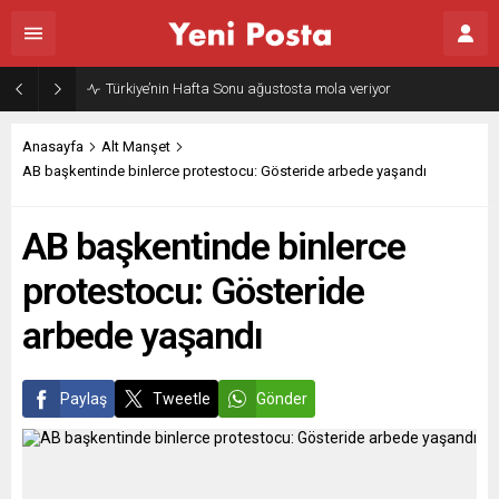
Gazze’nin geleceği: Teknokratik kontrol mü, kolonializm mi?
Anasayfa
Alt Manşet
AB başkentinde binlerce protestocu: Gösteride arbede yaşandı
AB başkentinde binlerce
protestocu: Gösteride
arbede yaşandı
Paylaş
Tweetle
Gönder