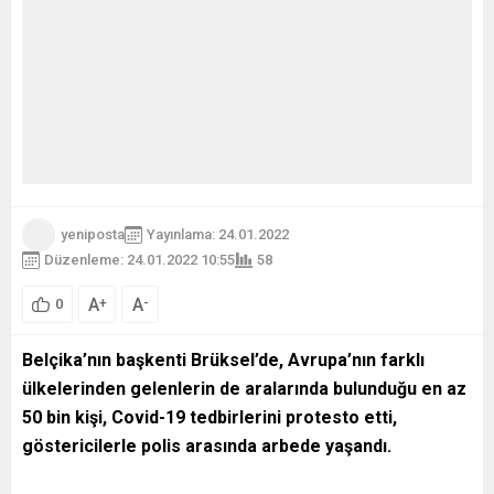
yeniposta
Yayınlama: 24.01.2022
Düzenleme: 24.01.2022 10:55
58
A
A
+
-
0
Belçika’nın başkenti Brüksel’de, Avrupa’nın farklı
ülkelerinden gelenlerin de aralarında bulunduğu en az
50 bin kişi, Covid-19 tedbirlerini protesto etti,
göstericilerle polis arasında arbede yaşandı.