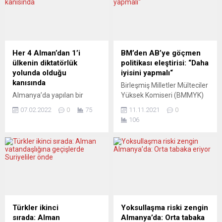
muhalefet, aydın ve sanat
sürede en az 5 bin çocuk
gibi çeşitli konulardaki
istismara uğradı. Portekiz
sorularımızı yanıtladı. –
medyası, raporun Kilise için
Liberal faşist diktatörlükler
olası sonuçlarını irdeliyor.
dönemine girdiğimizi
PÚBLİCO (Portekiz)
Her 4 Alman’dan 1’i
BM’den AB’ye göçmen
yazıyorsunuz. Seçim ve
Karanlığın sonu Público,
ülkenin diktatörlük
politikası eleştirisi: “Daha
demokrasi bu “liberal faşist
kilisenin yenilenmesi için
yolunda olduğu
iyisini yapmalı“
diktatörlük” rejiminde nasıl
çok...
kanısında
Birleşmiş Milletler Mülteciler
bir rol oynuyor? MAHİR
Almanya’da yapılan bir
Yüksek Komiseri (BMMYK)
KONUK – “Neo-liberalizm”
araştırma, ülkede
Filippo Grandi, Avrupa
karşılığı...
07.02.2022
0
75
11.11.2021
0
demokrasiye olan güvenin
Birliği’nin (AB) göçmen
106
azaldığını ve halkın yüzde
politikasını eleştirerek,
23’ünün ülkenin diktatörlük
“Hukukun üstünlüğüne
yolunda olduğunu
dayalı bir birlik olan AB, daha
düşündüğünü ortaya koydu.
iyisini yapmalı, yapabilir“
Welt am Sonntag
dedi. Grandi, Brüksel’de
gazetesinin INSA araştırma
Avrupa Parlamentosu Genel
enstitüsüne dayandırdığı
Kurulu’nda yaptığı
haberine göre, Covid-19
konuşmada “Hiç kimse
salgını sırasında hükümete
şiddete veya zulme maruz
Türkler ikinci
Yoksullaşma riski zengin
olan güven zayıfladı. Bazı
kalmak için mülteci olmayı
sırada: Alman
Almanya’da: Orta tabaka