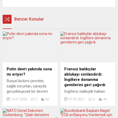
Benzer Konular
Putin devri yakında sona
Fransız balıkçılar
mı eriyor?
ablukayı sonlandırdı:
İngiltere donanma
Rusya’da kimi çevreler,
gemilerini geri çağırdı
sağlık sorunları, sarayda
gerçekleşecek bir devrim
İngiltere, balıkçılık hakları
veya Ukrayna’ya yönelik
nedeniyle Fransa’yla sorun
14.01.2023
0
92
07.05.2021
0
44
saldırı savaşında alınacak bir
yaşayan Jersey Adası’na
mağlubiyet dolayısıyla
destek için gönderdiği
Putin’in yakın zaman içinde
donanma gemilerini, Fransız
devrilmesini 2023 için
balıkçıların ablukasının