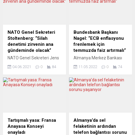
gerçekçi bir ihtimal olarak
bitmesi üzerine geri çekme
değerlendiriyor. Avrupa
kararı aldı. Başbakanlık Ofisi
basını da Devlet Başkanı’nın
10 Numara’dan yapılan
hiç bitmeyecekmiş gibi
açıklamada, Fransız balıkçı
görünen devrinin sona erip
teknelerinin Jersey
NATO Genel Sekreteri
Bundesbank Başkanı
ermeyeceği sorusuna yanıt
civarından ayrılmasından
Stoltenberg: “Silah
Nagel: “ECB enflasyonu
arıyor. MOİSE.RO
memnun olunduğu belirtildi.
denetimi zirvenin ana
frenlemek için
(Romanya) SEÇENEĞİ
“Durumun şimdilik
gündeminde olacak”
temmuzda faiz artırmalı”
KALMADI...
çözüldüğü göz önüne
NATO Genel Sekreteri Jens
Almanya Merkez Bankası
alındığında Kraliyet
Stoltenberg, 14 Haziran’da
(Bundesbank) Başkanı
Donanması Açık Deniz
04.06.2021
0
84
11.05.2022
0
74
Belçika’nın başkenti
Joachim Nagel, Avrupa
Devriye Gemileri...
Brüksel’de düzenlenecek
Merkez Bankası’nın (ECB)
zirvenin ve akabinde ABD ve
yüksek enflasyonun kalıcı
Rusya liderleri arasında
olmasını önlemek için
gerçekleşecek görüşmenin
temmuzda faiz oranlarını
ana konularından birinin
yükseltmesi gerektiğini
silah denetimi olacağını
söyledi. Joachim Nagel,
belirtti. NATO Genel
Ulusal İşletme Ekonomisi
Sekreteri Stoltenberg,
Birliği (NABE) ve Deutsche
Tartışmalı yasa: Fransa
Almanya’da sel
Litvanya Başbakanı Ingrida
Bundesbank tarafından
Anayasa Konseyi
felaketinin ardından
Simonyte ile NATO’nun
Almanya’nın Eltville am
onayladı
telefon bağlantısı sorunu