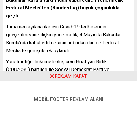
Federal Meclis’ten (Bundestag) büyük çoğunlukla
geçti.
Tamamen aşılananlar için Covid-19 tedbirlerinin
gevşetilmesine ilişkin yönetmelik, 4 Mayıs’ta Bakanlar
Kurulu’nda kabul edilmesinin ardından dün de Federal
Meclis’te görüşülerek oylandı.
Yönetmeliğe, hükümeti oluşturan Hristiyan Birlik
(CDU/CSU) partileri ile Sosyal Demokrat Parti ve
REKLAMI KAPAT
muhalefetteki Yeşiller ile Sol Parti “Evet” oyu verdi. Hür
Demokrat Parti (FDP) çekimser kalırken Almanya için
Alternatif (AfD) Partisi “Hayır” oyu kullandı.
MOBİL FOOTER REKLAM ALANI
Federal Meclis’ten geçen yönetmeliğe göre tamamen
aşılananlar, Covid-19’u atlatıp iyileşenler ve negatif test
sonucuna sahip olanlarla eşit kabul edilecek.
Böylelikle tamamen aşı olanlar ve iyileşenler, temas ve