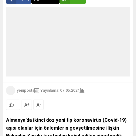
yeniposta
Yayınlama: 07.05.2021
71
A
A
+
-
0
Almanya’da ikinci doz yeni tip koronavirüs (Covid-19)
aşısı olanlar için önlemlerin gevşetilmesine ilişkin
Bakanlar Kurulu tarafından kabul edilen yönetmelik