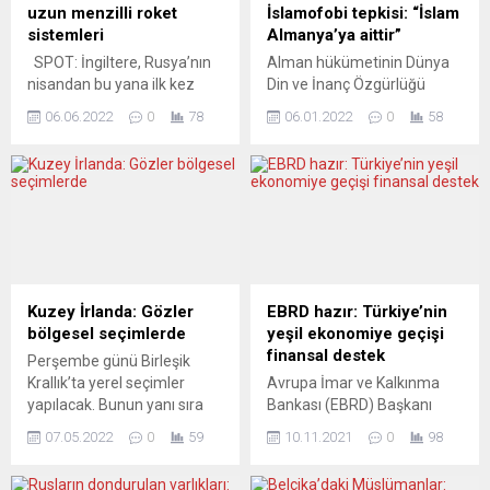
uzun menzilli roket
İslamofobi tepkisi: “İslam
sistemleri
Almanya’ya aittir”
SPOT: İngiltere, Rusya’nın
Alman hükümetinin Dünya
nisandan bu yana ilk kez
Din ve İnanç Özgürlüğü
Kiev’i vurmasının ardından
Sorumlusu olarak atanan
06.06.2022
0
78
06.01.2022
0
58
Ukrayna’ya uzun menzilli
SPD’li siyasetçi Frank
roket sistemleri gönderecek.
Schwabe, Iserlohn’daki
Savunma Bakanı Ben
Müslüman mezarlığına
Wallace, İngiltere’nin,
yapılan saldırıya tepki
Ukrayna’nın elindekilerden
gösterdi. Frank Schwabe,
daha fazla menzili olan
Twitter’dan yaptığı
hassas güdümlü roket ve
paylaşımda, “İslam
onları atacak M270 Çoklu
Almanya’ya aittir.
Fırlatma Roket Sistemleri
Müslümanların hayatta ve
Kuzey İrlanda: Gözler
EBRD hazır: Türkiye’nin
göndereceklerini belirtti.
ölümde ülkemizin bir
bölgesel seçimlerde
yeşil ekonomiye geçişi
İngiltere’nin, mücadelesinde
parçası olmaları bir şanstır.
finansal destek
Perşembe günü Birleşik
Ukrayna’nın yanında
Mezarlıklara saygısızlık
Krallık’ta yerel seçimler
Avrupa İmar ve Kalkınma
olduğunu ve “kahraman
edenler İslamofobik ve
yapılacak. Bunun yanı sıra
Bankası (EBRD) Başkanı
birliklere...
ırkçıdır. Birlikte karşı
Kuzey İrlanda’da bölgesel
Odile Renaud-Basso,
durmalıyız” ifadesini...
07.05.2022
0
59
10.11.2021
0
98
parlamento seçimleri de
bankanın Türkiye’nin yeşil
gerçekleştirilecek. Burada
ekonomiye geçişinin