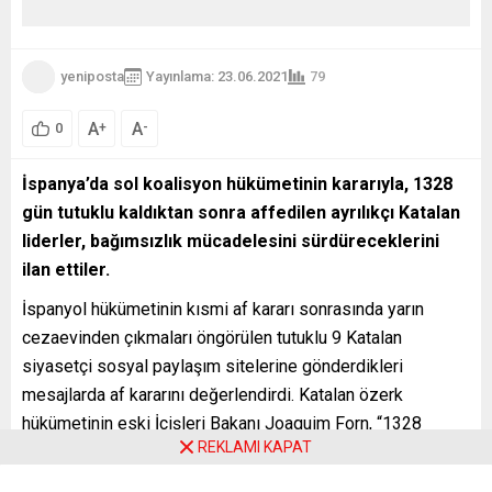
yeniposta
Yayınlama: 23.06.2021
79
A
A
+
-
0
İspanya’da sol koalisyon hükümetinin kararıyla, 1328
gün tutuklu kaldıktan sonra affedilen ayrılıkçı Katalan
liderler, bağımsızlık mücadelesini sürdüreceklerini
ilan ettiler.
İspanyol hükümetinin kısmi af kararı sonrasında yarın
cezaevinden çıkmaları öngörülen tutuklu 9 Katalan
siyasetçi sosyal paylaşım sitelerine gönderdikleri
mesajlarda af kararını değerlendirdi. Katalan özerk
hükümetinin eski İçişleri Bakanı Joaquim Forn, “1328
REKLAMI KAPAT
gündür cezaevindeyiz. Bir gün bile mücadelemizden ödün
vermedik. Baskılara karşı, sürgündekilerin geri dönmesi ve