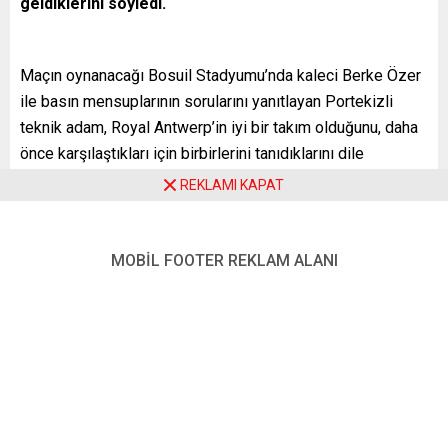
geldiklerini söyledi.
Maçın oynanacağı Bosuil Stadyumu’nda kaleci Berke Özer
ile basın mensuplarının sorularını yanıtlayan Portekizli
teknik adam, Royal Antwerp’in iyi bir takım olduğunu, daha
önce karşılaştıkları için birbirlerini tanıdıklarını dile
getirerek, “Önceki maçla bu maç arasındaki fark, bazı
REKLAMI KAPAT
hatalarımızı düzeltmek ve yarın iyi bir futbol sergilemek
olacak. Hedefimiz bu” diye konuştu.
MOBİL FOOTER REKLAM ALANI
Pereira, ligdeki 9. haftadan sonra yapılan eleştirilerle ilgili
soru üzerine, takımın seviyesini yükseltmeye
odaklandığını, eleştirilerin teknik adamlar için normal
olduğunu belirterek şu ifadeleri kullandı:
“Teknik direktörseniz bazen eleştiri alırsınız, bazen en iyi
siz olursunuz. Bir hafta maç kazanırsınız ve insanlar size
farklı bakar. Futbol böyle bir şey. Bu kontrol