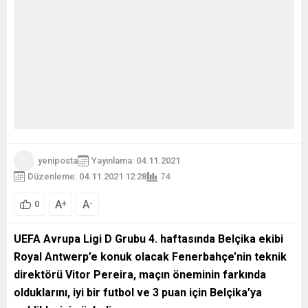
yeniposta
Yayınlama: 04.11.2021
Düzenleme: 04.11.2021 12:28
74
A
A
+
-
0
UEFA Avrupa Ligi D Grubu 4. haftasında Belçika ekibi
Royal Antwerp’e konuk olacak Fenerbahçe’nin teknik
direktörü Vitor Pereira, maçın öneminin farkında
olduklarını, iyi bir futbol ve 3 puan için Belçika’ya