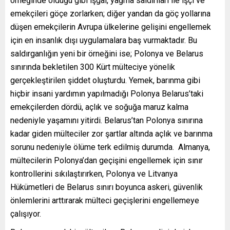
örneğinde olduğu gibi işgal, yağma saldırıları ile işçi ve
emekçileri göçe zorlarken; diğer yandan da göç yollarına
düşen emekçilerin Avrupa ülkelerine gelişini engellemek
için en insanlık dışı uygulamalara baş vurmaktadır. Bu
saldırganlığın yeni bir örneğini ise; Polonya ve Belarus
sınırında bekletilen 300 Kürt mülteciye yönelik
gerçekleştirilen şiddet oluşturdu. Yemek, barınma gibi
hiçbir insani yardımın yapılmadığı Polonya Belarus’taki
emekçilerden dördü, açlık ve soğuğa maruz kalma
nedeniyle yaşamını yitirdi. Belarus’tan Polonya sınırına
kadar giden mülteciler zor şartlar altında açlık ve barınma
sorunu nedeniyle ölüme terk edilmiş durumda. Almanya,
mültecilerin Polonya’dan geçişini engellemek için sınır
kontrollerini sıkılaştırırken, Polonya ve Litvanya
Hükümetleri de Belarus sınırı boyunca askeri, güvenlik
önlemlerini arttırarak mülteci geçişlerini engellemeye
çalışıyor.