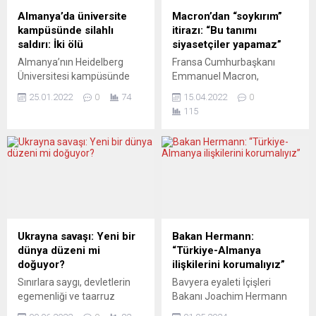
karşısına çıkacağı kader
söyledi. Uygulamanın
Almanya’da üniversite
Macron’dan “soykırım”
günü anlamına da gelen 21
açıklandığı tarihte baskın
kampüsünde silahlı
itirazı: “Bu tanımı
Şubat öncesi 53 yaşındaki
olan Delta varyantının yerini
saldırı: İki ölü
siyasetçiler yapamaz”
araştırmacı gazeteci...
şimdi daha az şiddetli
Almanya’nın Heidelberg
Fransa Cumhurbaşkanı
Omicron’a bıraktığını
Üniversitesi kampüsünde
Emmanuel Macron,
kaydeden...
silahlı saldırıda bir kadın
“soykırım” tanımını
25.01.2022
0
74
15.04.2022
0
öldü. Ayrıca üç de hafif
kullanarak Ukrayna’ya
115
yaralı var. Saldırgan intihar
yardım yapılmış olmadığını,
etti. Mannheim polisinden
bu tanımın siyasetçiler değil,
yapılan açıklamada,
hukukçular tarafından
üniversiteye ait amfide bir
yapılması gerektiğini belirtti.
saldırıda gerçekleştirildi.
Macron, France Bleu
Olayda bir kadın yaşamını
radyosunda yaptığı
yitirirken, üç kişi de hafif
açıklamada, Ukrayna Devlet
yaralandı. 18 yaşındaki
Başkanı Volodimir Zelenskiy
saldırganın öğrenci olduğu
ile bu sabah telefonda
Ukrayna savaşı: Yeni bir
Bakan Hermann:
ve saldırıdan sonra intihar
görüştüğünü ve bu akşam
dünya düzeni mi
“Türkiye-Almanya
ettiği, olayı...
bir kez daha görüşeceğini
doğuyor?
ilişkilerini korumalıyız”
kaydetti. “Soykırım” tanımını
Sınırlara saygı, devletlerin
Bavyera eyaleti İçişleri
kullanarak Ukrayna’ya
egemenliği ve taarruz
Bakanı Joachim Hermann
yardım...
savaşları tabusu – Rusya
Türkiye-Alman ilişkilerinin