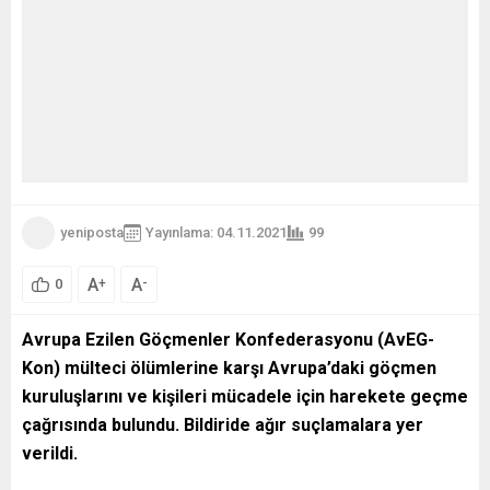
yeniposta
Yayınlama: 04.11.2021
99
A
A
+
-
0
Avrupa Ezilen Göçmenler Konfederasyonu (AvEG-
Kon) mülteci ölümlerine karşı Avrupa’daki göçmen
kuruluşlarını ve kişileri mücadele için harekete geçme
çağrısında bulundu. Bildiride ağır suçlamalara yer
verildi.