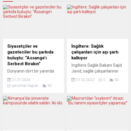
Siyasetçiler ve
İngiltere: Sağlık
gazeteciler bu şarkıda
çalışanları için aşı şartı
buluştu: “Assange’ı
kalkıyor
Serbest Bırakın”
İngiltere Sağlık Bakanı Sajid
Dünyanın dört bir yanında
Javid, sağlık çalışanlarının
Julian Assange’ın serbest
görevlerine devam
31.01.2024
01.02.2022
0
55
bırakılması için kampanyalar
edebilmeleri için Covid-19
yorumlar kapalı
92
yürütülüyor. Ancak
aşısı yaptırmaları şartını
Almanya’da Berlinli rock
kaldıracaklarını bildirdi.
yıldızı Guido de Gyrich
Sajid Javid, Avam
siyaset medya, şov ve
Kamarası’nda yaptığı
müzik dünyasının önemli
açıklamada, çalışma koşulu
isimleriyle bir klip çekti.
olarak aşıyı zorunlu
Sosyal medyada dönen
tutmanın “artık orantılı
kliple Assange’ın hakim
olmadığına” inandığını