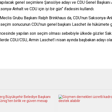
apılacak genel seçimlere Şansölye adayı ve CDU Genel Başkanı A
onya-Anhalt ve CDU için iyi bir gün“ ifadesini kullandı.
al Meclis Grubu Başkanı Ralph Brinkhaus da, CDU’nun Saksonya-Anh
bu seçim sonucunun CDU’nun genel başkanı Laschet ile hükümete gel
ncesinde yapılan son seçim olması sebebiyle ülkede gözler Saks
erde CDU/CSU, Armin Laschet’i nisan ayında başbakan adayı olar