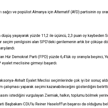
ı sağcı ve popülist Almanya için Alternatif (AfD) partisinin oy or
n düşüş yaşayarak yüzde 11,2 ile üçüncü, 2,3 puan oy kaybeden S
ğır seçim yenilgisini alan SPD’deki gerilemenin artık bir çöküşe dö
arşılandı.
n Hür Demokrat Parti (FPD) yüzde 6,4’lük oy oranıyla beşinci, Yeşil
P eyalet meclisine girmeyi başardı.
aksonya-Anhalt Eyalet Meclisi seçimlerinde çok iyi bir sonuç aldı
m çalışması yaparak seçimi kazanabileceğini gösterdiğini belirtti
sını istediğini vurgulayan Ziemiak, halkın, toplumu bölmek yerine 
ti Başbakanı CDU’lu Reiner Haseloff’un başarısı da olduğunu beli