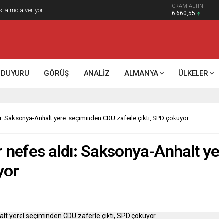
GRAM ALTIN
k kontrol mü, kolonializm mi?
6.660,55
DUYURU
GÖRÜŞ
ANALİZ
ALMANYA
ÜLKELER
dı: Saksonya-Anhalt yerel seçiminden CDU zaferle çıktı, SPD çöküyor
r nefes aldı: Saksonya-Anhalt 
yor