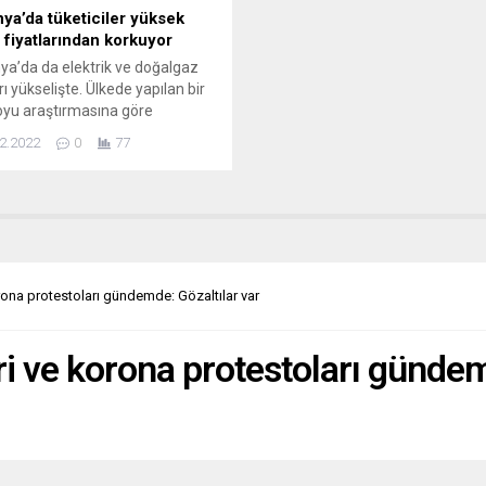
ya’da tüketiciler yüksek
i fiyatlarından korkuyor
a’da da elektrik ve doğalgaz
rı yükselişte. Ülkede yapılan bir
yu araştırmasına göre
cilerin yüzde 62’si gelecekte
2.2022
0
77
 enerji fiyatlarının ekonomik
dönüşmesinden endişeli.
a’da tüketiciler, artan elektrik
algaz fiyatlarının kendilerine
mik yük olarak dönüşmesinden
or. Kantar adlı bir kamuoyu
inin Federal Tüketici Dernekleri
rona protestoları gündemde: Gözaltılar var
syonu için yaptığı kamuoyu
rmasına göre,...
ri ve korona protestoları gündem