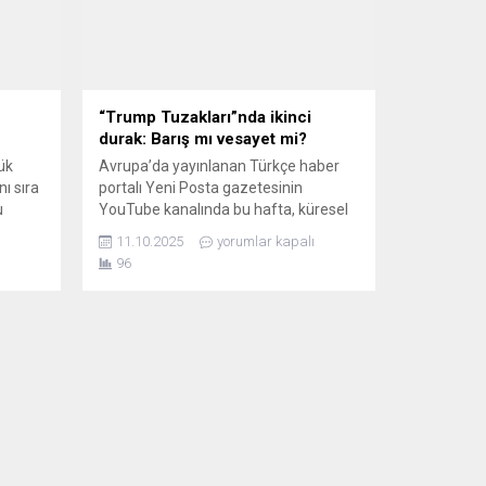
“Trump Tuzakları”nda ikinci
durak: Barış mı vesayet mi?
ük
Avrupa’da yayınlanan Türkçe haber
ı sıra
portalı Yeni Posta gazetesinin
u
YouTube kanalında bu hafta, küresel
düzenin iki kırılma hattı masaya
11.10.2025
yorumlar kapalı
.
yatırıldı: Gazze ve Avrupa.
96
nin
Gazeteci Işın
Ertürk’ün moderatörlüğünde,
,
İtalya’dan gazeteci-yazar Birgül Göker
şları
Perdisa ve İsveç’ten gazeteci Seda
ri
Şanlıer, Trump’ın “Gazze Barış
men
Planı”ndan Moldova’nın jeopolitik
sarsıntısına kadar uzanan tabloyu
rı ve
çarpıcı değerlendirmelerle analiz etti.
BARIŞ PLANI MI, YENİ BİR VESAYET
PROJESİ...