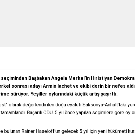
seçiminden Başbakan Angela Merkel’in Hıristiyan Demokrat Bi
erkel sonrası adayı Armin lachet ve ekibi derin bir nefes ald
me sürüyor. Yeşiller oylarındaki küçük artış şaşırttı.
st” olarak değerlendirilen doğu eyaleti Saksonya-Anhalt’taki yere
 tamamlandı. Başarılı CDU, 5 yıl önce yapılan seçimlere göre oy or
e bulunan Rainer Haseloff’un gelecek 5 yıl için yeni hükümeti kur