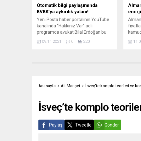
Otomatik bilgi paylaşımında
Alman
KVKK’ya aykırılık yalanı!
enerj
Yeni Posta haber portalının YouTube
Almany
kanalında “Hakkınız Var” adlı
fiyatla
programda avukat Bilal Erdoğan bu
kamuo
hafta da “Finansal Hesap Bilgilerinin
tüketi
09.11.2021
0
220
11.0
Otomatik Değişimi Anlaşması”na
yüksek
ilişkin çok önemli uyarılarda bulundu.
yüke 
Hukukçu Bilal Gümüş’ün sorularını
Almany
yanıtlayan BAB Hukuk ve
ve doğ
Danışmanlık’tan Bilal Erdoğan,
ekono
programda otomatik bilgi
korkuy
paylaşımında “KVKK’ya aykırılık” yalanı
şirket
Anasayfa
Alt Manşet
İsveç’te komplo teorileri ve ko
hakkında ayrıntıları aktardı. “Kişisel...
Federa
araştı
İsveç’te komplo teorile
Paylaş
Tweetle
Gönder