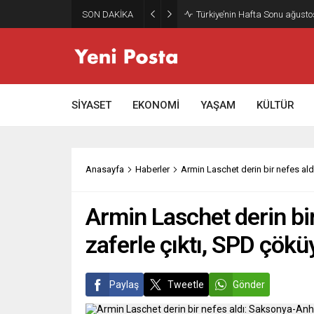
SON DAKİKA
Gazze’nin geleceği: Teknokrati
SİYASET
EKONOMİ
YAŞAM
KÜLTÜR
Anasayfa
Haberler
Armin Laschet derin bir nefes al
Armin Laschet derin bi
zaferle çıktı, SPD çökü
Paylaş
Tweetle
Gönder