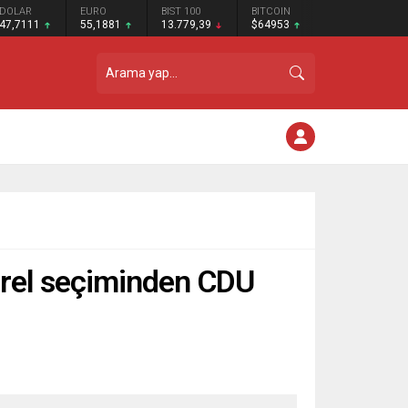
DOLAR
EURO
BIST 100
BITCOIN
47,7111
55,1881
13.779,39
$64953
yerel seçiminden CDU