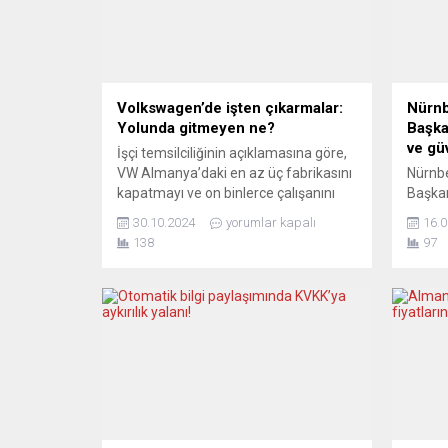
Volkswagen’de işten çıkarmalar:
Nürnb
Yolunda gitmeyen ne?
Başka
ve gü
İşçi temsilciliğinin açıklamasına göre,
VW Almanya’daki en az üç fabrikasını
Nürnbe
kapatmayı ve on binlerce çalışanını
Başkan
işten çıkarmayı planlıyor. Otomobil
Nürnb
30.10.2024
yorumlar kapalı
16.0
üreticisi henüz bunu doğrulamasa da
gelene
138
97
“durumun ciddi olduğu”
yaptığ
değerlendirmesini yaparak çarşamba
gücün
günü 2024’ün üçüncü çeyreğinde
ve işle
kârında yüzde 64’lük büyük bir
olduğu
gerileme yaşandığını bildirdi. Basın,
yaşam
Almanya’nın başat sanayi
yüksek
sektöründeki krizin nedenlerini
Beledi
analiz...
temsil
95’ini