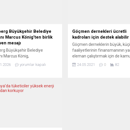
erg Büyükşehir Belediye
Göçmen dernekleri ücretli
nı Marcus König’ten birlik
kadroları için destek alabilir
ven mesajı
Göçmen derneklerin büyük, küç
rg Büyükşehir Belediye
faaliyetlerinin finansmanının yan
ı Marcus König,
eleman çalıştırmak için de kam
ergMesse’de düzenlenen
kuruluşları veya vakıflara
1.2026
yorumlar kapalı
24.05.2021
0
82
ksel Yeni Yıl Resepsiyonu’nda
başvurabileceğine dikkat çekildi
ı konuşmada, kentin temel
Almanya’da göçmen dernekleri
ün toplumsal dayanışma, güven
çalışmalarına finansal destek
yen bir belediyecilik anlayışı
sağlamak için eyalet bakanlıkları
nu vurguladı. Nürnberg’de
belediye kurumları, kamu kurulu
 memnuniyetinin oldukça
veya vakıflara başvurabilecekle
 olduğuna dikkat çeken
kaydedildi. Demokrasi İçin Göç
ye Başkanı, 2024 yılında yapılan
Örgütleri Ağı (MOND) projesi
i bir ankete göre halkın yüzde
kapsamındaki “Dernek çalışmala
n kentte yaşamaktan memnun...
projelerinin finansmanı” konulu
toplantıda göçmen...