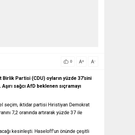
A
A
+
-
0
rlik Partisi (CDU) oyların yüzde 37’sini
ı. Aşırı sağcı AfD beklenen sıçramayı
l seçim, iktidar partisi Hıristiyan Demokrat
anını 7,2 oranında artırarak yüzde 37 ile
acağı kesinleşti. Haseloff’un önünde çeşitli