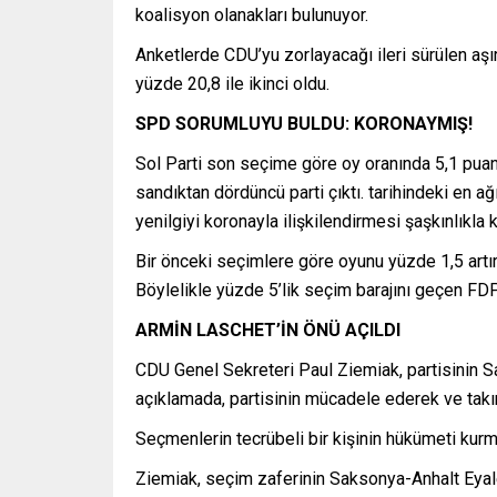
koalisyon olanakları bulunuyor.
Anketlerde CDU’yu zorlayacağı ileri sürülen aşır
yüzde 20,8 ile ikinci oldu.
SPD SORUMLUYU BULDU: KORONAYMIŞ!
Sol Parti son seçime göre oy oranında 5,1 pua
sandıktan dördüncü parti çıktı. tarihindeki en a
yenilgiyi koronayla ilişkilendirmesi şaşkınlıkla k
Bir önceki seçimlere göre oyunu yüzde 1,5 artıra
Böylelikle yüzde 5’lik seçim barajını geçen FD
ARMİN LASCHET’İN ÖNÜ AÇILDI
CDU Genel Sekreteri Paul Ziemiak, partisinin S
açıklamada, partisinin mücadele ederek ve takı
Seçmenlerin tecrübeli bir kişinin hükümeti kurma
Ziemiak, seçim zaferinin Saksonya-Anhalt Eyale