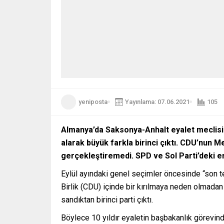
yeniposta
Yayınlama: 07.06.2021
105
Almanya’da Saksonya-Anhalt eyalet meclisi 
alarak büyük farkla birinci çıktı. CDU’nun M
gerçekleştiremedi. SPD ve Sol Parti’deki eri
Eylül ayındaki genel seçimler öncesinde “son te
Birlik (CDU) içinde bir kırılmaya neden olmadan
sandıktan birinci parti çıktı.
Böylece 10 yıldır eyaletin başbakanlık görevind