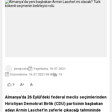
yeniposta
Yayınlama: 16.07.2021
Düzenleme: 16.07.2021 09:40
74
A
A
+
-
0
Almanya’da 26 Eylül’deki federal meclis seçimlerinden
Hıristiyan Demokrat Birlik (CDU) partisinin başbakan
adayı Armin Laschet’in zaferle çıkacağı tahmininde