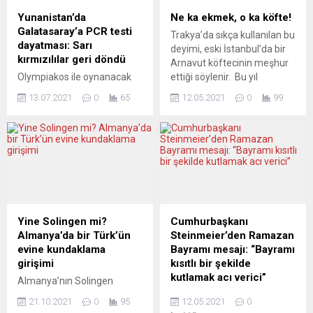
Fransa’da yapılacak
Draghi ile görüşen Finlandiya
Yunanistan’da
Ne ka ekmek, o ka köfte!
parlamento seçimleri
Başbakanı Marin, Corriere
Galatasaray’a PCR testi
Trakya’da sıkça kullanılan bu
çerçevesinde yorumluyor.
della Sera gazetesine bir
dayatması: Sarı
deyimi, eski İstanbul’da bir
L’OPINION (Fransa)...
röportaj verdi. Marin,
kırmızılılar geri döndü
Arnavut köftecinin meşhur
Rusya’nın komşusu
Olympiakos ile oynanacak
ettiği söylenir. Bu yıl
Ukrayna’ya...
özel maç için Atina’ya giden
Almanya’da “2021 Süper
13.07.2021
0
65
12.05.2021
0
99
sarı-kırmızılılar, mevcut PCR
Seçim Yılı” olarak ilan edildi.
testlerinin kabul edilmemesi
Merakla beklenen Federal
ve sergilenen kaba
Meclis (Bundestag)
davranışlara tepki olarak
seçiminin sonuçlarının yanı
geri döndü. Yunan
sıra, eyaletlerdeki seçimler
yetkililerin tavrı, Türkiye’de
de ilgi odağı. Pandemi
tepkiyle karşılandı.
koşullarında insanlar maddi,
Olympiakos ile oynayacağı
manevi bunaldı. Başlangıçta
hazırlık maçı için
geçen yüzyıllarda olduğu
Yine Solingen mi?
Cumhurbaşkanı
Yunanistan’a giden
gibi 4-5 yıl...
Almanya’da bir Türk’ün
Steinmeier’den Ramazan
Galatasaray futbol takımı,
evine kundaklama
Bayramı mesajı: “Bayramı
Yunan yetkililerin
girişimi
kısıtlı bir şekilde
koronavirüs testlerini kabul
kutlamak acı verici”
Almanya’nın Solingen
etmemesi ve sergiledikleri
kentinde bir Türk’ün kaldığı
Almanya Cumhurbaşkanı
kaba davranışlara tepki...
21.10.2021
0
95
12.05.2021
0
apartman dairesinin
Frank-Walter­ Steinmeier,