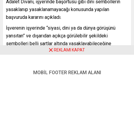
Adalet Divanı, işyerinde başörtüsü gibi dini sembollerin
yasaklanıp yasaklanamayacağı konusunda yapılan
başvuruda kararını açıkladı.
İşverenin işyerinde “siyasi, dini ya da dünya görüşünü
yansıtan” ve dışarıdan açıkça görülebilir şekildeki
sembolleri belli şartlar altında yasaklayabileceğine
REKLAMI KAPAT
hükmeden Adalet Divanı, ancak bunun için işverenin
müşterilerine karşı tarafsız görünüm sergileme ya da
sosyal huzursuzlukların önüne geçme ihtiyacını
MOBİL FOOTER REKLAM ALANI
kanıtlaması gerektiğini kaydetti.
Kararda, işverenin koyduğu yasağın tüm dinler için geçerli
olmasının önemine de işaret edildi. Bu durumda
başörtüsünün yanı sıra haç, kolye ya da Yahudi kipasının da
işveren tarafından aynı şekilde değerlendirilmesi
gerekiyor.
Divan’ın kararında ulusal mahkemelerin ve üye ülkelerdeki