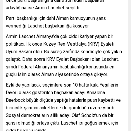
Önce parti başkanlığına daha sonradan başbakan
adaylığına ise Armin Laschet seçildi.
Parti başkanlığı için dahi Alman kamuoyunun şans
vermediği Laschet başbakanlığa koşuyor
Armin Laschet Almanya’da çok ciddi kariyer yapan bir
politikacı. İlk önce Kuzey Ren-Vestfalya (KRV) Eyaleti
Uyum Bakanı oldu. Bu süreç zarfında kendisiyle çok yakın
çalıştık. Daha sonra KRV Eyalet Başbakanı olan Laschet,
şimdi Federal Almanya’nın başbakanlığı konusunda en
güçlü isim olarak Alman siyasetinde ortaya çıkıyor.
Eylülde yapılacak seçimlere son 10 hafta kala Yeşillerin
favori olarak gösterilen başbakan adayı Annalena
Baerbock büyük ölçüde yaptığı hatalarla puan kaybetti ve
birincilik şansını anketlerde de görüldüğü üzere yitirdi.
Sosyal demokratların silik adayı Olaf Scholz’un da bir
şansı olmadığı ortaya çıktı. Laschet ipi göğüslemek için
ciddi bir koşu içinde.