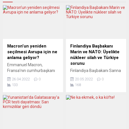
Macron’un yeniden
Finlandiya Başbakanı
seçilmesi Avrupa için ne
Marin ve NATO: Üyelikte
anlama geliyor?
nükleer silah ve Türkiye
sorunu
Emmanuel Macron,
Fransa’nın cumhurbaşkanı
Finlandiya Başbakanı Sanna
olmaya devam edecek.
Marin, NATO’ya üyelik
26.04.2022
0
20.05.2022
0
Seçimin ikinci turunda,
başvurularına Türkiye’nin
133
168
ulaştığı yüzde 58,55’lik oy
karşı çıkmasına ilişkin
oranıyla yarışı aşırı sağcı
tartışmayı “sakince ve yanlış
rakibi Marine Le Pen’in
anlaşılmaları düzelterek” ele
(yüzde 41,45) çok önünde
almaları gerektiğini
bitirdi. Ancak aradaki fark,
belirterek, “Her sorun ve
beş yıl önceki kapışmadan
tartışma, iyi niyetle
daha az. Avrupa basını
çözülebilir” dedi. Roma’da
sonuçları, haziran ayında
İtalyan mevkidaşı Mario