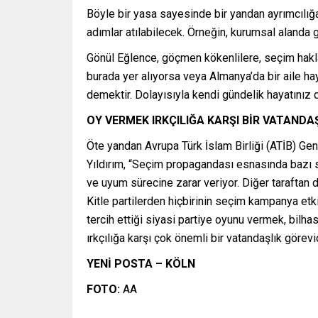
Böyle bir yasa sayesinde bir yandan ayrımcılığa
adımlar atılabilecek. Örneğin, kurumsal alanda 
Gönül Eğlence, göçmen kökenlilere, seçim haklar
burada yer alıyorsa veya Almanya’da bir aile hay
demektir. Dolayısıyla kendi gündelik hayatınız
OY VERMEK IRKÇILIĞA KARŞI BİR VATANDA
Öte yandan Avrupa Türk İslam Birliği (ATİB) Gen
Yıldırım, “Seçim propagandası esnasında bazı si
ve uyum sürecine zarar veriyor. Diğer taraftan 
Kitle partilerden hiçbirinin seçim kampanya etki
tercih ettiği siyasi partiye oyunu vermek, bilh
ırkçılığa karşı çok önemli bir vatandaşlık görevi
YENİ POSTA – KÖLN
FOTO:
AA