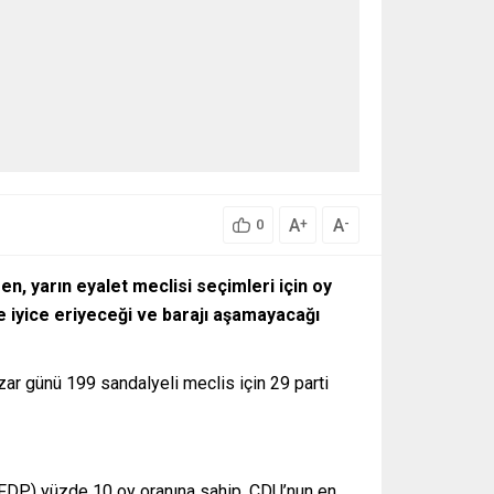
A
A
+
-
0
n, yarın eyalet meclisi seçimleri için oy
e iyice eriyeceği ve barajı aşamayacağı
zar günü 199 sandalyeli meclis için 29 parti
i (FDP) yüzde 10 oy oranına sahip. CDU’nun en