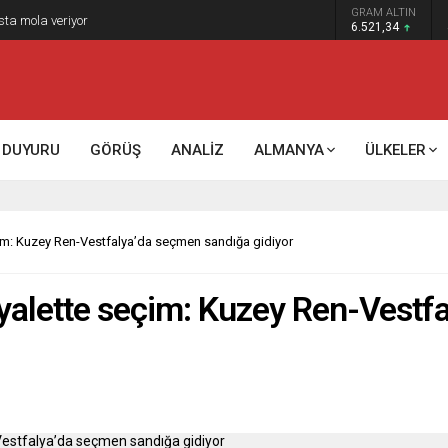
GRAM ALTIN
k kontrol mü, kolonializm mi?
6.521,34
DUYURU
GÖRÜŞ
ANALİZ
ALMANYA
ÜLKELER
im: Kuzey Ren-Vestfalya’da seçmen sandığa gidiyor
yalette seçim: Kuzey Ren-Vestf