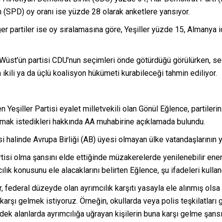
 (SPD) oy oranı ise yüzde 28 olarak anketlere yansıyor.
r partiler ise oy sıralamasına göre, Yeşiller yüzde 15, Almanya iç
Wüst’ün partisi CDU’nun seçimleri önde götürdüğü görülürken, s
ikili ya da üçlü koalisyon hükümeti kurabileceği tahmin ediliyor.
Yeşiller Partisi eyalet milletvekili olan Gönül Eğlence, partilerin
apmak istedikleri hakkında AA muhabirine açıklamada bulundu.
i halinde Avrupa Birliği (AB) üyesi olmayan ülke vatandaşlarının 
tisi olma şansını elde ettiğinde müzakerelerde yenilenebilir enerj
lık konusunu ele alacaklarını belirten Eğlence, şu ifadeleri kullan
, federal düzeyde olan ayrımcılık karşıtı yasayla ele alınmış olsa
karşı gelmek istiyoruz. Örneğin, okullarda veya polis teşkilatları 
dek alanlarda ayrımcılığa uğrayan kişilerin buna karşı gelme şansı