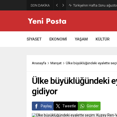
SON DAKİKA
Gazze’nin geleceği: Teknokrati
SİYASET
EKONOMİ
YAŞAM
KÜLTÜR
Anasayfa
Manşet
Ülke büyüklüğündeki eyalette seç
Ülke büyüklüğündeki e
gidiyor
Paylaş
Tweetle
Gönder