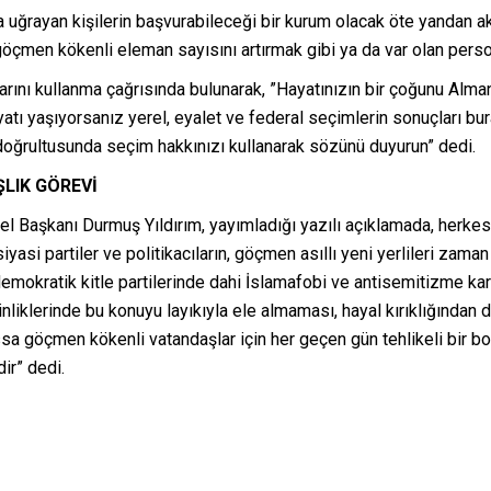
 uğrayan kişilerin başvurabileceği bir kurum olacak öte yandan ak
göçmen kökenli eleman sayısını artırmak gibi ya da var olan perso
ını kullanma çağrısında bulunarak, ”Hayatınızın bir çoğunu Almany
atı yaşıyorsanız yerel, eyalet ve federal seçimlerin sonuçları bur
 doğrultusunda seçim hakkınızı kullanarak sözünü duyurun” dedi.
ŞLIK GÖREVİ
el Başkanı Durmuş Yıldırım, yayımladığı yazılı açıklamada, herke
yasi partiler ve politikacıların, göçmen asıllı yeni yerlileri za
demokratik kitle partilerinde dahi İslamafobi ve antisemitizme kar
nliklerinde bu konuyu layıkıyla ele almaması, hayal kırıklığından 
assa göçmen kökenli vatandaşlar için her geçen gün tehlikeli bir 
dir” dedi.