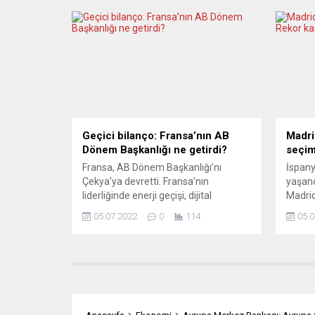
gelecek günlerde Lyman kentine
birleş
yoğunlaştıracağı tahminini paylaştı.
kesin y
İngiltere Savunma Bakanlığı
İtalya
Ukrayna’nın Donetsk bölgesinde yer
gazete
alan küçük kentin cuma günü itibarı ile
hemen 
büyük ölçüde Rus kontrolünde
Ukray
olduğunu...
medyan
yüksek 
Geçici bilanço: Fransa’nın AB
Madri
Dönem Başkanlığı ne getirdi?
seçim
Fransa, AB Dönem Başkanlığı’nı
İspany
Çekya’ya devretti. Fransa’nın
yaşand
liderliğinde enerji geçişi, dijital
Madrid
hizmetlerin düzenlenmesi ve sınır
göster
05.07.2022
0
114
05.0
koruması gibi konulara odaklanılmıştı.
yoğunl
Paris, Rusya’nın Ukrayna’ya açtığı
milyon
savaşa karşı kararlı bir duruş
parlam
sergilenmesi için çaba sarf etmişti.
olması
Avrupa basını, neticelerle ilgili farklı
25 Eki
değerlendirmelerde bulunuyor. LE
hal (O
TEMPS (İsviçre) KARARLILIK BAŞARI
genel