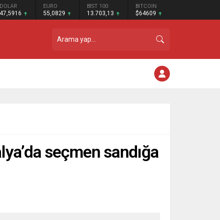
DOLAR
EURO
BIST 100
BITCOIN
47,5916
55,0829
13.703,13
$64609
alya’da seçmen sandığa