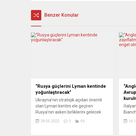
Benzer Konular
“Rusya güçlerini Lyman kentinde
“Angl
yoğunlaştıracak”
Avrup
kurul
Ukrayna’nın stratejik açıdan önemli
olan Lyman kentini ele geçiren
İtalya
Rusya’nın askeri birliklerini gelecek
Bianch
günlerde bu kente yoğunlaştırması
Ukrayn
29.05.2022
0
59
16.1
bekleniyor. İngiltere istihbarat
sonucu
servisleri Rusya’nın askeri birliklerini
öncede