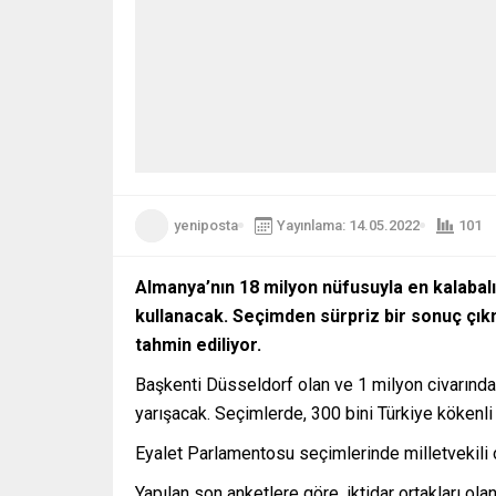
yeniposta
Yayınlama: 14.05.2022
101
Almanya’nın 18 milyon nüfusuyla en kalabalı
kullanacak. Seçimden sürpriz bir sonuç çıkm
tahmin ediliyor.
Başkenti Düsseldorf olan ve 1 milyon civarında 
yarışacak. Seçimlerde, 300 bini Türkiye köken
Eyalet Parlamentosu seçimlerinde milletvekili o
Yapılan son anketlere göre, iktidar ortakları o