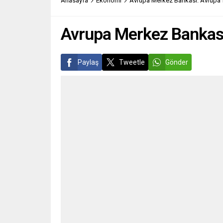
Anasayfa
Ekonomi
Avrupa Merkez Bankası: Avrupa fai
GETİRDİ Le Temps, Fransa’nın
çıkma 
Dönem...
Avrupa Merkez Bankası: 
Paylaş
Tweetle
Gönder