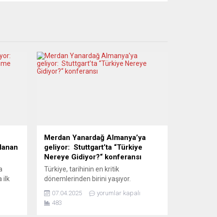
Merdan Yanardağ Almanya’ya
ğlanan
geliyor: Stuttgart’ta “Türkiye
Nereye Gidiyor?“ konferansı
a
Türkiye, tarihinin en kritik
 ilk
dönemlerinden birini yaşıyor.
Ekonomik krizin derinleştiği,
07.04.2025
yorumlar kapalı
esi,
demokratik hakların teker teker yok
483
li
edildiği bu karanlık tabloya karşı