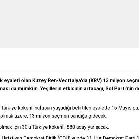
k eyaleti olan Kuzey Ren-Vestfalya’da (KRV) 13 milyon seçme
ası da mümkün. Yeşillerin etkisinin artacağı, Sol Parti’nin d
Türkiye kökenli nüfusun yaşadığı belirtilen eyalette 15 Mayıs pa
li olmak üzere, 13 milyon seçmen sandığa gidecek.
lmak için 30’u Türkiye kökenli, 880 aday yarışacak.
lan Hıristiyan Demokrat Birlik (CDU) yüzde 31, Hür Demokrat Part