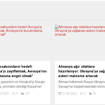
osaksonların hedefi
Almanya ağır silahlara
a’yı zayıflatmak, Avrasya’nın
hazırlanıyor: Ukrayna’ya sa
masına engel olmak”
askeri malzeme artacak
n gazeteci ve fotoğrafçı Giorgio
Alman hükümeti Rusya-Ukrayn
i, yerinden izlediği Rusya’nın
Savaşı’nın başlamasından sonra
a’ya askeri müdahalesinin
kez Ukrayna’ya verdiği askeri
2.2022
0
167
21.06.2022
0
90
nu Birgül Göker Perdisa’ya
malzeme içinde 500 Stinger füz
n söyledi: “Eski sömürgeler
100 bin el bombası ve 10 makine