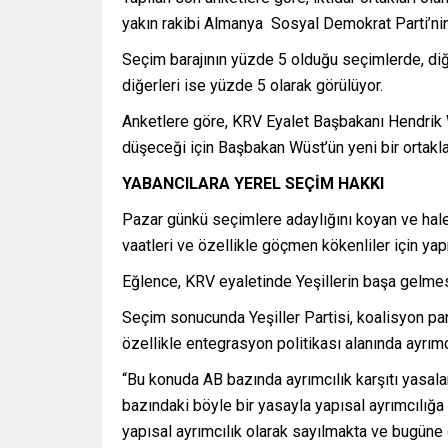
yakın rakibi Almanya Sosyal Demokrat Parti’nin
Seçim barajının yüzde 5 olduğu seçimlerde, diğe
diğerleri ise yüzde 5 olarak görülüyor.
Anketlere göre, KRV Eyalet Başbakanı Hendrik 
düşeceği için Başbakan Wüst’ün yeni bir ortakla 
YABANCILARA YEREL SEÇİM HAKKI
Pazar günkü seçimlere adaylığını koyan ve halen 
vaatleri ve özellikle göçmen kökenliler için y
Eğlence, KRV eyaletinde Yeşillerin başa gelmes
Seçim sonucunda Yeşiller Partisi, koalisyon par
özellikle entegrasyon politikası alanında ayrımcı
“Bu konuda AB bazında ayrımcılık karşıtı yasalar
bazındaki böyle bir yasayla yapısal ayrımcılığa 
yapısal ayrımcılık olarak sayılmakta ve bugüne 