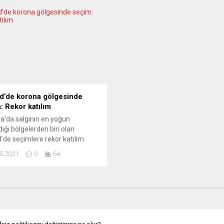
ti, sonuç Anglosaksonlar için
tüfek de bulunuyor. Berlin ağır s
enilgi.” Giorgio Bianchi,
göndermeye hazırlanıyor. Alma
’daki önemli bağımsız
Hükümet Sözcüsü Steffen
cilerden. Kovid dönemi ve
Hebestreit, Rusya’nın 24 Şubat
sonrasında başlatılan
2022’de Ukrayna’ya saldırısını
na-Rusya savaşında, ana akım
noktası olarak nitelendirerek
ın pompaladığı yanlı görüşlere
Almanya’nın bundan birkaç gün.
sesle karşı çıkıp...
d’de korona gölgesinde
: Rekor katılım
a’da salgının en yoğun
ığı bölgelerden biri olan
’de seçimlere rekor katılım
ildi. Madrid’de salgının
5.2021
0
64
uğuna rağmen, yaklaşık 5
 seçmenin kayıtlı olduğu yerel
ento seçimine rekor katılım
 dikkat çekti. Salgın nedeniyle
m 2020’den bu yana olağanüstü
HAL) uygulayan İspanya’da, ülke
inde uygulanan gece sokağa