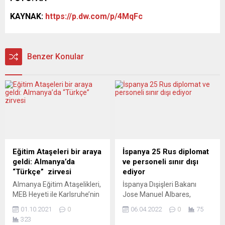
KAYNAK:
https://p.dw.com/p/4MqFc
Benzer Konular
Eğitim Ataşeleri bir araya
İspanya 25 Rus diplomat
geldi: Almanya’da
ve personeli sınır dışı
“Türkçe” zirvesi
ediyor
Almanya Eğitim Ataşelikleri,
İspanya Dışişleri Bakanı
MEB Heyeti ile Karlsruhe’nin
Jose Manuel Albares,
Bad Herrenalb kasabasında
Rusya’nın Ukrayna’nın Buça
01.10.2021
0
06.04.2022
0
75
bir araya geldi. Ülkede daha
şehrinde sivilleri
323
etkin Türkçe dersleri için
öldürmesine karşılık olarak,