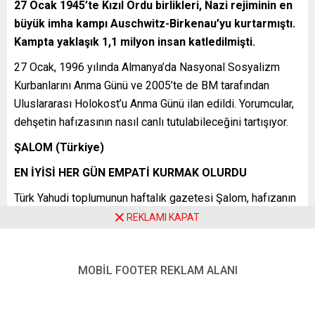
27 Ocak 1945’te Kızıl Ordu birlikleri, Nazi rejiminin en
büyük imha kampı Auschwitz-Birkenau’yu kurtarmıştı.
Kampta yaklaşık 1,1 milyon insan katledilmişti.
27 Ocak, 1996 yılında Almanya’da Nasyonal Sosyalizm
Kurbanlarını Anma Günü ve 2005’te de BM tarafından
Uluslararası Holokost’u Anma Günü ilan edildi. Yorumcular,
dehşetin hafızasının nasıl canlı tutulabileceğini tartışıyor.
ŞALOM (Türkiye)
EN İYİSİ HER GÜN EMPATİ KURMAK OLURDU
Türk Yahudi toplumunun haftalık gazetesi Şalom, hafızanın
sürekli canlı tutulmasının önemine vurgu yapıyor: ”Gettolar,
REKLAMI KAPAT
ölüm kampları, toplu mezarlar, bir kültürün imhası, bir
geleceğin silinmesidir bu! 27 Ocak’lar yetmez, her gün
MOBİL FOOTER REKLAM ALANI
anılmalı. Bir trajedi değil, tüm yalınlığıyla yaşanmış gerçek
bir olay gibi. Auschwitz’e seyir halindeki bir ölüm treninin
havasız vagonunda, kendi sonuna yollanan bir kişinin