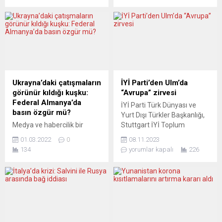
gerçekleşen Türkçe
“ulusal güvenliği tehdit”
zirvesine ilişkin çalıştay iki
gerekçesiyle 25 Rus
gün sürecek 2017 yılından
diplomat ve büyükelçilik
bu yana düzenli olarak
personelini sınır dışı etme
yürütülen Almanya Yıllık
kararı aldıklarını açıkladı.
Eğitim Değerlendirme
Jose Manuel Albares, bir
Çalıştaylarının
açıklama yaparak, Rus
5’incisi Karlsruhe
diplomat ve büyükelçilik
Ukrayna’daki çatışmaların
İYİ Parti’den Ulm’da
Başkonsolosluğu görev
personelini sınır dışı etme
görünür kıldığı kuşku:
“Avrupa” zirvesi
bölgesindeki Bad Herrenalb
kararlarının, İspanya’nın,
Federal Almanya’da
İYİ Parti Türk Dünyası ve
şehrinde, Milli Eğitim
Rusya’nın Ukrayna’daki
basın özgür mü?
Yurt Dışı Türkler Başkanlığı,
Bakanlığı Avrupa Birliği...
eylemlerini...
Medya ve habercilik bir
Stuttgart İYİ Toplum
turnusol kâğıdı: Çünkü bir
Gönüllüleri Derneği’nin ev
01.03.2022
0
08.11.2023
ülkede demokrasi olmasının
sahipliğinde Almanya’nın
134
yorumlar kapalı
226
bazı temel şartları vardır ve
Ulm şehrinde Avrupa zirvesi
bunlar içinde en
gerçekleştirdi. Avrupa
önemlilerinden biri basın
çalıştayına Türkiye’den İYİ
özgürlüğüdür. Basın öyle
Parti Genel Başkan
özgür olacak ki, partiler eşit
Yardımcısı, Türk Dünyası ve
düzeyde seçimlere
Yurt Dışı Türkler Başkanı
girebilsinler. Federal
Ayyüce Türkeş Taş ve eşi