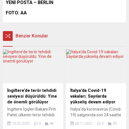
YENİ POSTA – BERLİN
FOTO: AA
Benzer Konular
İngiltere’de terör tehdidi
İtalya’da Covid-19
seviyesi düşürüldü: Yine
vakaları: Sayılarda
de önemli görülüyor
yükseliş devam ediyor
İngiltere İçişleri Bakanı Priti
İtalya’da koronavirüs (Covid-
Patel, ülkenin terör tehdidi
19) salgınında son 24 saatte
seviyesinin “şiddetli”den
13 bin 764 yeni vaka tespit
10.02.2022
0
46
26.11.2021
0
50
“önemli”ye düşürüldüğünü
edildi. Sağlık Bakanlığının