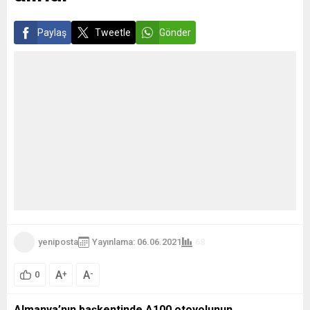
Paylaş
Tweetle
Gönder
yeniposta
Yayınlama: 06.06.2021
68
A
A
+
-
0
Almanya’nın başkentinde A100 otoyolunun