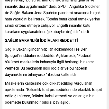
eleştirerek, “Bu süreç ileri gitmek anlamına geliyor ve
insanlık dışı uygulamadır” dedi. SPD’li Angelika Glöckner
de Sağlık Bakanı Jens Spahn’ın pandemi sırasında birçok
hata yaptığını belirterek, “Spahn bunu kabul etmek yerine
şimdi örtbas etmeye çalışıyor. Engelli insanlar kötü
kararların uygulanabileceği kobaylar değildir” dedi.
SAĞLIK BAKANLIĞI İDDİALARI REDDETTİ
Sağlık Bakanlığı’ndan yapılan açıklamada ise Der
Spiegel’in iddiaları reddedildi. Açıklamada, “Federal
hükümet maskelerin imhasıyla ilgili herhangi bir karar
vermedi. Bu bakımdan ilgili iddialar ve bu haberin
dayanaklarını bilmiyoruz” ifadesi kullanıldı.
Maskelerin kalitesine çok dikkat edildiği vurgulanan
açıklamada, ”Bakanlık test prosedürlerinde eksiklik tespit
edildiği sürece, ürünleri kabul etmedi ve onlar için bir
ödemede bulunmadı” bilgisi paylaşıldı.