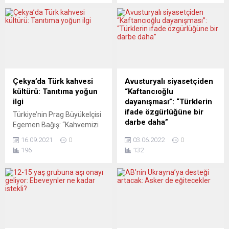
bildirdi. Priti Patel, yaptığı
verilerine göre, ülkede dün
yazılı açıklamada, “Müşterek
itibarıyla son 24 saatte
Terörizm Analiz Merkezi
yapılan 649 bin 998 testte
(JTAC), İngiltere ulusal terör
13 bin 764 kişiye Covid-19
tehdidi seviyesini
tanısı konuldu. Ülkede dün
‘şiddetli’den ‘önemli’ye
12 bin 448 vaka
indirdi. Bu da İngiltere’de bir
kaydedilmişti. Salgının
terör saldırısının muhtemel
başladığı Şubat 2020’den bu
Çekya’da Türk kahvesi
Avusturyalı siyasetçiden
olduğu anlamına geliyor”
yana...
kültürü: Tanıtıma yoğun
“Kaftancıoğlu
ifadesini kullandı. Ekim ve
ilgi
dayanışması”: “Türklerin
Kasım 2021’de İngiltere’de
ifade özgürlüğüne bir
Türkiye’nin Prag Büyükelçisi
art...
darbe daha”
Egemen Bağış: “Kahvemizi
ve kahvemiz dolayısıyla
Canan Kaftancıoğlu’na bir
16.09.2021
0
03.06.2022
0
ülkemizi ve kültürümüzü
destek de Avusturya Sosyal
196
132
tanıtmaya çalışıyoruz.”
Demokrat Partisi (SPÖ)
Türkiye’nin Prag
milletvekili Harald Troch’dan
Büyükelçiliği tarafından ilki
geldi. SPÖ İnsan Hakları
düzenlenen ve yaklaşık bir
Sözcüsü Troch kararı
hafta sürecek Türk Kültür
“skandal” olarak niteledi ve
Festivali kapsamında
“Türklerin ifade özgürlüğüne
tanıtılan Türk kahvesine
yeni bir darbe daha” dedi.
katılımcılar yoğun ilgi
SPÖ Meclis Grubu adına