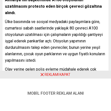
uzatılmasını protesto eden birçok çevreci gözaltına
alındı.
Ülke basınında ve sosyal medyadaki paylaşımlara göre,
cumartesi sabah saatlerinde yaklaşık 80 çevreci A100
otoyolunun uzatılması için çalışmaların yapıldığı şantiyeyi
işgal ederek pankartlar açtı. Otoyolun yapımının
durdurulmasını talep eden çevreciler, bunun yerine yeşil
alanlarının, çocuk oyun parklarının ve uygun fiyatlı konuların
yapılmasını istedi.
Olay yerine gelen polis eyleme müdahale ederek çok
REKLAMI KAPAT
sayıda göstericiyi gözaltına aldı. Gözaltına alınanlar
arasında gazetecilerin de olduğu aktarıldı.
Almanya Gazeteciler Birliği (DJU) Berlin Eyalet Teşkilatı
MOBİL FOOTER REKLAM ALANI
Başkanı Renate Gensch, yaptığı yazılı açıklamada, polisin
eylemde gazetecilerin çalışmasını engellediğini ifade
ederek 12 gazetecinin gözaltına alındığını belirtti.