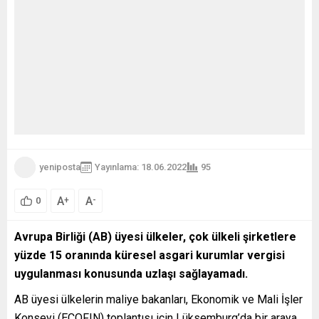
yeniposta
Yayınlama: 18.06.2022
95
A
A
+
-
0
Avrupa Birliği (AB) üyesi ülkeler, çok ülkeli şirketlere
yüzde 15 oranında küresel asgari kurumlar vergisi
uygulanması konusunda uzlaşı sağlayamadı.
AB üyesi ülkelerin maliye bakanları, Ekonomik ve Mali İşler
Konseyi (ECOFIN) toplantısı için Lüksemburg’da bir araya