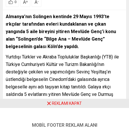
A
A
+
-
0
Almanya’nın Solingen kentinde 29 Mayıs 1993’te
ırkçılar tarafından evleri kundaklanan ve çıkan
yangında 5 aile bireyini yitiren Mevlüde Genç’i konu
alan “Solingen’de “Bilge Ana – Mevlüde Genç”
belgeselinin galası Köln’de yapıldı.
Yurtdışı Türkler ve Akraba Topluluklar Başkanlığı (YTB) ile
Türkiye Cumhuriyeti Kültür ve Turizm Bakanlığı’nın
desteğiyle çekilen ve yapımcılığını Sevinç Yeşiltaş’ın
üstlendiği belgeselin Cinedom’daki galasında ayrıca
belgeselle aynı adı taşıyan kitap tanıtıldı. Galaya ırkçı
saldırıda 5 evlatlarını yitiren Mevlüde Genç ve Durmuş
Genç ile ailenin fertlerinin yanı sıra YTB Başkanı Abdullah
REKLAMI KAPAT
Eren, Türkiye’nin Köln Başkonsolosu Turhan Kaya, Münster
Başkonsolosu Ahmet Davaz, eski Köln Belediye Başkanı
Fritz Schramma ile davetliler katıldı.
MOBİL FOOTER REKLAM ALANI