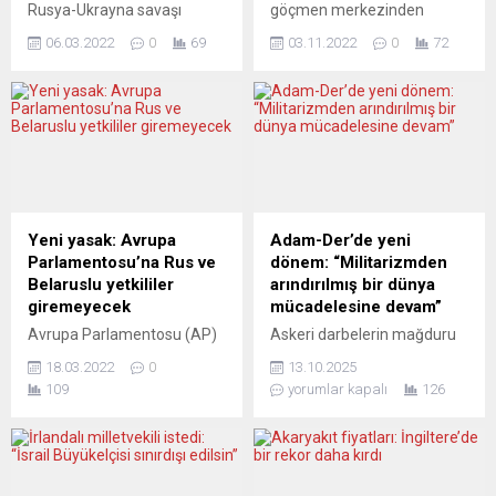
Rusya-Ukrayna savaşı
göçmen merkezinden
nedeniyle yaklaşık 1 milyon
alınan bir grup sığınmacı,
06.03.2022
0
69
03.11.2022
0
72
368 bin 864 mültecinin
başkent Londra’nın
Ukrayna’dan komşu ülkelere
merkezinde terk edildi.
geçtiğini bildirdi. BM
“Under One Sky” adlı
Mülteciler Yüksek
evsizlere destek olan
Komiserliği (BMMYK) yaptığı
yardım kuruluşuna göre,
açıklamada, Ukrayna’daki
göçmen merkezinden
mülteci krizine ilişkin çeşitli
nakledilen 11 sığınmacıdan
kaynaklardan edinilen
oluşan bir grup, uygun kışlık
verileri paylaştı. Açıklamada,
kıyafetleri olmadan akşam
Yeni yasak: Avrupa
Adam-Der’de yeni
24 Şubat-4 Mart arasında
saatlerinde başkentteki
Parlamentosu’na Rus ve
dönem: “Militarizmden
yarıdan fazlası Polonya’ya
Victoria tren istasyonuna
Belaruslu yetkililer
arındırılmış bir dünya
olmak üzere 1 milyon 368
bırakıldı. Soğuk hava ve
giremeyecek
mücadelesine devam”
bin 864 mültecinin...
şiddetli yağmura...
Avrupa Parlamentosu (AP)
Askeri darbelerin mağduru
Başkanı Roberta Metsola,
subay ve astsubayların
18.03.2022
0
13.10.2025
Rus ve Belaruslu diplomat
örgütü ADAM-DER, sekizinci
109
yorumlar kapalı
126
ve hükümet yetkililerinin AP
genel kurulunu tamamladı.
binalarına girmelerinin
Derneğin yeni başkanı
yasaklandığını duyurdu.
Emekli Üsteğmen Mehmet
Roberta Metsola, yaptığı
Fatih Kayagil, “Her türlü
Twitter paylaşımında,
askeri ve sivil darbeye,