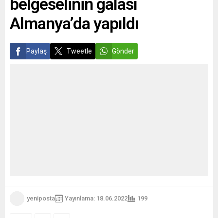
belgeselinin galası
birçok...
Almanya’da yapıldı
Paylaş
Tweetle
Gönder
yeniposta
Yayınlama: 18.06.2022
199