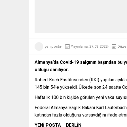
yeniposta
Yayınlama: 27.03.2022
Düzen
Almanya’da Covid-19 salgının başından bu yana
olduğu sanılıyor.
Robert Koch Enstitüsünden (RKI) yapılan açıklam
145 bin 54’e yükseldi. Ülkede son 24 saatte Cov
Haftalık 100 bin kişide görülen yeni vaka sayıs
Federal Almanya Sağlık Bakanı Karl Lauterbach, so
katından fazla olduğunu varsaydığını ifade etmi
YENİ POSTA – BERLİN