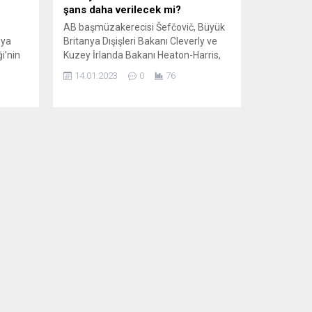
şans daha verilecek mi?
AB başmüzakerecisi Šefčovič, Büyük
sya
Britanya Dışişleri Bakanı Cleverly ve
i’nin
Kuzey İrlanda Bakanı Heaton-Harris,
pazartesi günü gerçekleştirdikleri bir
14.01.2023
0
76
ntosu
buluşmada Kuzey İrlanda ile İrlanda
de
arasındaki mal trafiğine ilişkin veri
paylaşımında bulunmak konusunda
 olarak
uzlaşıya varmış görünüyor.
Buluşmanın ardından yapılan ortak
l
açıklamada, uzlaşının Kuzey İrlanda
507
Protokolü müzakereleri için “yeni bir
oy...
temel” teşkil ettiği ifade...