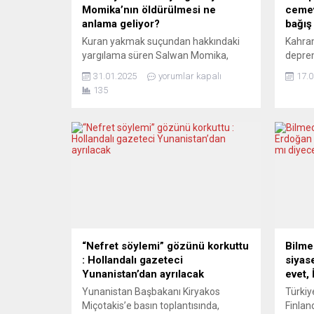
Momika’nın öldürülmesi ne
cemev
anlama geliyor?
bağış
Kuran yakmak suçundan hakkındaki
Kahra
yargılama süren Salwan Momika,
depre
İsveç’te vurularak öldürüldü.
Türkiy
31.01.2025
yorumlar kapalı
17.0
Başbakan Kristersson, cinayetin
yardım
135
arkasında “yabancı güçler”
cemevl
olabileceğini belirtti. Momika, 2023
milyo
yılında İran’ın dini lideri Hamaney’in
geneli
İsveç’i Müslüman dünyasına savaş
yapıla
açmakla suçlamasına yol açan halka
İslam 
açık Kuran yakma eylemlerinden
düzen
sorumlu tutuluyordu. ÜLKENİN
şimdiy
TAMAMINA YÖNELİK BİR SALDIRI
bağış t
Expressen, demokrasi ve ifade...
“Nefret söylemi” gözünü korkuttu
Bilm
: Hollandalı gazeteci
siyas
Yunanistan’dan ayrılacak
evet,
Yunanistan Başbakanı Kiryakos
Türki
Miçotakis’e basın toplantısında,
Finlan