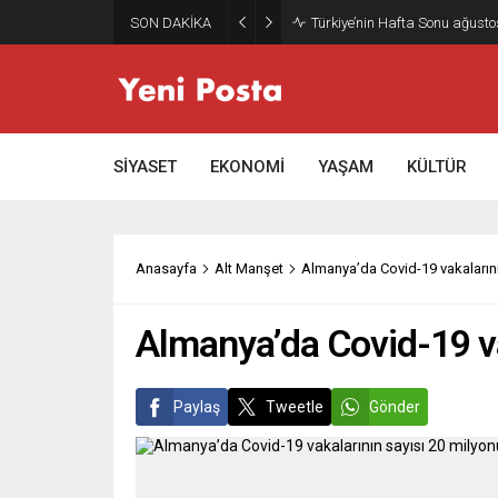
SON DAKİKA
Türkiye’nin Hafta Sonu ağusto
SİYASET
EKONOMİ
YAŞAM
KÜLTÜR
Anasayfa
Alt Manşet
Almanya’da Covid-19 vakalarını
Almanya’da Covid-19 va
Paylaş
Tweetle
Gönder