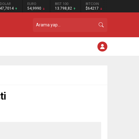
DOLAR
EURO
BIST 100
BITCOIN
47,7014
54,9990
13.798,82
$64217
ti