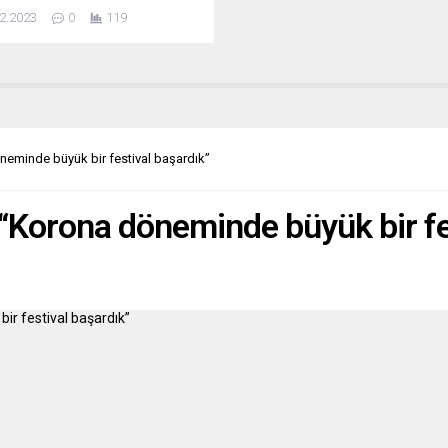
şık yakabilir gibi gözüküyor,
2.2023
0
119
İsveç konusunda kararlılığını
üyor. Erdoğan konuya dair
ı açıklamada “Gerekirse
iya ile ilgili farklı bir cevap
liriz” dedi. Stockholm’de Kuran
asının ardından, İsveç ile
e arasındaki ilişkiler son derece
neminde büyük bir festival başardık”
. Yorumcular, Erdoğan’ın asıl
i ve buna nasıl tepki...
 “Korona döneminde büyük bir fe