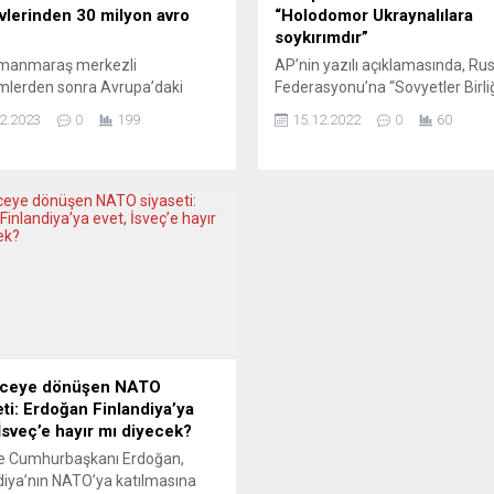
lerinden 30 milyon avro
“Holodomor Ukraynalılara
soykırımdır”
manmaraş merkezli
AP’nin yazılı açıklamasında, Ru
mlerden sonra Avrupa’daki
Federasyonu’na “Sovyetler Birliğ
e kökenli dini kuruluşlar da
birincil halefi olarak özür dileme
2.2023
0
199
15.12.2022
0
60
 kampanyaları başlattı. Cami ve
çağrısı” yapıldı Avrupa Parlame
erinde toplanan bağışlar 30
(AP), Sovyetler Birliği dönemin
n euroyu buldu. Almanya
yaklaşık 4,5 milyon Ukraynalının
nde 980 cami derneğinin çatı
hayatını kaybettiği “büyük açlık”
nması olan Diyanet İşleri Türk
da bilinen “Holodomor” olayını
Birliği (DİTİB) tarafından
soykırım ilan etti. AP Genel Kuru
lenen yardım kampanyalarında
oturumunda yapılan oylamada 
e kadar 25 milyon avroya yakın
lehte, 12 aleyhte ve 17 çekimser 
oplandığı bildirildi. İslam...
eceye dönüşen NATO
eti: Erdoğan Finlandiya’ya
 İsveç’e hayır mı diyecek?
ye Cumhurbaşkanı Erdoğan,
diya’nın NATO’ya katılmasına