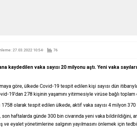
leme: 27.03.2022 10:54
76
 kaydedilen vaka sayısı 20 milyonu aştı. Yeni vaka sayılarının
aya göre, ülkede Covid-19 tespit edilen kişi sayısı dün itibarıy
id-19’dan 278 kişinin yaşamını yitirmesiyle virüse bağlı toplam c
ı 1758 olarak tespit edilen ülkede, aktif vaka sayısı 4 milyon 370
n haftalarda günde 300 bin civarında yeni vaka bildirildiğini, anca
ş ve eyalet yönetimlerine salgının yayılmasını önlemek için tedb