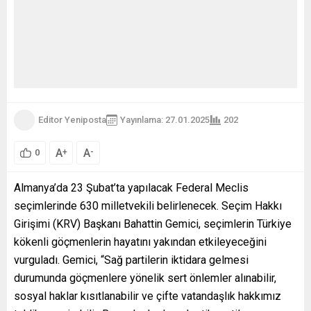
Editor Yeniposta
Yayınlama: 27.01.2025
202
A
A
+
-
0
Almanya’da 23 Şubat’ta yapılacak Federal Meclis
seçimlerinde 630 milletvekili belirlenecek. Seçim Hakkı
Girişimi (KRV) Başkanı Bahattin Gemici, seçimlerin Türkiye
kökenli göçmenlerin hayatını yakından etkileyeceğini
vurguladı. Gemici, “Sağ partilerin iktidara gelmesi
durumunda göçmenlere yönelik sert önlemler alınabilir,
sosyal haklar kısıtlanabilir ve çifte vatandaşlık hakkımız