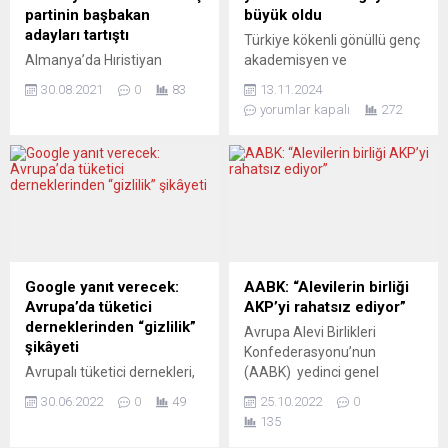
düzenlemenin askıya
ikiyüzlülükle yöneten 1980’li
partinin başbakan
büyük oldu
alınmasına yönelik Grenoble
yılların sistemine sahip
adayları tartıştı
Türkiye kökenli gönüllü genç
Belediyesi’nin itirazını
olmaya devam ediyor.
Almanya’da Hıristiyan
akademisyen ve
değerlendirmek üzere
(İngiltere’ye)...
Demokrat Birlik Partilerinin
öğrencilerden oluşan ve
bugün oturum düzenlendi.
30.08.2021
0
83
13.11.2024
(CDU-CSU) adayı Armin
geçtiğimiz yıl Frankfurt’un
Yaklaşık iki saat süren...
yorumlar kapalı
272
Laschet, Yeşiller Partisi’nin
“Entegrasyon Ödülü”nü alan
adayı Annalena Baerbock ve
Hessen Eğitim
Sosyal Demokrat Parti’nin
Platformu’nun altıncı kez
(SPD) adayı Olaf Scholz,
gerçekleştirdiği Eğitim Fuarı,
televizyonda programında
yine yoğun ilgiyle karşılandı.
Afganistan ve koronavirüs
Frankfurt ve çevresinden
(Covid-19) ile mücadele gibi
çok sayıda genç ve aileleri,
konuları tartıştı. Scholz, bu
Almanya’daki mesleki ve
tartışmadan da kârlı çıkan
akademik eğitim konusunda
Google yanıt verecek:
AABK: “Alevilerin birliği
aday oldu. SPD’nin adayı
en ayrıntılı ve güncel bilgilere
Avrupa’da tüketici
AKP’yi rahatsız ediyor”
Olaf Scholz gelecek ay
ulaşma şansı buldular.
derneklerinden “gizlilik”
Avrupa Alevi Birlikleri
yapılacak seçimlerde
Frankfurt...
şikâyeti
Konfederasyonu’nun
Başbakan...
Avrupalı tüketici dernekleri,
(AABK) yedinci genel
ABD’li teknoloji şirketi
kurulunda bir konuşma
30.06.2022
0
49
25.10.2022
0
Google’ı hesap kayıt
yapan Genel Başkan
135
süreciyle ilgili olarak kişisel
Hüseyin Mat, birliğin