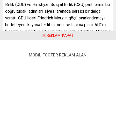
Birlik (CDU) ve Hıristiyan Sosyal Birlik (CSU) partilerinin bu
doğrultudaki adımları, siyasi arenada sarsıcı bir dalga
yarattı. CDU lideri Friedrich Merz’in göçü sınırlandırmayı
hedefleyen iki yasa teklifini meclise taşıma planı, AfD’nin
“yangın duvarı yıkılıyor” çıkışıyla gerilimi artırırken, Almanya
REKLAMI KAPAT
Sosyal Demokrat Parti (SPD) ve Birlik 90/Yeşiller Partisi
(Yeşiller), bu girişimlerin hem hukuksal sınırları
aşabileceğini hem de toplumu daha da
MOBİL FOOTER REKLAM ALANI
kutuplaştırabileceğini savunuyor.
Sağ popülist AfD’nin giderek güçlenen etkisi,
CDU/CSU’nun yasa tekliflerini meclisten geçirmek için
gereken desteği sağlamada kritik bir rol oynuyor. Ancak
burada temel bir soru ortaya çıkıyor: Almanya’daki siyasi
partilerin aşırı sağcı bir hareketle iş birliğine mesafeli
durmasını ifade eden “yangın duvarı” (güvenlik duvarı)
ilkesi, CDU/CSU’nun pragmatik yaklaşımlarına
dayanabilecek mi? Parti seçmeninin yüzde 73’ünün AfD ile