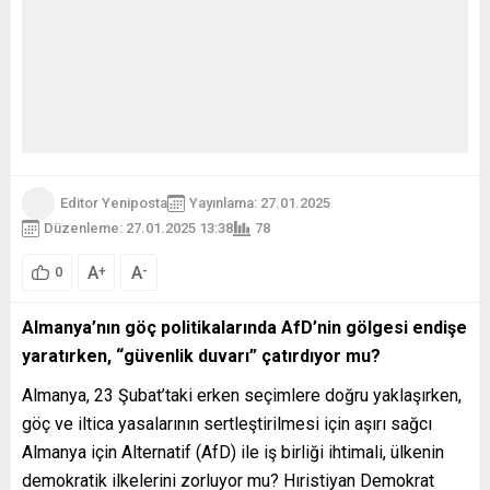
Editor Yeniposta
Yayınlama: 27.01.2025
Düzenleme: 27.01.2025 13:38
78
A
A
+
-
0
Almanya’nın göç politikalarında AfD’nin gölgesi endişe
yaratırken, “güvenlik duvarı” çatırdıyor mu?
Almanya, 23 Şubat’taki erken seçimlere doğru yaklaşırken,
göç ve iltica yasalarının sertleştirilmesi için aşırı sağcı
Almanya için Alternatif (AfD) ile iş birliği ihtimali, ülkenin
demokratik ilkelerini zorluyor mu? Hıristiyan Demokrat