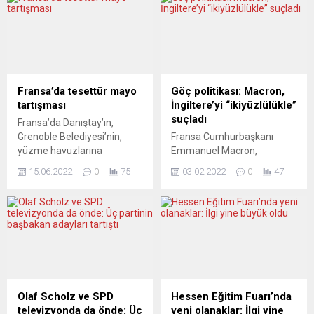
Fransa’da tesettür mayo
Göç politikası: Macron,
tartışması
İngiltere’yi “ikiyüzlülükle”
suçladı
Fransa’da Danıştay’ın,
Grenoble Belediyesi’nin,
Fransa Cumhurbaşkanı
yüzme havuzlarına
Emmanuel Macron,
kadınların tesettürlü
“İngilizler, ekonomik göçü
15.06.2022
0
75
03.02.2022
0
47
mayoyla girebilmesine izin
ikiyüzlülükle yöneten 1980’li
veren düzenlemenin askıya
yılların sistemine sahip
alınmasına ilişkin itirazına
olmaya devam ediyor“
yönelik kararı gelecek
ifadesini kullandı. Macron,
günlerde vermesi
La Voix du Nord gazetesine
bekleniyor. Danıştay’da
verdiği demeçte, İngilizlerle
Grenoble kentinin yüzme
gerçeğe dayalı bir diyaloğun
havuzlarına kadınların
yeniden inşa edilmesi
tesettürlü mayoyla
gerektiğini kaydetti.
Olaf Scholz ve SPD
Hessen Eğitim Fuarı’nda
girebilmesine izin veren
“İngilizler, ekonomik göçü
televizyonda da önde: Üç
yeni olanaklar: İlgi yine