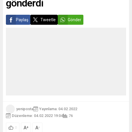
gönderdi
Paylaş
Tweetle
Gönder
yeniposta
Yayınlama: 04.02.2022
Düzenleme: 04.02.2022 19:04
76
A
A
+
-
0