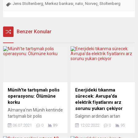
Jens Stoltenberg
Merkez bankası
nato
Norveç
Stoltenberg
,
,
,
,
Benzer Konular
Münih’te tartışmalı polis
Enerjideki tıkanma
operasyonu: Ölümüne
sürecek: Avrupa’da
korku
elektrik fiyatlarını arz
sorunu yukarı çekiyor
Almanya’nın Münih kentinde
tartışmalı bir polis
Salgının ardından artan
operasyonunda 53
enerji tüketim talebiyle
06.07.2021
0
89
12.02.2022
0
95
yaşındaki Fransız Jacques
birlikte küresel bazda
M. adlı tramvay yolcusu,
elektrik fiyatlarının artışını