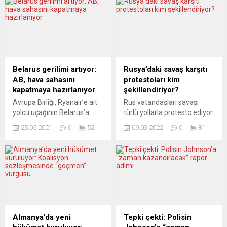
boğazına diziyle bastıran
bu yıl da sürdürmesi
polise çok ciddi
bekleniyor. Başta gelişmiş
suçlamalarda bulundu. M.
ekonomiler olmak üzere
“Ölümüne korktum. Nefes
küresel ölçekte tüketim
alamadım. Polis memuru
talebi arttıkça elektrik
dakikalarca boynuma diziyle
fiyatları yükseliş eğilimini
bastırdı” dedi. Münih’teki
sürdürmeye devam
Belarus gerilimi artıyor:
Rusya’daki savaş karşıtı
tartışmalı bir polis
ederken, arz tarafında
AB, hava sahasını
protestoları kim
operasyonunun yankıları
görülen sıkıntılar, Avrupa’nın
kapatmaya hazırlanıyor
şekillendiriyor?
sürüyor. İsartor tramvay
enerji güvenliğine ilişkin
Avrupa Birliği, Ryanair’e ait
Rus vatandaşları savaşı
istasyonunda Şubat 2020’de
riskleri artırıyor. Avrupa
yolcu uçağının Belarus’a
türlü yollarla protesto ediyor:
meydana gelen olayda...
elektrik fiyatları, bölgenin
bomba ihbarı gerekçesiyle
Yasaklanan sokak
en...
25.05.2021
0
52
09.03.2022
0
81
indirilmesi ve uçaktaki bir
gösterilerinde şiddet
muhalif Belaruslu
görmeyi göze alıyorlar,
gazetecinin gözaltına
bildiriler imzalıyorlar, kültür
alınmasını kınayarak, yeni
sektörü çalışanları kamu
yaptırımlar uygulanması ve
işverenlerini boykot ediyor.
bu ülkeye ait hava yolu
Ancak halkın çoğunluğu
şirketlerine AB hava sahası
hükümetin izlediği rotayı
ile havaalanlarını
desteklemeye devam
kullandırmama kararı aldı.
ediyor. Yorumcular, farklı
Almanya’da yeni
Tepki çekti: Polisin
İngiltere Belarus
aktörlerin oynadığı rolü ve