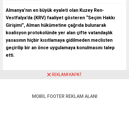
Almanya’nın en büyük eyaleti olan Kuzey Ren-
Vestfalya’da (KRV) faaliyet gösteren “Seçim Hakkı
Girişimi”, Alman hükümetine çağrıda bulunarak
koalisyon protokolünde yer alan çifte vatandaşlık
yasasının hiçbir kısıtlamaya gidilmeden meclisten
geçirilip bir an önce uygulamaya konulmasını talep
etti.
REKLAMI KAPAT
KRV Seçim Hakkı Girişimi Başkanı Bahattin Gemici,
Almanya Sosyal Demokrat Partisi (SPD), Yeşiller ve Hür
Demokrat Partiden (FDP) oluşan koalisyon partilerine birer
MOBİL FOOTER REKLAM ALANI
mektup yazarak Türklerin de diğer milletler gibi Almanya’da
çifte vatandaş olmasının yolunu açacak olan uygulamanın
başlatılmasını istedi.
Gemici, Almanya’daki Türk toplumunun 40 yıldır eşit haklar