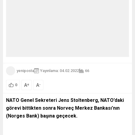
yeniposta
Yayınlama: 04.02.2022
66
A
A
+
-
0
NATO Genel Sekreteri Jens Stoltenberg, NATO’daki
görevi bittikten sonra Norveç Merkez Bankası’nın
(Norges Bank) başına geçecek.