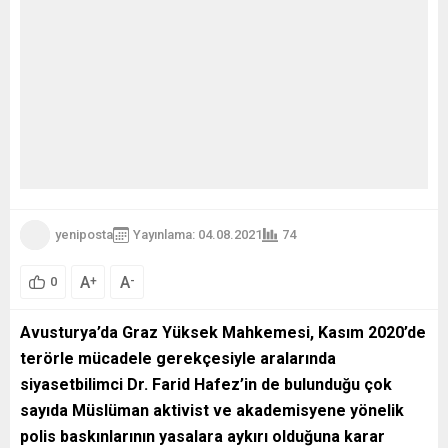
yeniposta
Yayınlama: 04.08.2021
74
A
A
+
-
0
Avusturya’da Graz Yüksek Mahkemesi, Kasım 2020’de
terörle mücadele gerekçesiyle aralarında
siyasetbilimci Dr. Farid Hafez’in de bulunduğu çok
sayıda Müslüman aktivist ve akademisyene yönelik
polis baskınlarının yasalara aykırı olduğuna karar