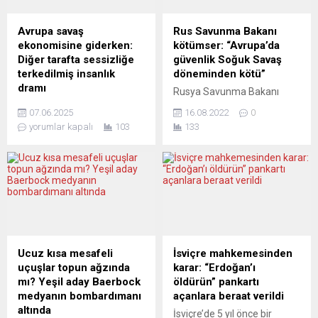
Avrupa savaş
Rus Savunma Bakanı
ekonomisine giderken:
kötümser: “Avrupa’da
Diğer tarafta sessizliğe
güvenlik Soğuk Savaş
terkedilmiş insanlık
döneminden kötü”
dramı
Rusya Savunma Bakanı
Avrupa, bir dönüm
Sergey Şoygu, Ukrayna
07.06.2025
16.08.2022
0
noktasına doğru
Silahlı Kuvvetleri’nin askeri
yorumlar kapalı
103
133
sürükleniyor. Rusya’nın
operasyonlarının
artan tehditleri gerekçesiyle
Washington ve Londra’da
NATO savunma doktrininde
planlandığını ve
tarihi bir kırılma yaşanıyor.
uygulandığını ileri sürdü.
Perşembe günü toplanan
Rusya Savunma Bakanı
NATO savunma bakanları,
Sergey Şoygu, Avrupa’da
savunma harcamalarında
güvenlik alanındaki
keskin bir artışı öngören yeni
durumun, Soğuk Savaş
kapasite hedeflerinde
dönemindeki durumdan
Ucuz kısa mesafeli
İsviçre mahkemesinden
uzlaştı. ABD artık sadece
daha kötü olduğunu söyledi.
uçuşlar topun ağzında
karar: “Erdoğan’ı
yüzde 2 değil, gayrisafi
Şoygu, 10’uncu Moskova
mı? Yeşil aday Baerbock
öldürün” pankartı
yurtiçi hasılanın yüzde 5’ine
Uluslararası Güvenlik
medyanın bombardımanı
açanlara beraat verildi
denk gelen bir savunma
Konferansı’nda yaptığı
altında
İsviçre’de 5 yıl önce bir