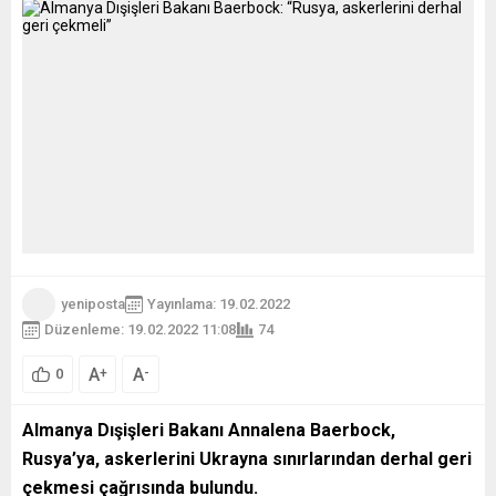
yeniposta
Yayınlama: 19.02.2022
Düzenleme: 19.02.2022 11:08
74
A
A
+
-
0
Almanya Dışişleri Bakanı Annalena Baerbock,
Rusya’ya, askerlerini Ukrayna sınırlarından derhal geri
çekmesi çağrısında bulundu.