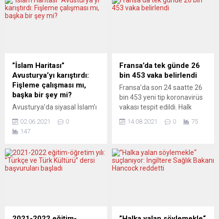
”İslam Haritası”
Fransa’da tek günde 26
Avusturya’yı karıştırdı:
bin 453 vaka belirlendi
Fişleme çalışması mı,
Fransa’da son 24 saatte 26
başka bir şey mi?
bin 453 yeni tip koronavirüs
Avusturya’da siyasal İslam’ı
vakası tespit edildi. Halk
merkeze alan bir çalışma
Sağlığı Kurumunun
02.06.2021
0
14.08.2021
0
75
kapsamında yayınlanan
açıkladığı verilere göre,
147
“İslam Haritası” bazı İslami
Covid-19 saptanan kişi
derneklerin ve politikacıların
sayısı son 24 saatte 26 bin
tepkisiyle karşılandı.
453 artışla 6 milyon 425 bin
Muhafazakâr Müslümanlar
436’ya yükseldi. Son 24
“İslam Haritası”nı bir
saatte 74 kişinin hayatını
“fişleme çalışması” olarak
kaybetmesiyle ülkede virüse
değerlendirirken, ortada
bağlı can kaybı sayısı 112...
böyle nitelenecek bir girişim
olmadığını söyleyen “laik ve
2021-2022 eğitim-
”Halka yalan söylemekle“