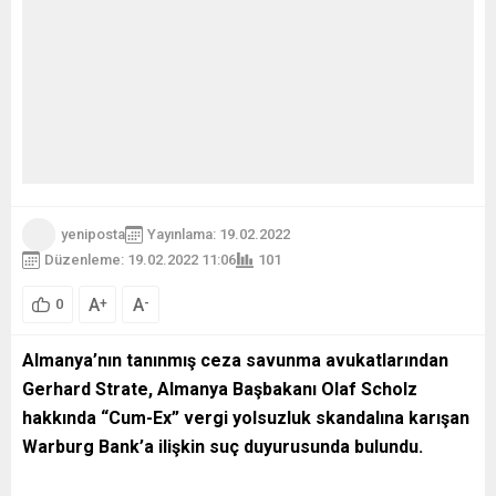
yeniposta
Yayınlama: 19.02.2022
Düzenleme: 19.02.2022 11:06
101
A
A
+
-
0
Almanya’nın tanınmış ceza savunma avukatlarından
Gerhard Strate, Almanya Başbakanı Olaf Scholz
hakkında “Cum-Ex” vergi yolsuzluk skandalına karışan
Warburg Bank’a ilişkin suç duyurusunda bulundu.