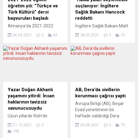
inançlı Müslümanlar” ise
öğretim yılı: ”Türkçe ve
suçlanıyor: İngiltere
yanlış atılmış bir adımdan
Türk Kültürü” dersi
Sağlık Bakanı Hancock
söz edilemeyeceğini belirtti.
başvuruları başladı
reddetti
Siyasal İslam
Almanya’da 2021-2022
İngiltere Sağlık Bakanı Matt
Dökümantasyon Merkezi...
eğitim ve öğretim yılı için
Hancock, Başbakan Boris
06.05.2021
0
65
28.05.2021
0
70
Türkçe ve Türk Kültürü dersi
Johnson’ın eski
başvuruları başladı.
başdanışmanı Dominic
Stuttgart
Cummings tarafından
Başkonsolosluğu’ndan
yöneltilen “koronavirüsle
yapılan açıklamaya göre
(Covid-19) mücadelede,
başvurular Eğitim
hükümetin başarısız
Ataşeliği’nin hazırlamış
politikaları nedeniyle
olduğu “https://turkcem.de”
binlerce kişinin gereksiz
adresinden yapılabilir. Bu
yere hayatını kaybettiği ve
Yazar Doğan Akhanlı
AB, Dera’da sivillerin
adresten yapılan başvurular,
kendisinin halka yalan
yaşamını yitirdi: İnsan
korunması çağrısı yaptı
hem ataşeliğin hem de
söylediği” suçlamalarını
haklarının tavizsiz
Avrupa Birliği (AB), Beşar
çocuğun kayıtlı olduğu
reddetti. Avam
savunucusuydu
Esad yönetiminin bir
okulun e-posta adresine
Kamarası’nda konuşan
Uzun yıllardır Köln’de
haftadır saldırdığı Dera
gidiyor. Yeni öğrenim
Hancock, Cummings’in
yaşayan yazar Doğan
ilindeki sivillerin korunması
yılında, bu dönemdekinden
parlamento komitesinde
31.10.2021
0
05.08.2021
0
70
Akhanlı, akciğer kanserine
ve siyasi çözümün yol
farklı okula devam edecek...
Covid-19 salgınının ilk
106
yenik düştü ve Berlin’de
haritasına bağlı kalınması
dönemlerinde hükümetin