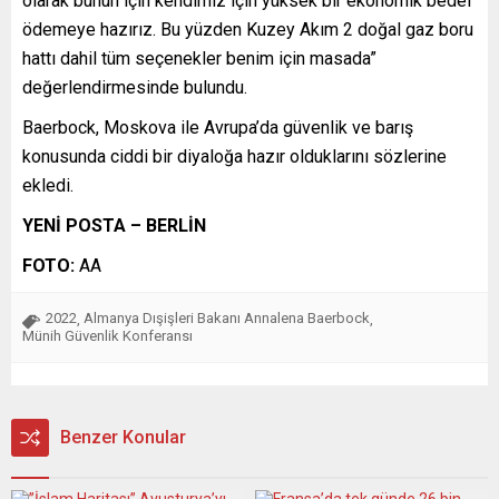
olarak bunun için kendimiz için yüksek bir ekonomik bedel
ödemeye hazırız. Bu yüzden Kuzey Akım 2 doğal gaz boru
hattı dahil tüm seçenekler benim için masada”
değerlendirmesinde bulundu.
Baerbock, Moskova ile Avrupa’da güvenlik ve barış
konusunda ciddi bir diyaloğa hazır olduklarını sözlerine
ekledi.
YENİ POSTA – BERLİN
FOTO:
AA
2022
Almanya Dışişleri Bakanı Annalena Baerbock
,
,
Münih Güvenlik Konferansı
Benzer Konular