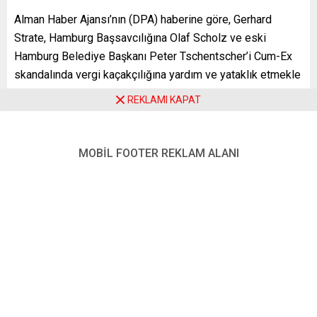
Alman Haber Ajansı’nın (DPA) haberine göre, Gerhard
Strate, Hamburg Başsavcılığına Olaf Scholz ve eski
Hamburg Belediye Başkanı Peter Tschentscher’i Cum-Ex
skandalında vergi kaçakçılığına yardım ve yataklık etmekle
suçlayarak suç duyurusunda bulundu.
REKLAMI KAPAT
Strate, iki Sosyal Demokrat Parti (SPD) politikacısını 2016
yılında Hamburg merkezli Warburg Bank’ın Cum-Ex adı
MOBİL FOOTER REKLAM ALANI
verilen şüpheli hisse senedi anlaşmalarıyla devlet
hazinesinden aldığı 47 milyon avroluk vergi iadelerini
zamanında geri talep etmemekle suçladı.
Vergi iadelerini Warburg Bank’tan talep etmekten
kaçınmanın “zor bir yasal karar” olmadığını savunan Strate,
aksine vergileri geri talep etmeyerek bankaya “keyfi bir
muamele” yapıldığını ve bunun cezai olarak vergi
kaçakçılığına yardım olarak değerlendirilmesi gerektiğini
belirtti.