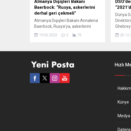
Almanya Dışişleri Bakanı
DSÖ’den
Baerbock: “Rusya, askerlerini
“2021’d
derhal geri çekmeli”
Dünya Sa
Almanya Dışişleri Bakanı Annalena
Direktö
Baerbock, Rusya’ya, askerlerini
Ghebreye
Ukrayna sınırlarından derhal geri
nedeniy
19.02.2022
0
73
23.12.
çekmesi çağrısında bulundu.
sancılı g
Annalena Baerbock, Münih Güvenlik
gerektiği
Konferansında yaptığı konuşmada,
19 salgı
”Rusya’yı askerlerini derhal geri
zamanda 
çekmeye çağırıyoruz” dedi.
dayanışm
Hızlı M
Rusya’nın, Ukrayna sınırına asker
olmalı“ 
konuşlandırmasıyla “kabul edilemez
Ghebreye
bir tehdit” oluşturduğunu kaydeden
merkezin
Alman Bakan, “Ama bu tehdit aynı
Hakkım
zamanda hepimize ve
Avrupa’daki...
Künye
Medya B
Datensch