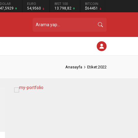
DOLAR
EURO
BIST 100
BITCOIN
47,5929
54,9560
13.798,82
$64451
Anasayfa
Etiket:2022