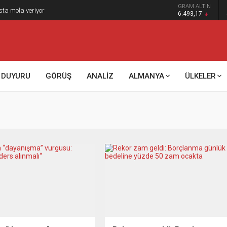
GRAM ALTIN
sta mola veriyor
6.493,17
DUYURU
GÖRÜŞ
ANALİZ
ALMANYA
ÜLKELER