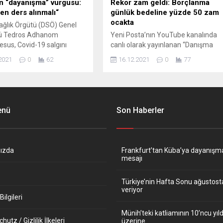
 “dayanışma” vurgusu:
Rekor zam geldi: Borçlanma
en ders alınmalı“
günlük bedeline yüzde 50 zam
ocakta
ğlık Örgütü (DSÖ) Genel
rü Tedros Adhanom
Yeni Posta’nın YouTube kanalında
sus, Covid-19 salgını
canlı olarak yayınlanan “Danışma
le 2021’in tüm dünyada
Saati”nde, sosyal güvenlik uzmanı
2021
0
62
16.12.2021
0
77
eçtiğini ve ders alınması
Muhsin Soysal yurtdışı borçlanması
ni belirterek “2022, Covid-
ile sosyal güvenlik alanında merak
nının sonu olmalı. Ama aynı
edilen konuları detayları ile birlikte
başka bir şeyin, yeni bir
bu akşam canlı yayında Almanya
a çağının da başlangıcı
saati ile 19’da açıklayacak. Asgari
enü
Son Haberler
dedi. DSÖ Genel Direktörü
ücrete rekor zammı ve borçlanma
sus, örgütün Cenevre’deki
günlük nedeline yüzde 50 zammı
de yaptığı...
da konuşacak olan...
ızda
Frankfurt’tan Küba’ya dayanışm
mesajı
Türkiye’nin Hafta Sonu ağustos
veriyor
ilgileri
Münih’teki katliamının 10’ncu y
utz / Gizlilik İlkeleri
üzerine