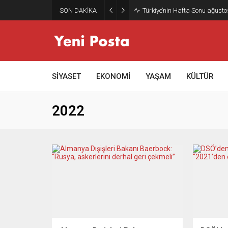
SON DAKİKA
Türkiye’nin Hafta Sonu ağusto
SİYASET
EKONOMİ
YAŞAM
KÜLTÜR
2022