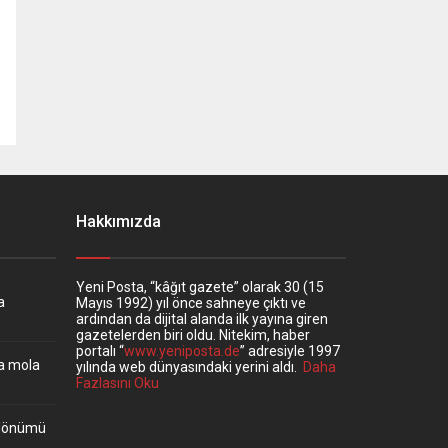
Hakkımızda
Yeni Posta, “kâğıt gazete” olarak 30 (15
a
Mayıs 1992) yıl önce sahneye çıktı ve
ardından da dijital alanda ilk yayına giren
gazetelerden biri oldu. Nitekim, haber
portalı “
www.yeniposta.de
” adresiyle 1997
ta mola
yılında web dünyasındaki yerini aldı.
Daha
Fazlasını Oku
ıldönümü