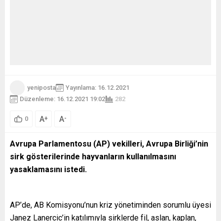
yeniposta
Yayınlama: 16.12.2021
Düzenleme: 16.12.2021 19:02
282
A
A
+
-
0
Avrupa Parlamentosu (AP) vekilleri, Avrupa Birliği’nin
sirk gösterilerinde hayvanların kullanılmasını
yasaklamasını istedi.
AP’de, AB Komisyonu’nun kriz yönetiminden sorumlu üyesi
Janez Lanercic’in katılımıyla sirklerde fil, aslan, kaplan,