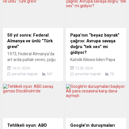
50 yıl sonra: Federal
Papa’nın “beyaz bayrak”
Almanya ve ünlü “Türk
çağrısı: Avrupa savaşa
grevi”
doğru “tek ses” mi
gidiyor?
1973, Federal Almanya’da
art arda patlak veren, çoğu
Katolik Kilisesi lideri Papa
da yasalara sığmayan
Francesco, Rusya’nın
14.01.2024
12.03.2024
grevlerin yılıydı. Ancak o yılı,
Ukrayna’yı işgaliyle ilgili
yorumlar kapalı
541
yorumlar kapalı
76
“Türk işçilerinin” Köln Ford
‘beyaz bayrak’ çekmesi
fabrikasındaki ünlü yasa dışı
tavsiyesinde bulununca
grevi damgalamıştı. Bu
Alman siyset ve medyası
konuyu uzun bir süredir
çağrıyı “dehçet verici“ olarak
araştıran gazeteci ve
algıladı. Papa’nın, İsviçre
belgesel filmci Orhan Çalışır,
Radyo-Televizyonu’na (RSI)
50 yıl sonra o günleri ve
yaptığı açıklamada Türkiye
Baha Targün başta olmak
de dahil uluslararası
üzere dirençli...
aktörlerin müzakerelerde
Tehlikeli oyun: ABD
Google’ın duruşmaları
arabuluculuğa hazır