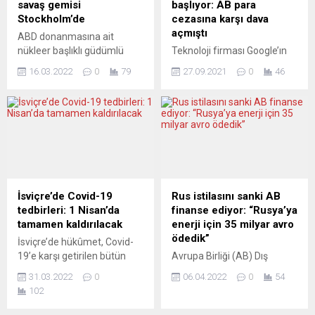
savaş gemisi
başlıyor: AB para
olduğunu
Stockholm’de
cezasına karşı dava
söyleyerek, Ukrayna’yı
açmıştı
ABD donanmasına ait
ölümlere son vermek için
nükleer başlıklı güdümlü
Teknoloji firması Google’ın
Rusya ile müzakerelere
füze taşıyabilen USS Forrest
Android işletim sisteminde
başvurmaya çağırması pek
16.03.2022
0
79
27.09.2021
0
46
Sherman adlı savaş
piyasa egemenliğini kötüye
çok...
gemisinin, İsveç’in başkenti
kullandığı gerekçesiyle
Stockholm’de Frihamnen
Avrupa Birliği (AB)
Limanı’na demir attığı
tarafından kesilen 4,34
bildirildi. İsveç Silahlı
milyar avro para cezasına
Kuvvetleri Basın Sözcüsü
karşı açtığı davanın
Jonas Olsson, geminin
duruşmaları başladı.
Baltık Denizi’nde tatbikata
Merkezi Lüksemburg’ta
katıldığını, daha sonra
bulunan AB’nin en yüksek
İsviçre’de Covid-19
Rus istilasını sanki AB
Stockholm’e geldiğini
mahkemesi Avrupa Adalet
tedbirleri: 1 Nisan’da
finanse ediyor: “Rusya’ya
söyledi. Tatbikatın gizliliği
Divanı yapısı içinde yer alan
tamamen kaldırılacak
enerji için 35 milyar avro
nedeniyle geminin neden
AB Genel Mahkemesi, bu
ödedik”
İsviçre’de hükûmet, Covid-
Stockholm’de olduğunu
hafta boyunca ABD
19’e karşı getirilen bütün
Avrupa Birliği (AB) Dış
açıklayamayacağını aktaran
merkezli Google’ın AB...
tedbirlerin 1 Nisan’dan
İlişkiler ve Güvenlik Politikası
Olsson,...
31.03.2022
0
06.04.2022
0
54
itibaren kaldırılacağını
Yüksek Temsilcisi Josep
102
duyurdu. Bakanlar Kurulu
Borrell, AB’nin Rusya’ya
toplantısının ardından
savaşın başından beri enerji