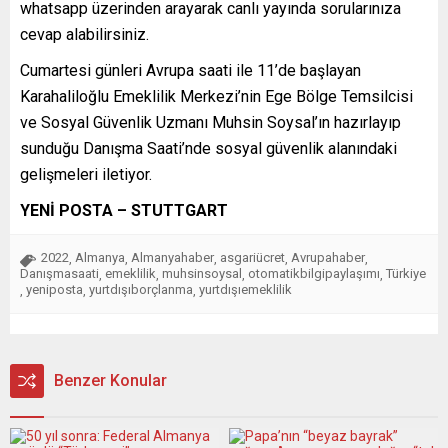
whatsapp üzerinden arayarak canlı yayında sorularınıza
cevap alabilirsiniz.
Cumartesi günleri Avrupa saati ile 11’de başlayan
Karahaliloğlu Emeklilik Merkezi’nin Ege Bölge Temsilcisi
ve Sosyal Güvenlik Uzmanı Muhsin Soysal’ın hazırlayıp
sunduğu Danışma Saati’nde sosyal güvenlik alanındaki
gelişmeleri iletiyor.
YENİ POSTA – STUTTGART
2022
Almanya
Almanyahaber
asgariücret
Avrupahaber
,
,
,
,
,
Danışmasaati
emeklilik
muhsinsoysal
otomatikbilgipaylaşımı
Türkiye
,
,
,
,
yeniposta
yurtdışıborçlanma
yurtdışıemeklilik
,
,
,
Benzer Konular