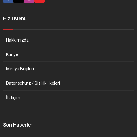
konuşmada, ”Rusya’yı
askerlerini derhal geri
çekmeye çağırıyoruz” dedi.
Hızlı Menü
Rusya’nın, Ukrayna sınırına
asker konuşlandırmasıyla
“kabul edilemez bir tehdit”
oluşturduğunu kaydeden
Hakkımızda
Alman Bakan, “Ama bu
tehdit aynı zamanda
Künye
hepimize ve Avrupa’daki...
Medya Bilgileri
Datenschutz / Gizlilik İlkeleri
İletişim
Son Haberler