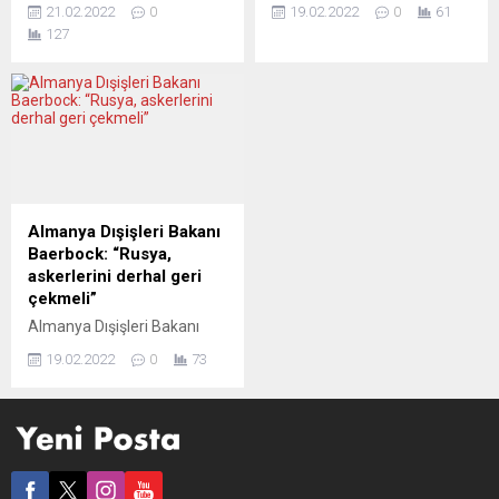
Münih Güvenlik Konferansı
Stoltenberg, Rusya Dışişleri
21.02.2022
0
19.02.2022
0
61
için Almanya’ya gelen İBB
Bakanı Sergey Lavrov’u yeni
127
Başkanı İmamoğlu, bir
bir mektupla bir kez daha
kafede üniversiteli gençlerle
diyaloğa davet ettiğini
bir araya geldi. İmamoğlu’na
söyledi. Stoltenberg, “Soğuk
sevgi gösterisinde bulunan
Savaş’tan bu yana
gençler “Başkanım
Avrupa’da bu kadar fazla
seçilmenizle hayatımızda ilk
muharebeye hazır asker
kez Türkiye’de siyasette iyi
yığılması görmedik” dedi.
bir şey olabileceğini de
Münih Güvenlik
gördük” dediler “Dünya
Konferansı’nda konuşma
Almanya Dışişleri Bakanı
siyasetine ve ekonomisine
yapan Stoltenberg,
Baerbock: “Rusya,
yön veren liderler ve kanaat
Rusya’nın Ukrayna
askerlerini derhal geri
önderlerinin“ katıldığı Münih
sınırından kuvvetlerini
çekmeli”
Güvenlik Konferansı’nın bu...
çekmediğini, aksine
Almanya Dışişleri Bakanı
güçlendirdiğini, çatışma
Annalena Baerbock,
riski...
19.02.2022
0
73
Rusya’ya, askerlerini
Ukrayna sınırlarından derhal
geri çekmesi çağrısında
bulundu. Annalena
Baerbock, Münih Güvenlik
Konferansında yaptığı