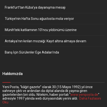
Frankfurt’tan Küba’ya dayanışma mesajı
Türkiye’nin Hafta Sonu ağustosta mola veriyor
Münih’teki katliamının 10’ncu yıldönümü üzerine
Antakya’nın kırılan mozaiği: Kayıt altına almaya devam
Barış İçin Sürülenler Ege Adaları’nda
Hakkımızda
Yeni Posta, “kâğıt gazete” olarak 30 (15 Mayıs 1992) yıl önce
sahneye çıktı ve ardından da dijital alanda ilk yayına giren
gazetelerden biri oldu. Nitekim, haber portalı “
www.yeniposta.de
”
adresiyle 1997 yılında web dünyasındaki yerini aldı.
Daha Fazlasını
Oku