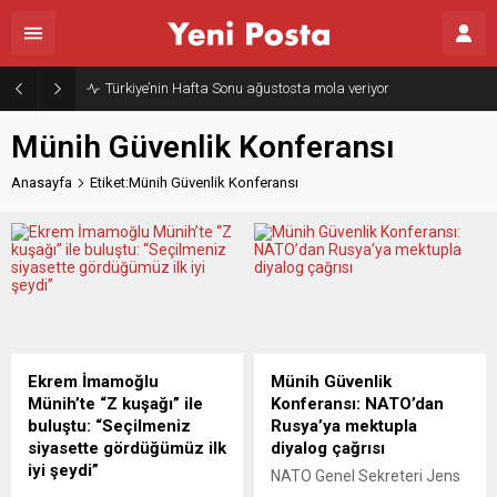
Türkiye’nin Hafta Sonu ağustosta mola veriyor
Münih Güvenlik Konferansı
Anasayfa
Etiket:Münih Güvenlik Konferansı
Ekrem İmamoğlu
Münih Güvenlik
Münih’te “Z kuşağı” ile
Konferansı: NATO’dan
buluştu: “Seçilmeniz
Rusya’ya mektupla
siyasette gördüğümüz ilk
diyalog çağrısı
iyi şeydi”
NATO Genel Sekreteri Jens