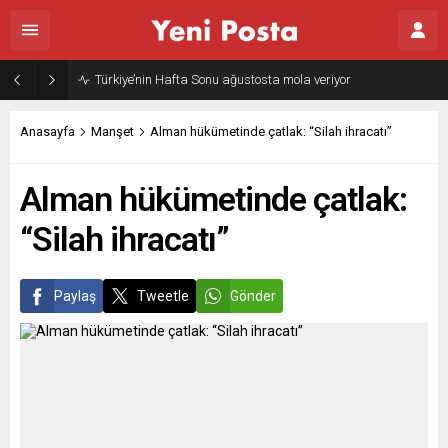
Gazze’nin geleceği: Teknokratik kontrol mü, kolonializm mi?
Anasayfa
Manşet
Alman hükümetinde çatlak: “Silah ihracatı”
Alman hükümetinde çatlak:
“Silah ihracatı”
Paylaş
Tweetle
Gönder