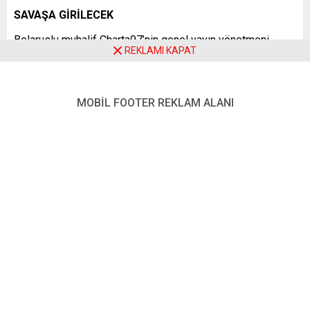
SAVAŞA GİRİLECEK
Belaruslu muhalif Charta97’nin genel yayın yönetmeni
REKLAMI KAPAT
Natalia Radina, Gordonua’da Belarus birliklerinin çok
yakında Ukrayna’da olacağına inanıyor:
“Belarus ordusunun savaşa girmesi artık yalnızca bir an
MOBİL FOOTER REKLAM ALANI
meselesi. Bunun yakında gerçekleşeceği bugün belli oldu.
Ancak açık olan bir şey daha var: Çatışmanın tırmanması,
Belarus’taki diktatörlük rejiminin düşüşünü hızlandırmaktan
başka bir işe yaramayacak. Lukaşenka, manevrayı asla
çıkamayacağı bir köşeye doğru yaptı.”
POLITYKA (Polonya)
ZAMANA OYNUYOR
Polityka, Lukaşenka’nın müşkül durumda olduğunu
düşünüyor:
“Ya halk protestoları yüzünden iktidarını kaybedecek ya da