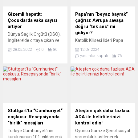
Gizemli hepatit:
Papa’nın “beyaz bayrak”
Çocuklarda vaka sayısı
çağrısı: Avrupa savaşa
artıyor
doğru “tek ses” mi
gidiyor?
Dünya Sağlık Örgütü (DSÖ),
İngiltere’de ortaya çıkan ve
Katolik Kilisesi lideri Papa
daha sonra çok sayıda
Francesco, Rusya’nın
28.05.2022
0
80
12.03.2024
ülkede görülen nedeni
Ukrayna’yı işgaliyle ilgili
yorumlar kapalı
76
belirsiz hepatit virüsünün
‘beyaz bayrak’ çekmesi
bulaştığı çocuk sayısının en
tavsiyesinde bulununca
az 650’ye çıktığını, 9
Alman siyset ve medyası
çocuğun virüs nedeniyle
çağrıyı “dehçet verici“ olarak
yaşamını yitirdiğini açıkladı.
algıladı. Papa’nın, İsviçre
Örgütten yapılan yazılı
Radyo-Televizyonu’na (RSI)
açıklamada, 5 Nisan’dan 26
yaptığı açıklamada Türkiye
Mayıs’a kadar merkeze
de dahil uluslararası
raporlanan vakaların
aktörlerin müzakerelerde
Stuttgart’ta “Cumhuriyet“
Ateşten çok daha fazlası:
incelenmesi sonucu mevcut
arabuluculuğa hazır
coşkusu: Resepsiyonda
ADA ile belirtilerinizi
durumda 33 ülkeden...
olduğunu
“birlik” mesajları
kontrol edin!
söyleyerek, Ukrayna’yı
Türkiye Cumhuriyeti’nin
Oyuncu Gamze Şenol sosyal
ölümlere son vermek için
kuruluşunun 101. yıldönümü
sorumluluk üstlenerek