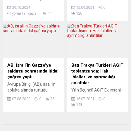
Rusya ile müzakerelere
Avrupa’da birçok kentte
Ailevi Akdeniz Ateşi (FMF)
başvurmaya çağırması pek
29.10.2024
12.09.2021
0
coşkuyla kutlandı. Baden
hakkında Türkiye kökenlileri
çok...
yorumlar kapalı
444
120
Württemberg eyaletinin
anadillerinde
başkentinde Stuttgart
bilgilendirmeye devam
Başkonsolosluğu‘nun
ediyor. Şenol, günümüzde
düzenlediği resepsiyonda
ADA adlı cep telefonu
“barış”, “ahenk” ve “birlik”
uygulaması ile FMF
vurgusu dikkat çekti.
belirtilerinin kontrol
Konuşmasında Türk
edilmesinin mümkün
Havacılık ve Uzay Sanayii
olduğunu belirtti. Oyuncu
AŞ TUSAŞ’a yönelik hain
Gamze Şenol, Ailevi Akdeniz
AB, İsrail’in Gazze’ye
Batı Trakya Türkleri AGİT
terör saldırısını
Ateşi’nin (FMF) Akdeniz
saldırısı sonrasında itidal
toplantısında: Hak
kınayan Ankara’da
bölgesinden gelenlerde
çağrısı yaptı
ihlalleri ve ayrımcılığı
Başkonsolos Makbule Koçak
daha sık görüldüğüne işaret
anlattılar
Avrupa Birliği (AB), İsrail’in
Kaçar Almanya’daki
ederek şu bilgileri aktardı:...
abluka altında tuttuğu
Yılın üçüncü AGİT Ek İnsani
insanımızın Alman toplumu
Gazze’ye yönelik
Boyut toplantısında ABTTF,
ile uyum ve barış içinde
07.08.2022
0
75
15.07.2021
0
saldırılarının ardından ”tüm
BTAYTD ve DEB partisi
yaşamaları...
148
taraflara” azami itidal
temsilcilerinden oluşan Batı
çağrısında bulundu. AB Dış
Trakya Türk heyeti, Batı
İlişkiler ve Güvenlik Politikası
Trakya Türk toplumunun
Yüksek Temsilcisi Josep
dijital çağda maruz kaldığı