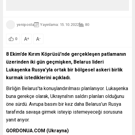
yeniposta
Yayınlama: 15.10.2022
80
A
A
+
-
0
8 Ekim’de Kırım Köprüsü’nde gerçekleşen patlamanın
üzerinden iki gün geçmişken, Belarus lideri
Lukaşenka Rusya’yla ortak bir bölgesel askeri birlik
kurmak istediklerini açıkladı.
Birliğin Belarus’ta konuşlandırılması planlanıyor. Lukaşenka
buna gerekçe olarak, Ukrayna’nın saldırı planları olduğunu
öne sürdü. Avrupa basını bir kez daha Belarus’un Rusya
tarafında savaşa girmek isteyip istemeyeceği sorusuna
yanıt arıyor.
GORDONUA.COM (Ukrayna)