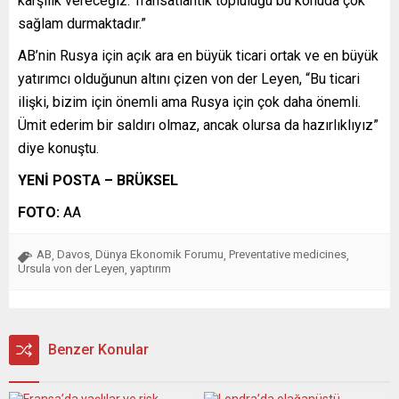
karşılık vereceğiz. Transatlantik topluluğu bu konuda çok
sağlam durmaktadır.”
AB’nin Rusya için açık ara en büyük ticari ortak ve en büyük
yatırımcı olduğunun altını çizen von der Leyen, “Bu ticari
ilişki, bizim için önemli ama Rusya için çok daha önemli.
Ümit ederim bir saldırı olmaz, ancak olursa da hazırlıklıyız”
diye konuştu.
YENİ POSTA – BRÜKSEL
FOTO:
AA
AB
Davos
Dünya Ekonomik Forumu
Preventative medicines
,
,
,
,
Ursula von der Leyen
yaptırım
,
Benzer Konular