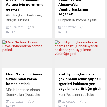
mercilere ilettiği belirtildi. Bu
başbakan...
Avrupa için ne anlama
Almanya’da
dozun...
geliyor?
Cumhurbaşkanını
seçecek
ABD Başkanı Joe Biden,
Birliğin Durumu
Dünyada ilk korona aşısını
konuşmasında ülke
geliştiren BioNTech
10.02.2023
0
16.12.2021
0
ekonomisine özel olarak
şirketinin kurucu ortağı Dr.
117
151
değindi. Demokrat Başkan,
Özlem Türeci Almanya’da
görev süresinin ilk iki yılında
Cumhurbaşkanını seçen
on iki milyon yeni istihdam
Federal Kongre’ye delege
yaratıldığını söyledi.
seçildi. Cumhurbaşkanını
Cumhuriyetçileri,
Meclis ve Federal Kongre 13
gelecekteki projeleri hayata
Şubat’ta seçecek. Prof.
geçirmek üzere işbirliği
Dr. Uğur Şahin ile
yapmaya çağırdı. Avrupa
koronavirüse karşı dünyada
basını, özellikle de Biden’ın
ilk aşıyı geliştiren
Münih’te İkinci Dünya
Yurtdışı borçlanmada
uyguladığı koruyucu
BioNTech’in kurucu ortağı
Savaşı’ndan kalma
çok önemli adım: Şüpheli
tedbirlere dikkat çekiyor.
olan Dr. Özlem Türeci
bomba patladı
işyerleri hakkında yeni
JYLLANDS-POSTEN
Almanya’da
uygulama yürürlüğe girdi
Münih kentinde Alman
(Danimarka) “Önce
cumhurbaşkanını seçen
Demiryolları (Deutsche
Yeni Posta’nın YouTube
Amerika” yaklaşımı...
Federal...
Bahn) şantiyesindeki sondaj
kanalında yayınlanan
02.12.2021
0
20.08.2021
0
çalışmaları esnasında İkinci
Danışma Saati adlı canlı
117
108