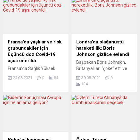
Fransa’da yaşlılar ve risk
Londra’da olağanüstü
grubundakiler için
hareketlilik: Boris
üçüncü doz Covid-19
Johnson gizlice evlendi
aşısı önerildi
Başbakan Boris Johnson,
Fransa’da Sağlık Yüksek
Britanyalıları “şoke” etti ve
Otoritesi (HAS), 65 yaş üstü
üçüncü kez dünya evine
24.08.2021
0
64
30.05.2021
0
ile risk grubunda olan kişiler
girdi. 2019 yılından bu yana
134
için üçüncü doz koronavirüs
nişanlısı olan ve geçen sene
(Covid-19) aşısı önerisinde
de bir erkek evlat sahibi
bulundu. HAS’tan yapılan
olduğu Carrie Symonds ile
açıklamada, heyetin 65 yaş
“gizlice” evlendi. Son
ve üstü ile hastalığı ağır
dakikaya kadar
geçirme riski bulunan
duyurulmayan nikâh töreni,
kişilere üçüncü doz Covid-19
Covid-19 tedbirleri
aşısı yapılması görüşünü
yüzünden 30 kişi ile sınırlı
resmi olarak gerekli
tutuldu. İlk kez bir
Biden’ın konuşması
Özlem Türeci