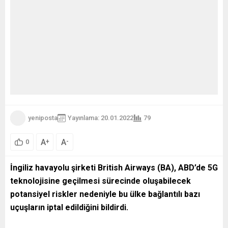
yeniposta
Yayınlama: 20.01.2022
79
A
A
+
-
0
İngiliz havayolu şirketi British Airways (BA), ABD’de 5G
teknolojisine geçilmesi sürecinde oluşabilecek
potansiyel riskler nedeniyle bu ülke bağlantılı bazı
uçuşların iptal edildiğini bildirdi.