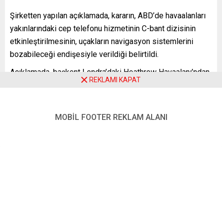
Şirketten yapılan açıklamada, kararın, ABD’de havaalanları
yakınlarındaki cep telefonu hizmetinin C-bant dizisinin
etkinleştirilmesinin, uçakların navigasyon sistemlerini
bozabileceği endişesiyle verildiği belirtildi.
Açıklamada, başkent Londra’daki Heathrow Havaalanı’ndan
REKLAMI KAPAT
Boston, Chicago, Los Angeles, New York, ve San
Francisco’ya yapılması planlanan “az sayıda” uçuşun iptal
edildiği kaydedildi.
MOBİL FOOTER REKLAM ALANI
Havayolu şirketinin açıklamasında, “Güvenlik, her zaman
önceliğimizdir. ABD’deki durumu yakından izliyoruz ve
önümüzdeki birkaç saat içinde programımızı gözden
geçirmeye devam edeceğiz” ifadeleri yer aldı.
ABD’DE TELEFON ŞİRKETLERİ VE 5G GEÇİŞİ
ABD’nin en büyük telefon şirketlerinden AT&T ve Verizon,
Federal Havacılık Dairesinin (FAA) talebi üzerine, 4 Ocak’ta