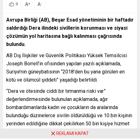
A
A
+
-
0
Avrupa Birliği (AB), Beşar Esad yönetiminin bir haftadır
saldırdığı Dera ilindeki sivillerin korunması ve siyasi
çözümün yol haritasına bağlı kalınması çağrısında
bulundu.
AB Dış İlişkiler ve Güvenlik Politikası Yüksek Temsilcisi
Joseph Borrell’in ofisinden yapılan yazılı açıklamada,
Suriye’nin güneybatısının “2018’den bu yana görülen en
kötü ve ölümcül şiddeti” yaşadığı belirtildi.
“Dera ve ötesinde ciddi bir tırmanma riski var”
değerlendirmesinde bulunulan açıklamada, ağır
bombardımanlarda kadın ve çocukların da aralarında
bulunduğu düzinelerce sivilin öldürüldüğü ve 10 bin kişinin
yerinden edildiğine dikkat çekilirken 50 bin kişiye hizmet
veren Dera Devlet Hastanesinin havan toplarıyla vurulduğu
REKLAMI KAPAT
aktarıldı.