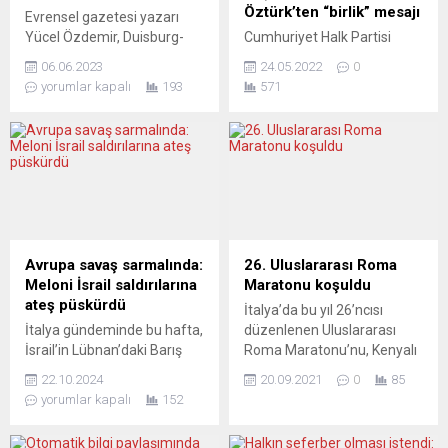
Öztürk’ten “birlik” mesajı
Evrensel gazetesi yazarı
Yücel Özdemir, Duisburg-
Cumhuriyet Halk Partisi
Essen Üniversitesi Öğretim
(CHP) Almanya
06.06.2023
24.05.2022
0
Üyesi Dr. İnci Öykü Yener-
örgütlenmeleri
yorumlar kapalı
193
571
Roderburg ile Türkiye
çerçevesinde toplantılar
seçimleri, göçmenlerin oy
devam ediyor. CHP
tercihleri ve tercihlerdeki
Nürnberg genel kurula gitti.
etkilerini konuştu. – AKP ve
CHP Nürnberg’in genel
Erdoğan’ın genel olarak yurt
kurulunda Başkan Rifat
dışında Türkiye
Çolak yeniden aday
ortalamasının üzerinde oy
olmazken, yeni kadronun
almasının başlıca nedenleri
başına, rakibi Hüseyin Eren’i
nedir sizce? Dr. İNCİ ÖYKÜ
geride bırakarak eski milli
Avrupa savaş sarmalında:
26. Uluslararası Roma
YENER-RODERBURG –
boksör ve sanayi teknisyeni
Meloni İsrail saldırılarına
Maratonu koşuldu
Genel olarak yurt dışındaki
Serhat Öztürk geçti. Genel
ateş püskürdü
İtalya’da bu yıl 26’ncısı
ülkelere...
kurulda İstanbul milletvekili
İtalya gündeminde bu hafta,
düzenlenen Uluslararası
Yunus Emre de hazır...
İsrail’in Lübnan’daki Barış
Roma Maratonu’nu, Kenyalı
Gücü askerlerine saldırısı ve
atletler erkeklerde Clement
22.10.2024
20.09.2021
0
85
Meloni’nin sığınmacılara
Kiprono Langat, kadınlarda
yorumlar kapalı
152
yönelik yeni politikası önemli
da Peris Lagat Jerono
yer tuttu. İtalya’da
kazandı. Yeni tip