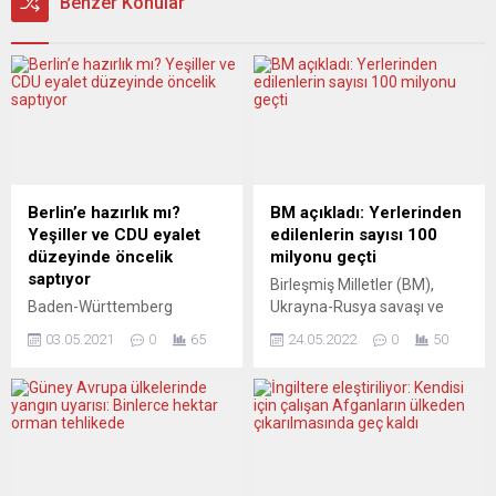
Benzer Konular
Berlin’e hazırlık mı?
BM açıkladı: Yerlerinden
Yeşiller ve CDU eyalet
edilenlerin sayısı 100
düzeyinde öncelik
milyonu geçti
saptıyor
Birleşmiş Milletler (BM),
Baden-Württemberg
Ukrayna-Rusya savaşı ve
eyaletinde koalisyon
yakın zamanda diğer
03.05.2021
0
65
24.05.2022
0
50
görüşmeleri süren
ülkelerde meydana gelen
Birlik’90/Yeşiller ve
çatışma ve iç savaşlar
Hıristiyan Demokrat Birlik
nedeniyle yerinden edilen
(CDU) partisinin, korona
kişi sayısının ilk defa 100
önlemleri, ekonomik düzen
milyonun üzerine çıktığını
politikaları ve finans olmak
bildirdi. BM Mülteciler
üzere üç ana noktada
Yüksek Komiseri Filippo