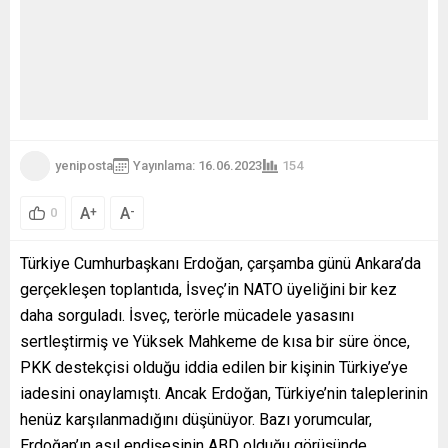
yeniposta
Yayınlama: 16.06.2023
154
A
A
+
-
0
Türkiye Cumhurbaşkanı Erdoğan, çarşamba günü Ankara’da
gerçekleşen toplantıda, İsveç’in NATO üyeliğini bir kez
daha sorguladı. İsveç, terörle mücadele yasasını
sertleştirmiş ve Yüksek Mahkeme de kısa bir süre önce,
PKK destekçisi olduğu iddia edilen bir kişinin Türkiye’ye
iadesini onaylamıştı. Ancak Erdoğan, Türkiye’nin taleplerinin
henüz karşılanmadığını düşünüyor. Bazı yorumcular,
Erdoğan’ın asıl endişesinin ABD olduğu görüşünde