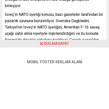
birleşiyor.
İsveç’in NATO üyeliği konusu, bazı gazeteler tarafından bir
pazarlık oyununa benzetiliyor. Svenska Dagbladet,
Türkiye’nin İsveç’in NATO üyeliğini, Amerikan F-16 savaş
uçağı satın alma niyetiyle ilişkilendirdiğini ve bu konuda
Kongre’de itirazlar olduğunu belirtiyor. Gerçek pazarlığın
REKLAMI KAPAT
ise Washington ile Ankara arasında olduğu ifade ediliyor.
Erdoğan’ın, Kongre’nin uçak satışına izin vermesi halinde,
ABD’nin itibarını koruyacağı bir teklif yaptığı iddia ediliyor.
MOBİL FOOTER REKLAM ALANI
Dagens Nyheter gazetesi ise bu durumu bir poker oyununa
benzeterek, Erdoğan’ın kozlarını Amerikalılardan önce
oynamaya ikna edilmesi gerektiğini vurguluyor. İsveç’in
NATO üyeliği, oyunun şartlarını değiştireceği için
Amerikalılar için yüksek risk taşıdığını belirten gazete,
NATO’nun daha güvenli bir ittifak haline geleceğini ve
Baltık Denizi’nin iç deniz haline gelmesiyle bölgedeki