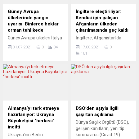
anlaştığı öğrenildi. İki
Grandi, yaptığı yazılı
partinin eyalet hükümeti için
açıklamada, 2021 sonuna
Güney Avrupa
İngiltere eleştiriliyor:
yaptığı pazarlıklarda, birinci
doğru dünya genelinde zorla
ülkelerinde yangın
Kendisi için çalışan
sırayı korona önlemlerinden
yerinden edilenlerin 90
uyarısı: Binlerce hektar
Afganların ülkeden
olumsuz yönde etkilenen
milyona yükseldiğini
orman tehlikede
çıkarılmasında geç kaldı
eğitim, sanat ve kültür
kaydederek, son...
Güney Avrupa ülkeleri İtalya
İngiltere, Afganistan’da
alanlarının ve şehir
ve İspanya’da artan hava
İngiliz kuvvetleri ve
merkezindeki mağazaların
31.07.2021
0
84
17.08.2021
0
sıcaklıkları nedeniyle yeni
personeli için çalışan
durumunun...
161
orman yangınlarının
Afganların ülkeden güvenli
çıkabileceği yönünde uyarı
şekilde çıkarılmasında geç
verildi. İtalyan basınında yer
kalmakla eleştiriliyor.
alan haberlere göre, ülkenin
Afganistan İçişleri
batısındaki Sardinya
Bakanlığının eski kıdemli
adasında geçen hafta sonu
NATO Danışmanı Charlie
Oristanese kırsalında 20 bin
Herbert, İngiliz hükümetinin,
hektar arazinin yandığı,
kendi silahlı kuvvetlerine
yaklaşık 1500 kişinin
yardım eden Afganların
Almanya’yı terk etmeye
DSÖ’den aşıyla ilgili
yerinden olduğu büyük
güvenliğinin sağlanarak
hazırlanıyor: Ukrayna
şaşırtan açıklama
yangının ardından Sivil
ülkeden çıkarılmasında
Büyükelçisi “herkesi”
Dünya Sağlık Örgütü (DSÖ),
Savunma Ajansı tarafından
yeterince hızlı hareket
incitti
gelişen kanıtların, yeni tip
yeni...
etmediği eleştirisinde
Ukrayna’nın Berlin
koronavirüs (Covid-19)
bulundu. Eski İngiliz ordu