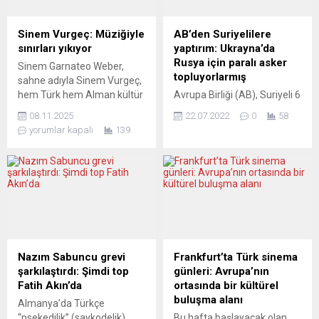
Sinem Vurgeç: Müziğiyle
AB’den Suriyelilere
sınırları yıkıyor
yaptırım: Ukrayna’da
Rusya için paralı asker
Sinem Garnateo Weber,
topluyorlarmış
sahne adıyla Sinem Vurgeç,
hem Türk hem Alman kültür
Avrupa Birliği (AB), Suriyeli 6
dünyasında özel bir yer
kişi ve 1 şirketi Rusya için
08.11.2025
22.07.2022
0
58
edinen bir sanatçı. Onun
Ukrayna’da savaşmak üzere
yorumlar kapalı
139
hikâyesi, göçle şekillenen bir
paralı asker topladıkları
kimliğin, müzikle yeniden
gerekçesiyle yaptırım
kök salmasının hikâyesi
listesine aldı. Resmi
aslında. Kiel’de başlayan,
gazetedeki ilgili kararda
İstanbul’da filizlenen,
“Suriye rejimi, Rusya’nın
Stuttgart’ta olgunlaşan bir
Ukrayna’ya yönelik sebepsiz
yaşam yolculuğu… Ve bu
ve haksız savaşına askeri de
yolculuğun merkezinde her
dahil olmak üzere her
zaman insan, duygu ve
alanda destek sağlıyor”
Nazım Sabuncu grevi
Frankfurt’ta Türk sinema
müzik...
ifadesi kullanıldı. Ukrayna’da
şarkılaştırdı: Şimdi top
günleri: Avrupa’nın
savaşmak üzere Suriyeli
Fatih Akın’da
ortasında bir kültürel
paralı...
buluşma alanı
Almanya’da Türkçe
“psekedilik” (saykodelik)
Bu hafta başlayacak olan