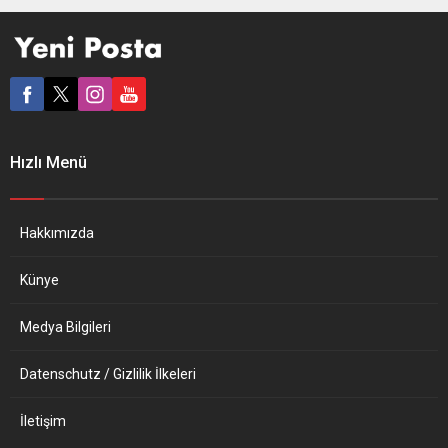
degli Angeli e dei Martiri
geçirerek, ulusal katkı
Bazilikası’nda yapılan resmi
beyanımız çerçevesinde
cenaze merasiminde David
anlaşmaya taraf olacağız“
Sassoli’nin eşi Alessandra
dedi. Çevre ve Şehircilik
Vittorini, çocukları Livia ve
Bakanı Kurum, Birleşmiş
Giulio, hazır bulunurken,
Milletler İklim Değişikliği
törene İtalya
Çerçeve Sözleşmesi
Cumhurbaşkanı Sergio...
(BMİDÇS) Taraflar
Hızlı Menü
Konferansına (COP26)
hazırlık amacıyla İtalya’nın
Milano şehrinde...
Hakkımızda
Künye
Medya Bilgileri
Datenschutz / Gizlilik İlkeleri
İletişim