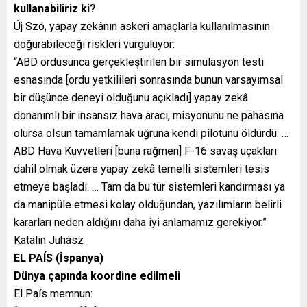
kullanabiliriz ki?
Új Szó, yapay zekânın askeri amaçlarla kullanılmasının
doğurabileceği riskleri vurguluyor:
“ABD ordusunca gerçekleştirilen bir simülasyon testi
esnasında [ordu yetkilileri sonrasında bunun varsayımsal
bir düşünce deneyi olduğunu açıkladı] yapay zekâ
donanımlı bir insansız hava aracı, misyonunu ne pahasına
olursa olsun tamamlamak uğruna kendi pilotunu öldürdü. …
ABD Hava Kuvvetleri [buna rağmen] F-16 savaş uçakları
dahil olmak üzere yapay zekâ temelli sistemleri tesis
etmeye başladı. … Tam da bu tür sistemleri kandırması ya
da manipüle etmesi kolay olduğundan, yazılımların belirli
kararları neden aldığını daha iyi anlamamız gerekiyor.”
Katalin Juhász
EL PAÍS (İspanya)
Dünya çapında koordine edilmeli
El País memnun: