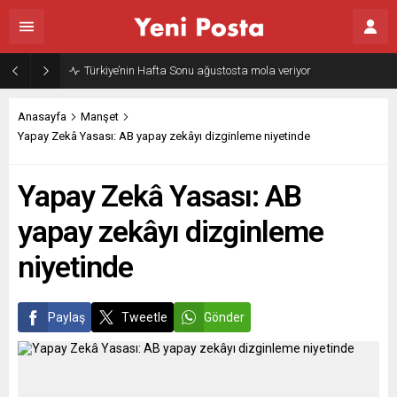
Gazze’nin geleceği: Teknokratik kontrol mü, kolonializm mi?
Anasayfa
Manşet
Yapay Zekâ Yasası: AB yapay zekâyı dizginleme niyetinde
Yapay Zekâ Yasası: AB
yapay zekâyı dizginleme
niyetinde
Paylaş
Tweetle
Gönder