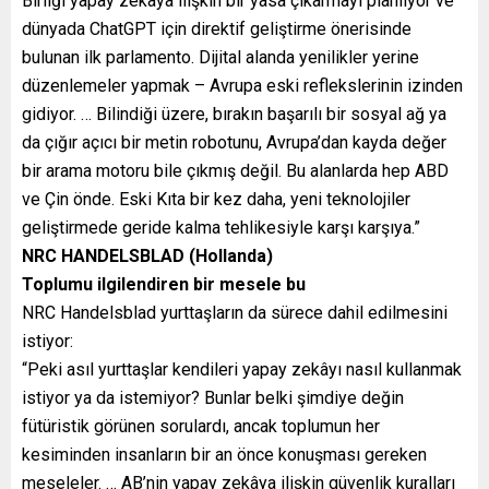
Birliği yapay zekâya ilişkin bir yasa çıkarmayı planlıyor ve
dünyada ChatGPT için direktif geliştirme önerisinde
bulunan ilk parlamento. Dijital alanda yenilikler yerine
düzenlemeler yapmak – Avrupa eski reflekslerinin izinden
gidiyor. … Bilindiği üzere, bırakın başarılı bir sosyal ağ ya
da çığır açıcı bir metin robotunu, Avrupa’dan kayda değer
bir arama motoru bile çıkmış değil. Bu alanlarda hep ABD
ve Çin önde. Eski Kıta bir kez daha, yeni teknolojiler
geliştirmede geride kalma tehlikesiyle karşı karşıya.”
NRC HANDELSBLAD (Hollanda)
Toplumu ilgilendiren bir mesele bu
NRC Handelsblad yurttaşların da sürece dahil edilmesini
istiyor:
“Peki asıl yurttaşlar kendileri yapay zekâyı nasıl kullanmak
istiyor ya da istemiyor? Bunlar belki şimdiye değin
fütüristik görünen sorulardı, ancak toplumun her
kesiminden insanların bir an önce konuşması gereken
meseleler. … AB’nin yapay zekâya ilişkin güvenlik kuralları