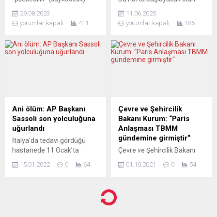
müzik türünün öncü
Uluslararası Frankfurt Türk
29.08.2023
11.06.2025
isimlerinden başarılı
Film Festivali, 25’inci kez
yorumlar kapalı
411
yorumlar kapalı
186
müzisyen Nazım Sabuncu
sinema tutkunlarıyla
ünlü Ford grevinin şarkısını
buluşuyor. 13-18 Haziran
Yasemin Kızıl ile birlikte ve
tarihleri arasında çok sayıda
prodüktörü Benny Ulmer’ın
film ve etkinliğe yer
önerisi ve desteğiyle
verilecek olan bu geleneksel
gerçekleştirdi. Sosyal
kültür festivalinin kurucusu
medyada tanıtımı yapılan ve
ve yöneticisi Hüseyin Sıtkı,
platformlarda büyük ilgi
kısa bir döküm çıkardı. –
gören “1973 Grevi” adlı bu
Uluslararası Frankfurt Türk
Ani ölüm: AP Başkanı
Çevre ve Şehircilik
belge niteliğindeki şarkıya
Film Festivali, çeyrek
Sassoli son yolculuğuna
Bakanı Kurum: “Paris
Türk işçilerinin başını çektiği
yüzyıllık bir birikimi geride...
uğurlandı
Anlaşması TBMM
ve 1...
gündemine girmiştir“
İtalya’da tedavi gördüğü
hastanede 11 Ocak’ta
Çevre ve Şehircilik Bakanı
hayatını kaybeden Avrupa
Murat Kurum, “Paris
15.01.2022
0
64
01.10.2021
0
54
Parlamentosu (AP) Başkanı
Anlaşması, Türkiye Büyük
David Sassoli, Roma’da
Millet Meclisimizin
yapılan devlet töreniyle son
gündemine girmiştir ve
yolculuğuna uğurlandı.
başlattığımız süreci en kısa
Başkentteki Santa Maria
sürede Meclisimizden