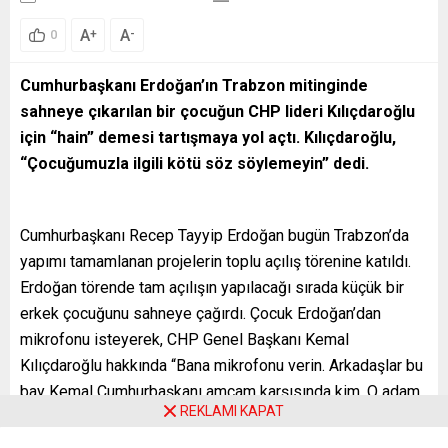
A
A
+
-
0
Cumhurbaşkanı Erdoğan’ın Trabzon mitinginde
sahneye çıkarılan bir çocuğun CHP lideri Kılıçdaroğlu
için “hain” demesi tartışmaya yol açtı. Kılıçdaroğlu,
“Çocuğumuzla ilgili kötü söz söylemeyin” dedi.
Cumhurbaşkanı Recep Tayyip Erdoğan bugün Trabzon’da
yapımı tamamlanan projelerin toplu açılış törenine katıldı.
Erdoğan törende tam açılışın yapılacağı sırada küçük bir
erkek çocuğunu sahneye çağırdı. Çocuk Erdoğan’dan
mikrofonu isteyerek, CHP Genel Başkanı Kemal
Kılıçdaroğlu hakkında “Bana mikrofonu verin. Arkadaşlar bu
bay Kemal Cumhurbaşkanı amcam karşısında kim. O adam
REKLAMI KAPAT
hain hain. Burada adam, en iyi adam. Ona oyunuzu verin”
dedi.