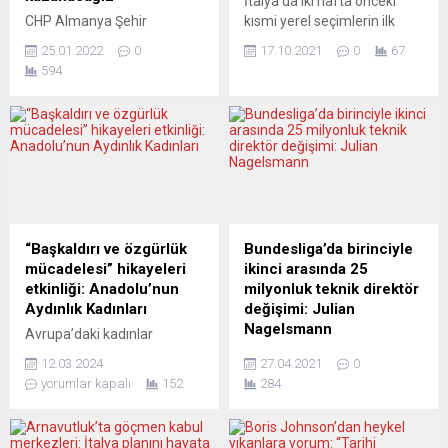
İtalya’da iki hafta önceki
CHP Almanya Şehir
kısmi yerel seçimlerin ilk
Örgütlenmeleri bir açıklama
turunda belediye
25.01.2022
0
17.10.2021
0
67
yaparak “yeni
başkanlıkları belli olmayan
594
örgütlenme”ye ilişkin
65 yerleşim yerinde bugün
dönüşüm hakkında teknik
ve pazartesi ikinci tur
detayları aktardı.
seçimler yapılacak. Yaklaşık
Açıklamada sayısı 9 olan
5 milyon seçmeni
“Eyalet ve Şehir Birliklerinin”
ilgilendiren ikinci tur
yerine toplam 22
seçimde, başkent Roma,
“Konsolosluk ve Şehir
Torino, Trieste gibi
Birlikleri” kurulacağı bildirildi.
büyükşehirlerin de olduğu
Federal Almanya’da “yeni
65 kentin belediye başkanı
“Başkaldırı ve özgürlük
Bundesliga’da birinciyle
örgütlenme” atağına geçen
belli olacak. Oy verme
mücadelesi” hikayeleri
ikinci arasında 25
Cumhuriyet Halk Partisi
işleminin iki gün...
etkinliği: Anadolu’nun
milyonluk teknik direktör
(CHP) Şehir Örgütlenmeleri
Aydınlık Kadınları
değişimi: Julian
Kurucular Kurulu, dönüşüme
Nagelsmann
Avrupa’daki kadınlar
ilişkin bilgileri...
Anadolu’nun
Almanya Birinci Futbol Ligi
12.03.2024
27.04.2021
0
aydınlanmasında derin
(Bundesliga) takımlarından
yorumlar kapalı
152
284
katkıları bulunan Türk
Leipzig’in teknik direktörü
kadınlarını Stuttgart
Julian Nagelsmann’ın
kentinde düzenlenen 8 Mart
gelecek sezonun başından