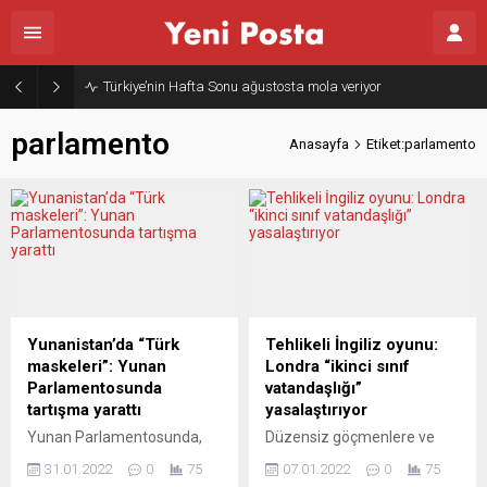
Türkiye’nin Hafta Sonu ağustosta mola veriyor
parlamento
Anasayfa
Etiket:parlamento
Yunanistan’da “Türk
Tehlikeli İngiliz oyunu:
maskeleri”: Yunan
Londra “ikinci sınıf
Parlamentosunda
vatandaşlığı”
tartışma yarattı
yasalaştırıyor
Yunan Parlamentosunda,
Düzensiz göçmenlere ve
milletvekillerine dağıtılan
yabancı ülke bağlantılı
31.01.2022
0
75
07.01.2022
0
75
maskelerin Türkiye’de
olanların tepesinde kılıç mı