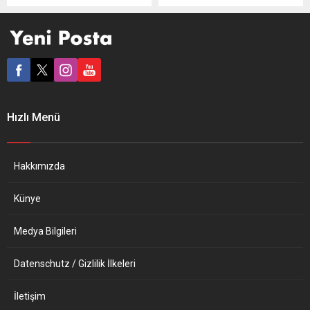
üretilmiş olması tartışmaya
sallanacak? Yeni tasarıya
neden oldu. Yunan
sivil toplum kuruluşlarından
basınındaki habere göre,
ırkçılık ve ikinci sınıf
Yunanistan Komünist Partisi
vatandaşlık tepkileri geldi.
(KKE) Milletvekili Liana
İngiltere’de parlamentoda
Kanelli, Meclis’te yaptığı
görüşülmekte olan “Uyruk
konuşmada, “Meclis’te bize
ve Sınırlar Yasa Tasarısı”,
dağıttığınız maskeler
başka ülkelerle aile bağı
Hızlı Menü
Türkiye’den. ‘Made in
olanların İngiliz
Turkey’ yazıyor. Kötü değil,
vatandaşlıklarının ellerinden
ancak Türkiye’den
alınmasını içeren
göçmenler geçemiyor,
düzenleme nedeniyle tepki
Hakkımızda
çıkarlar geçiyor“ ifadesini
çekiyor. Sivil toplum
kullandı. Parlamento
kuruluşları,...
Künye
muhabirlerine konuşan
Yunanistan Meclis...
Medya Bilgileri
Datenschutz / Gizlilik İlkeleri
İletişim